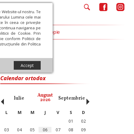
e Website-ul nostru. Te
iarului Lumina cele mai
ce în ceea ce privește
a continua navigarea pe
Opinii
Filantropie
iticii de Cookie. Prin
ie conform Politicii de
trucțiunile din Politica
Accept
Calendar ortodox
‹
›
August
Iulie
Septembrie
Octombrie
Noiembri
2026
L
M
M
J
V
S
D
01
02
03
04
05
06
07
08
09