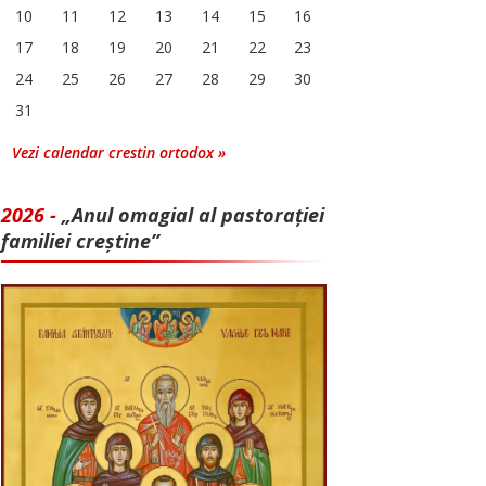
10
11
12
13
14
15
16
17
18
19
20
21
22
23
24
25
26
27
28
29
30
31
Vezi calendar crestin ortodox »
2026 -
„Anul omagial al pastorației
familiei creștine”