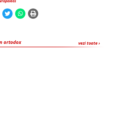
vropoleos
in ortodox
vezi toate ›