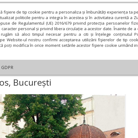
ză fişiere de tip cookie pentru a personaliza și îmbunătăți experiența ta p
alizat politicile pentru a integra în acestea și în activitatea curentă a Z
opuse de Regulamentul (UE) 2016/679 privind protecția persoanelor fizi
 caracter personal și privind libera circulație a acestor date. Înainte de 
eologie și spiritualitate
Educaţie și Cultură
Societate
rugăm să aloci timpul necesar pentru a citi și înțelege conținutul Pol
pe Website-ul nostru confirmi acceptarea utilizării fişierelor de tip cook
că poți modifica în orice moment setările acestor fişiere cookie urmând ins
GDPR
năstirea Stavropoleos, București
os, București
ie
Februarie
Martie
Aprilie
Mai
Iunie