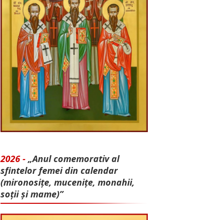
2026 -
„Anul comemorativ al
sfintelor femei din calendar
(mironosițe, mu­cenițe, monahii,
soții și mame)”