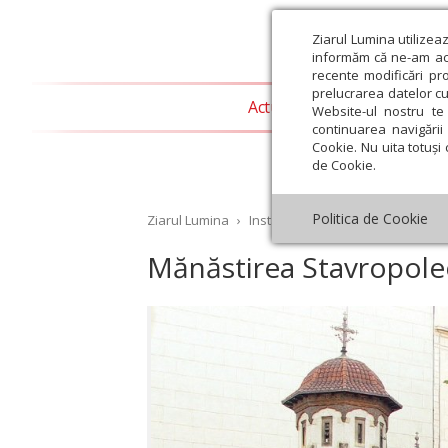
Ziarul Lumina utilizea
informăm că ne-am actu
recente modificări pr
prelucrarea datelor cu
Actualitate religioasă
T
Website-ul nostru te 
continuarea navigării 
Cookie. Nu uita totuși 
de Cookie.
Politica de Cookie
Ziarul Lumina
›
Instantaneu creștin ortodox
›
Mă
Mănăstirea Stavropole
st
Septembrie
Octombrie
Noiembrie
Decembrie
Ianuar