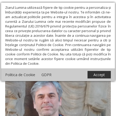
Ziarul Lumina utilizează fişiere de tip cookie pentru a personaliza și
îmbunătăți experiența ta pe Website-ul nostru. Te informăm că ne-
am actualizat politicile pentru a integra în acestea și în activitatea
curentă a Ziarului Lumina cele mai recente modificări propuse de
Regulamentul (UE) 2016/679 privind protecția persoanelor fizice în
ceea ce privește prelucrarea datelor cu caracter personal și privind
libera circulație a acestor date. Înainte de a continua navigarea pe
Website-ul nostru te rugăm să aloci timpul necesar pentru a citi și
Ziarul Lumina
›
Opinii
›
Editorial
›
Ura, noua iubire
înțelege conținutul Politicii de Cookie. Prin continuarea navigării pe
Website-ul nostru confirmi acceptarea utilizării fişierelor de tip
Ura, noua iubire
cookie conform Politicii de Cookie. Nu uita totuși că poți modifica în
orice moment setările acestor fişiere cookie urmând instrucțiunile
din Politica de Cookie.
Politica de Cookie
GDPR
Accept