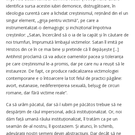
identifica sursa acestei iubiri demonice, distrugătoare, în
ideologia curentă care a lichidat creștinismul, reținând din el un
singur element, „grija pentru victimă”, pe care a
instrumentalizat-o demagogic și inchizitorial împotriva
creștinilor: „Satan, încercând să o ia de la capăt și în căutare de
noi triumfuri, împrumută limbajul victimelor. Satan îl imită pe
Hristos din ce în ce mai bine și pretinde că îl depă­șește [...]
Antihrist proclamă că va aduce oamenilor pacea și tole­ranța
pe care creștinismul le-a promis, dar pe care nu a reușit să le
instaureze. De fapt, ce produce radicalizarea victimologiei
contemporane e o întoarcere la tot felul de practici păgâne:
avort, eutanasie, nedife­rențierea sexuală, belșug de circuri
romane, dar fără victime reale”.
Ca să urâm păcatul, dar să-l iubim pe păcătos trebuie să ne
despărțim de răul impersonal, adică instituționalizat. Or, noi
dăm față umană răului institu­ționalizat, îl tratăm ca pe un
seamăn de-al nostru, îl ipostaziem. Și atunci, în schimb,
adevărații noștri semeni devin abstracțiuni. Dar decât să ne