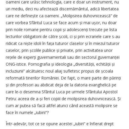
oameni care urăsc tehnologia, care e doar un instrument, nu
un mediu, deci nu afectează discernământul, adică libertatea
care ne definește ca oameni. „Molipsirea duhovnicească” de
care vorbea Sfântul Luca se face acum și mai ușor, nu doar
prin noile romane pentru copii și adoles­cenți trecute pe lista
lecturilor obligatorii de către școli, ci și prin ecranele care s-au
ridicat ca niște idoli în fața tuturor claselor și în miezul tuturor
caselor, prin școlile publice și private, prin activitatea unor
rețele de experți guvernamentali sau din sectorul guvernanței
ONG-istice. Pornografia și ideologia „diver­sității, echității și
incluziunii” alcătuiesc noul aliaj sufletesc propus de școala
reformată ­tinerilor României. De fapt, o mare parte din părinți
și din profesori au abdicat deja de la datoria evanghelică pe
care le-o desemna Sfântul Luca pe urmele Sfântului Apostol
Petru: aceea de a-și feri copiii de molipsirea duhovnicească. Și
cum ar putea să facă altfel atunci când această molipsire se
face în numele „iubirii”?
Într-adevăr, tot ce se opune acestei „iubiri” e înfierat drept