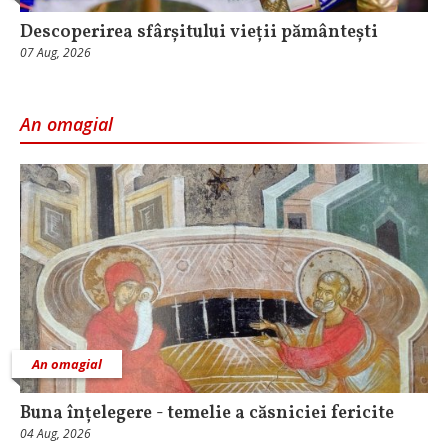
Descoperirea sfârșitului vieții pământești
07 Aug, 2026
An omagial
An omagial
Buna înțelegere - temelie a căsniciei fericite
04 Aug, 2026