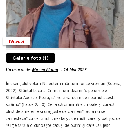
Editorial
Galerie foto (1)
Un articol de:
Mircea Platon
-
14 Mai 2023
În esențialul volum Ne putem mântui în orice vremuri (Sophia,
2022), Sfântul Luca al Crimeii ne îndeamnă, pe urmele
Sfântului Apostol Petru, să ne „mântuim de neamul acesta
strâmb” (Fapte 2, 40). Cei a căror inimă e „moale și curată,
plină de smerenie și dragoste de oameni”, au a nu se
„amesteca” cu cei „mulți, nesfârșit de mulți care își bat joc de
religie fără a o cunoaște câtuși de puțin” și care „slujesc