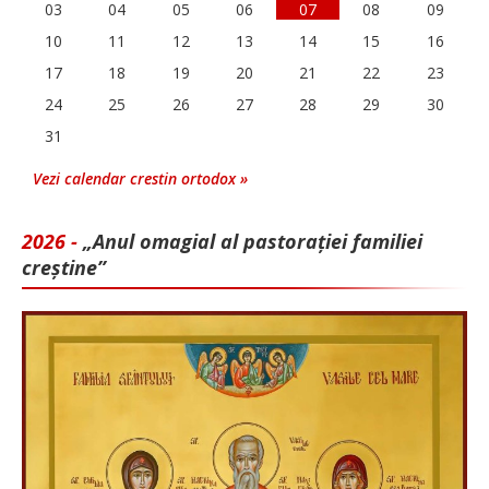
03
04
05
06
07
08
09
10
11
12
13
14
15
16
17
18
19
20
21
22
23
24
25
26
27
28
29
30
31
Vezi calendar crestin ortodox »
2026 -
„Anul omagial al pastorației familiei
creștine”