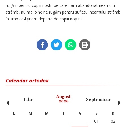
rugăm pentru copiii noștri pe care i-am abandonat neamului
strâmb, nu mai bine ne rugăm pentru sufletul neamului strâmb
în timp ce-l ținem departe de copiii noștri?
Calendar ortodox
‹
›
August
Iulie
Septembrie
O
2026
L
M
M
J
V
S
D
01
02