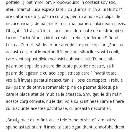
poftelor și patimilor lor”. Propovăduind în context sovietic,
ateu, Sfântul Luca explica faptul că „turma mică a lui Hristos”
are datoria de a-și păstra curăția, pentru a nu se „molipsi de
necucernicia și de păcatele” mult mai numerosului neam pieziș.
Obligați să trăiască în mijlocul lumii dominate de desfrânații și
lacomii închinători la idoli, creștinii trebuie, îndemna Sfântul
Luca al Crimeii, să dea mare atenție creș­terii copiilor: „Sarcina
aceasta e și mai importantă în privința săracilor voștri copii,
care sunt supuși zilnic molipsirii duhov­nicești. Trebuie să-i
păzim pe copii de stricare din toate puterile noastre, să îi
păzim de legăturile cu acei copii stricați care îi învață toate
viciile, îi învață păcatul neascultării și lipsei de respect. Trebuie
să-i păzim de otrava romanelor pline de patima dulceții, pe
care le place atât de mult să le citească. Smulgeți-le din mâini
aceste cărți otrăvite, nu le dați voie să-și întineze inimile tinere
cu urâciunile acestea păcătoase, cu această necurăție”.
„Smulgeți-le din mână acele telefoane otrăvite”, am putea
spune astăzi, și am fi imediat catalogați drept tehnofobi, drept