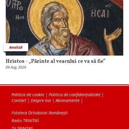
Analiză
Hristos - „Părinte al veacului ce va să fie”
09 Aug, 2026
Politica de cookie
|
Politica de confidențialitate
|
Contact
|
Despre noi
|
Abonamente
|
Fototeca Ortodoxiei Românești
Radio TRINITAS
TV TRINITAS