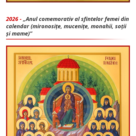
2026 -
„Anul comemorativ al sfintelor femei din
calendar (mironosițe, mu­cenițe, monahii, soții
și mame)”