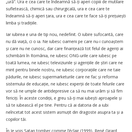
„ură”. Ura e cea care te îndeamnă să-ți aperi copiii de mutilare
sufletească, chimică sau chirurgicală, ura e cea care te
îndeamnă să-ți aperi țara, ura e cea care te face să-ți prețuiești
limba și tradițiile.
Iar iubirea e una de tip nou, nedefinit. O iubire sufocantă, care
nu dă viață, ci o ia. Ne iubesc oameni pe care nu-i cunoaștem
și care nu ne cunosc, dar care finanțează tot felul de agenți ai
schimbării în România, ne iubesc ONG-urile care iubesc pe
toată lumea, ne iubesc televiziunile și agențiile de știri care ne
mint pentru binele nostru, ne iubesc corporațiile care ne taie
pădurile, ne iubesc supermarketurile care ne fac și reforma
sistemului de educație, ne iubesc experții de toate felurile care
vor să ne umple de antidepresive ca să nu mai urâm și să fim
fericiți. În aceste condiții, e greu să-ți mai iubești aproapele și
să te iubească el pe tine. Pentru că ai datoria de a iubi
neîncetat tot acest sistem asmuțit din dragoste asupra ta și a
copiilor tăi.
În Je vois Satan tomber comme l’éclair (1999), René Girard