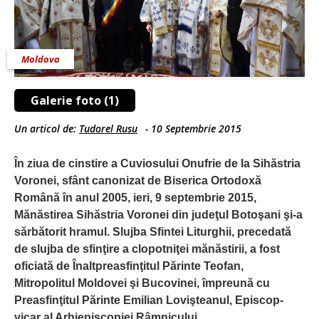
Moldova
Galerie foto (1)
Un articol de:
Tudorel Rusu
-
10 Septembrie 2015
În ziua de cinstire a Cuviosului Onufrie de la Sihăstria
Voronei, sfânt canonizat de Biserica Ortodoxă
Română în anul 2005, ieri, 9 septembrie 2015,
Mănăstirea Sihăstria Voronei din judeţul Botoşani şi-a
sărbătorit hramul. Slujba Sfintei Liturghii, precedată
de slujba de sfinţire a clopotniţei mănăstirii, a fost
oficiată de Înaltpreasfinţitul Părinte Teofan,
Mitropolitul Moldovei şi Bucovinei, împreună cu
Preasfinţitul Părinte Emilian Lovişteanul, Episcop-
vicar al Arhiepiscopiei Râmnicului.