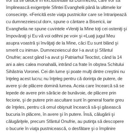
vor să se dedice în exclusivitate lui Dumnezeu, care vor să
împlinească exigenţele Sfintei Evanghelii până la ultimele lor
consecinţe. «Fericită este viaţa pustnicilor care se întraripează
cu dumnezeiescul dor», spune o cântare a Bisericii, iar
Evanghelia ne spune cuvintele «Veniţi la Mine toţi cei osteniţi şi
împovăraţi şi Eu vă voi odihni pe voi« şi «Luaţi jugul Meu
asupra voastră şi învăţaţi de la Mine, căci Eu sunt blând şi
smerit cu inima». Dumnezeiescul dor l-a avut şi Sfântul
Onufrie; acest gând l-a avut şi Patriarhul Teoctist, când la 14
ani a ales calea monahală, intrând ca frate în obştea Schitului
Sihăstria Voronei. Cei din lume şi poate mulţi dintre creştini nu
înţeleg acest lucru; nu înţeleg pentru că dorinţa de putere, de
avere şi de plăcere domină lumea. Aceia care încearcă să se
lepede de avere prin sărăcie de bunăvoie, de plăcere prin
feciorie, şi de putere prin ascultare sunt în general foarte greu
de înţeles, pentru că omul obişnuit încearcă să-şi găsească
bucuria în plăcere, în avere şi în putere. Însă, călugării şi
călugăriţele, precum Sfântul Onufrie, au putinţa să descopere
o bucurie în viaţa pustnicească, o desfătare şi o împlinire