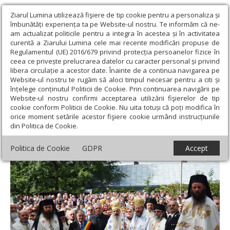
Ziarul Lumina utilizează fişiere de tip cookie pentru a personaliza și
îmbunătăți experiența ta pe Website-ul nostru. Te informăm că ne-
am actualizat politicile pentru a integra în acestea și în activitatea
curentă a Ziarului Lumina cele mai recente modificări propuse de
Regulamentul (UE) 2016/679 privind protecția persoanelor fizice în
ceea ce privește prelucrarea datelor cu caracter personal și privind
libera circulație a acestor date. Înainte de a continua navigarea pe
Website-ul nostru te rugăm să aloci timpul necesar pentru a citi și
Ziarul Lumina
›
Regionale
›
Moldova
›
Liturghie arhierească şi
înțelege conținutul Politicii de Cookie. Prin continuarea navigării pe
sfinţire de clopotniţă, la Mănăstirea Sihăstria Voronei
Website-ul nostru confirmi acceptarea utilizării fişierelor de tip
cookie conform Politicii de Cookie. Nu uita totuși că poți modifica în
Liturghie arhierească şi sfinţire de
orice moment setările acestor fişiere cookie urmând instrucțiunile
din Politica de Cookie.
clopotniţă, la Mănăstirea Sihăstria Voronei
Politica de Cookie
GDPR
Accept