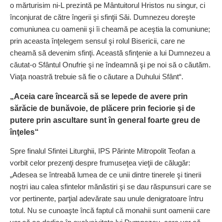
o mărturisim ni-L prezintă pe Mântuitorul Hristos nu singur, ci
înconjurat de către îngerii şi sfinţii Săi. Dumnezeu doreşte
comuniunea cu oamenii şi îi cheamă pe aceştia la comuniune;
prin aceasta înţelegem sensul şi rolul Bisericii, care ne
cheamă să devenim sfinţi. Această sfinţenie a lui Dumnezeu a
căutat-o Sfântul Onufrie şi ne îndeamnă şi pe noi să o căutăm.
Viaţa noastră trebuie să fie o căutare a Duhului Sfânt“.
„Aceia care încearcă să se lepede de avere prin
sărăcie de bunăvoie,
de plăcere prin feciorie
şi de
putere prin ascultare sunt în general foarte greu de
înţeles“
Spre finalul Sfintei Liturghii, IPS Părinte Mitropolit Teofan a
vorbit celor prezenţi despre frumuseţea vieţii de călugăr:
„Adesea se întreabă lumea de ce unii dintre tinerele şi tinerii
noştri iau calea sfintelor mănăstiri şi se dau răspunsuri care se
vor pertinente, parţial adevărate sau unule denigratoare întru
totul. Nu se cunoaşte încă faptul că monahii sunt oamenii care