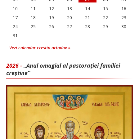
10
11
12
13
14
15
16
17
18
19
20
21
22
23
24
25
26
27
28
29
30
31
Vezi calendar crestin ortodox »
2026 -
„Anul omagial al pastorației familiei
creștine”