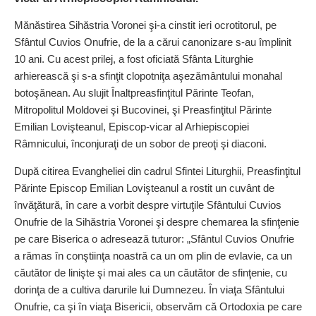
Mănăstirea Sihăstria Voronei şi-a cinstit ieri ocrotitorul, pe
Sfântul Cuvios Onufrie, de la a cărui canonizare s-au împlinit
10 ani. Cu acest prilej, a fost oficiată Sfânta Liturghie
arhierească şi s-a sfinţit clopotniţa aşezământului monahal
botoşănean. Au slujit Înaltpreasfinţitul Părinte Teofan,
Mitropolitul Moldovei şi Bucovinei, şi Preasfinţitul Părinte
Emilian Lovişteanul, Episcop-vicar al Arhiepiscopiei
Râmnicului, înconjuraţi de un sobor de preoţi şi diaconi.
După citirea Evangheliei din cadrul Sfintei Liturghii, Preasfinţitul
Părinte Episcop Emilian Lovişteanul a rostit un cuvânt de
învăţătură, în care a vorbit despre virtuţile Sfântului Cuvios
Onufrie de la Sihăstria Voronei şi despre chemarea la sfinţenie
pe care Biserica o adresează tuturor: „Sfântul Cuvios Onufrie
a rămas în conştiinţa noastră ca un om plin de evlavie, ca un
căutător de linişte şi mai ales ca un căutător de sfinţenie, cu
dorinţa de a cultiva darurile lui Dumnezeu. În viaţa Sfântului
Onufrie, ca şi în viaţa Bisericii, observăm că Ortodoxia pe care