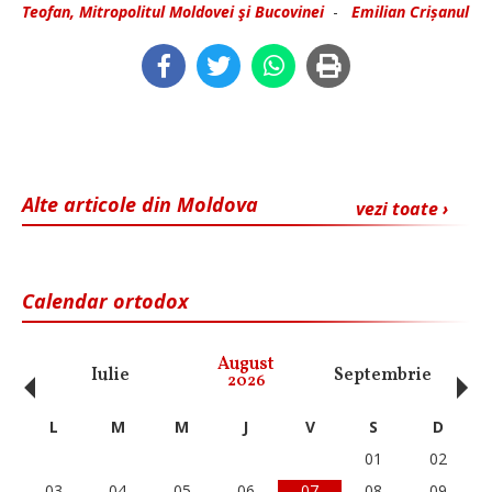
Teofan, Mitropolitul Moldovei şi Bucovinei
-
Emilian Crișanul
Alte articole din Moldova
vezi toate ›
Calendar ortodox
‹
›
August
Iulie
Septembrie
O
2026
L
M
M
J
V
S
D
01
02
03
04
05
06
07
08
09