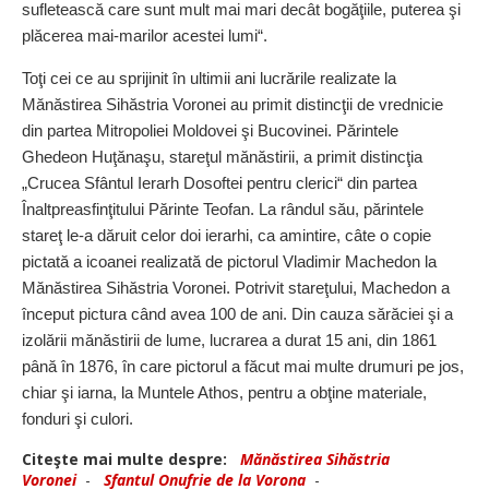
sufletească care sunt mult mai mari decât bogăţiile, puterea şi
plăcerea mai-marilor acestei lumi“.
Toţi cei ce au sprijinit în ultimii ani lucrările realizate la
Mănăstirea Sihăstria Voronei au primit distincţii de vrednicie
din partea Mitropoliei Moldovei şi Bucovinei. Părintele
Ghedeon Huţănaşu, stareţul mănăstirii, a primit distincţia
„Crucea Sfântul Ierarh Dosoftei pentru clerici“ din partea
Înaltpreasfinţitului Părinte Teofan. La rândul său, părintele
stareţ le-a dăruit celor doi ierarhi, ca amintire, câte o copie
pictată a icoanei realizată de pictorul Vladimir Machedon la
Mănăstirea Sihăstria Voronei. Potrivit stareţului, Machedon a
început pictura când avea 100 de ani. Din cauza sărăciei şi a
izolării mănăstirii de lume, lucrarea a durat 15 ani, din 1861
până în 1876, în care pictorul a făcut mai multe drumuri pe jos,
chiar şi iarna, la Muntele Athos, pentru a obţine materiale,
fonduri şi culori.
Citeşte mai multe despre:
Mănăstirea Sihăstria
Voronei
-
Sfantul Onufrie de la Vorona
-