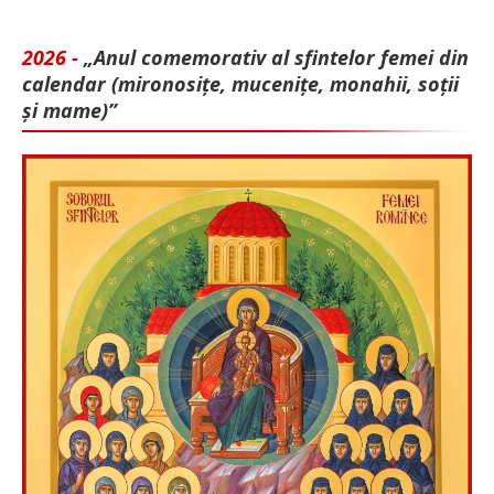
2026 -
„Anul comemorativ al sfintelor femei din
calendar (mironosițe, mu­cenițe, monahii, soții
și mame)”