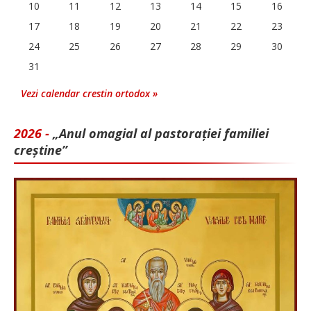
10
11
12
13
14
15
16
17
18
19
20
21
22
23
24
25
26
27
28
29
30
31
Vezi calendar crestin ortodox »
2026 -
„Anul omagial al pastorației familiei
creștine”