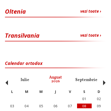
Oltenia
vezi toate ›
Transilvania
vezi toate ›
Calendar ortodox
‹
›
August
Iulie
Septembrie
O
2026
L
M
M
J
V
S
D
01
02
03
04
05
06
07
08
09