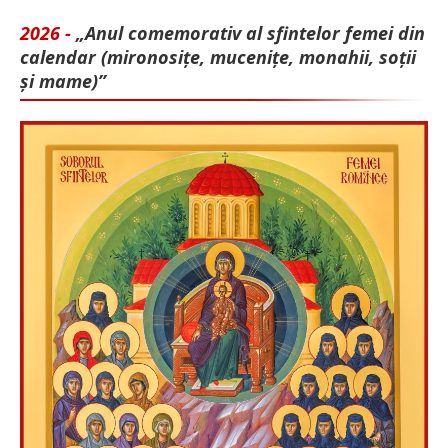
2026 -
„Anul comemorativ al sfintelor femei din
calendar (mironosițe, mu­cenițe, monahii, soții
și mame)”