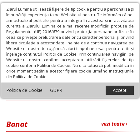
Ziarul Lumina utilizează fişiere de tip cookie pentru a personaliza și
îmbunătăți experiența ta pe Website-ul nostru. Te informăm că ne-
am actualizat politicile pentru a integra în acestea și în activitatea
curentă a Ziarului Lumina cele mai recente modificări propuse de
Regulamentul (UE) 2016/679 privind protecția persoanelor fizice în
ceea ce privește prelucrarea datelor cu caracter personal și privind
libera circulație a acestor date. Înainte de a continua navigarea pe
Website-ul nostru te rugăm să aloci timpul necesar pentru a citi și
Ziarul Lumina
›
Regionale
înțelege conținutul Politicii de Cookie. Prin continuarea navigării pe
Website-ul nostru confirmi acceptarea utilizării fişierelor de tip
Regionale
cookie conform Politicii de Cookie. Nu uita totuși că poți modifica în
orice moment setările acestor fişiere cookie urmând instrucțiunile
din Politica de Cookie.
Politica de Cookie
GDPR
Accept
Moldova
vezi toate ›
Banat
vezi toate ›