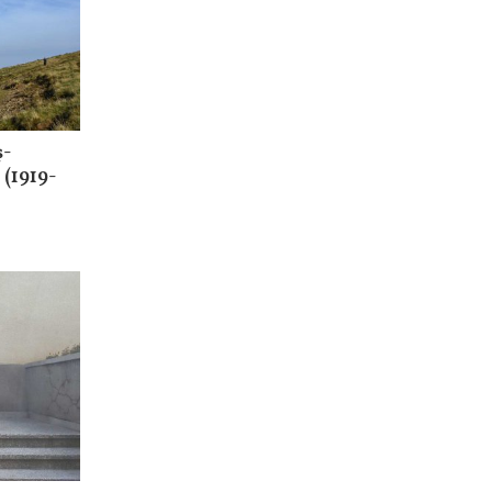
ş-
 (1919-