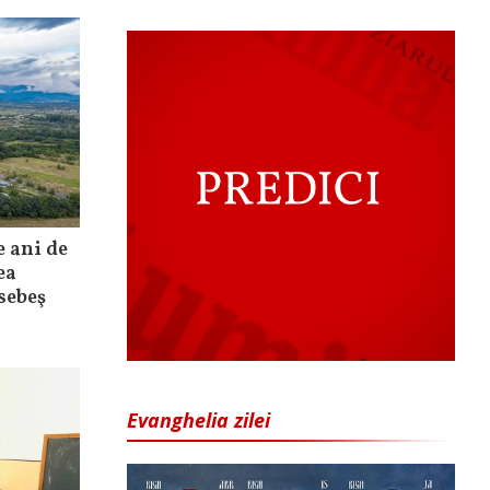
e ani de
ea
sebeş
Evanghelia zilei