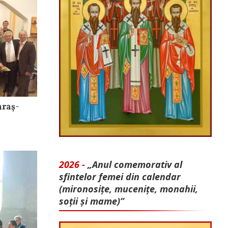
araş-
2026 -
„Anul comemorativ al
sfintelor femei din calendar
(mironosițe, mu­cenițe, monahii,
soții și mame)”