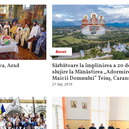
Banat
va, Arad
Sărbătoare la împlinirea a 20 d
slujire la Mănăstirea „Adormir
Maicii Domnului” Teiuș, Caran
21 Sep, 2019