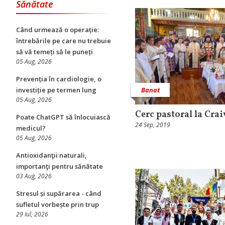
Sănătate
Când urmează o operație:
întrebările pe care nu trebuie
să vă temeți să le puneți
05 Aug, 2026
Prevenția în cardiologie, o
Banat
investiție pe termen lung
05 Aug, 2026
Cerc pastoral la Crai
Poate ChatGPT să înlocuiască
24 Sep, 2019
medicul?
05 Aug, 2026
Antioxidanţii naturali,
importanţi pentru sănătate
03 Aug, 2026
Stresul și supărarea - când
sufletul vorbește prin trup
29 Iul, 2026