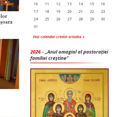
10
11
12
13
14
15
16
17
18
19
20
21
22
23
lor
24
25
26
27
28
29
30
ișoara
31
Vezi calendar crestin ortodox »
2026 -
„Anul omagial al pastorației
familiei creștine”