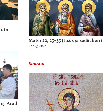
 din
Matei 22, 23–33 (Iisus și saducheii)
07 Aug, 2026
Sinaxar
iş, Arad