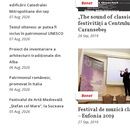
Banat
edificării Catedralei
Mitropolitane din Iași
„The sound of classic
07 Aug, 2026
festivități a Centrul
Țestul oltenesc ar putea fi
Caransebeș
inclus în patrimoniul UNESCO
28 Sep, 2019
07 Aug, 2026
Proiect de inventariere a
arhitecturii tradiționale din
Alba
06 Aug, 2026
Patrimoniul românesc,
promovat în Italia
06 Aug, 2026
Banat
Festivalul de Artă Medievală
„Ștefan cel Mare”, la Suceava
Festival de muzică cl
05 Aug, 2026
– Eufonia 2019
27 Sep, 2019