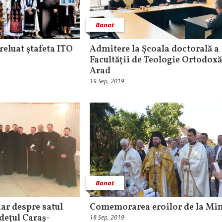
Banat
reluat ştafeta ITO
Admitere la Școala doctorală a
Facultății de Teologie Ortodoxă
Arad
19 Sep, 2019
Banat
ar despre satul
Comemorarea eroilor de la Min
udeţul Caraş-
18 Sep, 2019