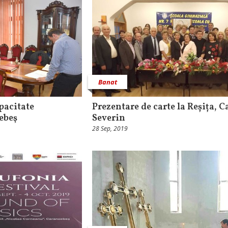
Banat
pacitate
Prezentare de carte la Reșița, C
ebeş
Severin
28 Sep, 2019