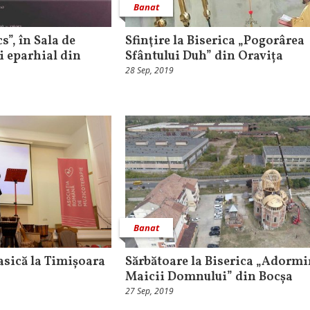
Banat
s”, în Sala de
Sfinţire la Biserica „Pogorârea
ui eparhial din
Sfântului Duh” din Oravița
28 Sep, 2019
Banat
asică la Timișoara
Sărbătoare la Biserica „Adormi
Maicii Domnului” din Bocșa
27 Sep, 2019