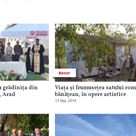
Banat
 grădiniţa din
Viața și frumusețea satului ro
, Arad
bănățean, în opere artistice
13 Sep, 2019