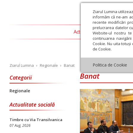
Ziarul Lumina utilizea
informăm că ne-am actu
recente modificări pr
prelucrarea datelor cu
Actualitate religioasă
T
Website-ul nostru te 
continuarea navigării 
Cookie. Nu uita totuși 
de Cookie.
Politica de Cookie
Ziarul Lumina
›
Regionale
›
Banat
Banat
Categorii
Regionale
Iulie
August
Septembrie
Octombrie
Noiembrie
Dec
Actualitate socială
Timbre cu Via Transilvanica
07 Aug, 2026