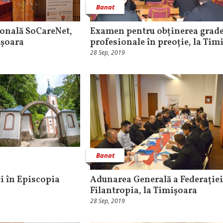
Banat
ională SoCareNet,
Examen pentru obținerea grade
ișoara
profesionale în preoție, la Tim
28 Sep, 2019
Banat
i în Episcopia
Adunarea Generală a Federației
Filantropia, la Timișoara
28 Sep, 2019