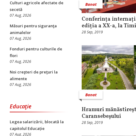
Culturi agricole afectate de
Banat
secetă
07 Aug, 2026
Conferința internaț
ediția a XX-a, la Tim
Măsuri pentru siguranţa
28 Sep, 2019
animalelor
07 Aug, 2026
Fonduri pentru culturile de
flori
07 Aug, 2026
Noi creşteri de preţuri la
alimente
07 Aug, 2026
Banat
Educaţie
Hramuri mănăstireșt
Caransebeșului
Legea salarizării, blocată la
28 Sep, 2019
capitolul Educație
07 Aug, 2026