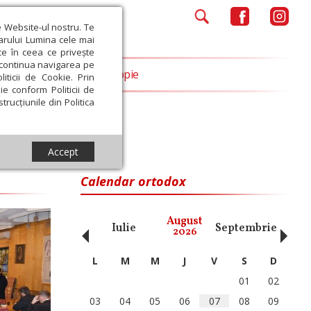
e Website-ul nostru. Te
iarului Lumina cele mai
ce în ceea ce privește
a continua navigarea pe
Opinii
Filantropie
iticii de Cookie. Prin
ie conform Politicii de
trucțiunile din Politica
Accept
Calendar ortodox
‹
›
August
ai
Iunie
Iulie
Septembrie
Octom
2026
L
M
M
J
V
S
D
01
02
03
04
05
06
07
08
09