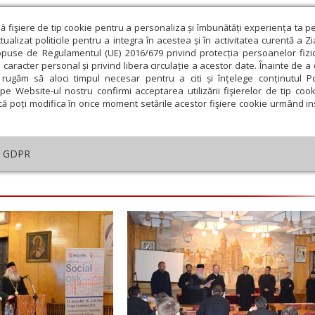
ză fişiere de tip cookie pentru a personaliza și îmbunătăți experiența ta p
alizat politicile pentru a integra în acestea și în activitatea curentă a Z
opuse de Regulamentul (UE) 2016/679 privind protecția persoanelor fizi
 caracter personal și privind libera circulație a acestor date. Înainte de 
eologie și spiritualitate
Educaţie și Cultură
Societate
rugăm să aloci timpul necesar pentru a citi și înțelege conținutul Pol
pe Website-ul nostru confirmi acceptarea utilizării fişierelor de tip cook
că poți modifica în orice moment setările acestor fişiere cookie urmând ins
GDPR
embrie
Ianuarie
Februarie
Martie
Aprilie
M