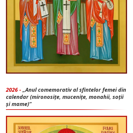
2026 -
„Anul comemorativ al sfintelor femei din
calendar (mironosițe, mu­cenițe, monahii, soții
și mame)”