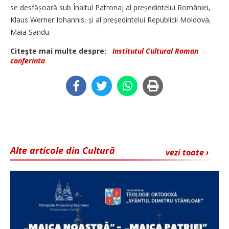
se desfă­șoară sub Înaltul Patronaj al preșe­dintelui României,
Klaus Werner Iohannis, și al președintelui Republicii Moldova,
Maia Sandu.
Citeşte mai multe despre:
Institutul Cultural Roman
-
conferinta
Alte articole din Cultură
vezi toate ›