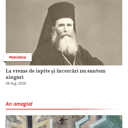
Patristica
La vreme de ispite și încercări nu suntem
singuri
08 Aug, 2026
An omagial