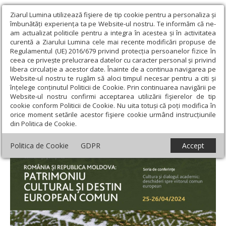
Ziarul Lumina utilizează fişiere de tip cookie pentru a personaliza și
îmbunătăți experiența ta pe Website-ul nostru. Te informăm că ne-
am actualizat politicile pentru a integra în acestea și în activitatea
curentă a Ziarului Lumina cele mai recente modificări propuse de
Regulamentul (UE) 2016/679 privind protecția persoanelor fizice în
ceea ce privește prelucrarea datelor cu caracter personal și privind
libera circulație a acestor date. Înainte de a continua navigarea pe
Website-ul nostru te rugăm să aloci timpul necesar pentru a citi și
Ziarul Lumina
›
Educaţie și Cultură
›
Cultură
›
Conferință despre
înțelege conținutul Politicii de Cookie. Prin continuarea navigării pe
patrimoniul cultural la Chișinău
Website-ul nostru confirmi acceptarea utilizării fişierelor de tip
cookie conform Politicii de Cookie. Nu uita totuși că poți modifica în
Conferință despre patrimoniul cultural la
orice moment setările acestor fişiere cookie urmând instrucțiunile
din Politica de Cookie.
Chișinău
Politica de Cookie
GDPR
Accept