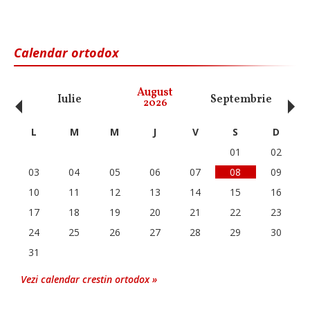
Calendar ortodox
‹
›
August
Iulie
Septembrie
O
2026
L
M
M
J
V
S
D
01
02
03
04
05
06
07
08
09
10
11
12
13
14
15
16
17
18
19
20
21
22
23
24
25
26
27
28
29
30
31
Vezi calendar crestin ortodox »