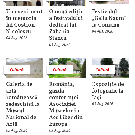
Un eveniment
O nouă ediție
Festivalul
în memoria
a festivalului
„Gellu Naum”
lui Costion
dedicat lui
la Comana
Nicolescu
Zaharia
04 Aug, 2026
Stancu
04 Aug, 2026
04 Aug, 2026
Cultură
Cultură
Cultură
Galeria de
România,
Expoziție de
artă
gazda
fotografie la
românească,
conferinței
Iaşi
redeschisă la
Asociației
03 Aug, 2026
Muzeul
Muzeelor în
Național de
Aer Liber din
Artă
Europa
05 Aug, 2026
03 Aug, 2026