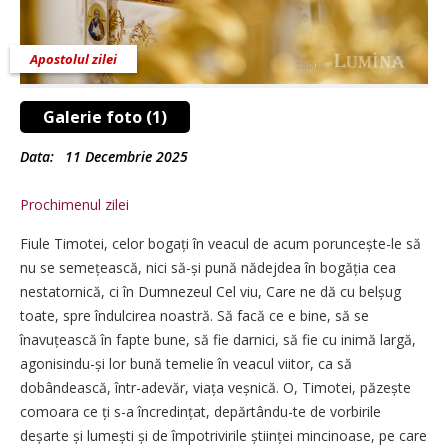
Apostolul zilei
Galerie foto (1)
Data:
11 Decembrie 2025
Prochimenul zilei
Fiule Timotei, celor bogați în veacul de acum poruncește-le să
nu se semețească, nici să-și pună nădejdea în bogăția cea
nestatornică, ci în Dumnezeul Cel viu, Care ne dă cu belșug
toate, spre îndulcirea noastră. Să facă ce e bine, să se
înavuțească în fapte bune, să fie darnici, să fie cu inimă largă,
agonisindu-și lor bună temelie în veacul viitor, ca să
dobândească, într-adevăr, viața veșnică. O, Timotei, păzește
comoara ce ți s-a încredințat, depărtându-te de vorbirile
deșarte și lumești și de împotrivirile științei mincinoase, pe care