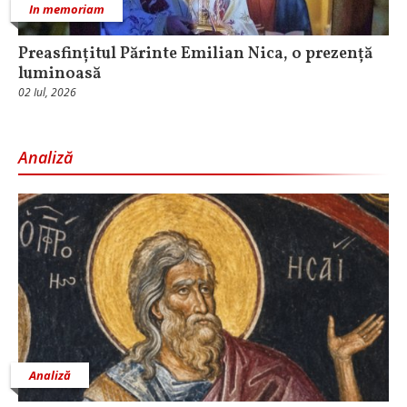
In memoriam
Preasfințitul Părinte Emilian Nica, o prezență
luminoasă
02 Iul, 2026
Analiză
Analiză