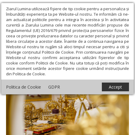
Ziarul Lumina utilizează fişiere de tip cookie pentru a personaliza și
îmbunătăți experiența ta pe Website-ul nostru. Te informăm că ne-
am actualizat politicile pentru a integra în acestea și în activitatea
curentă a Ziarului Lumina cele mai recente modificări propuse de
Regulamentul (UE) 2016/679 privind protecția persoanelor fizice în
ceea ce privește prelucrarea datelor cu caracter personal și privind
libera circulație a acestor date. Înainte de a continua navigarea pe
Website-ul nostru te rugăm să aloci timpul necesar pentru a citi și
Ziarul Lumina
›
Teologie și spiritualitate
›
Apostolul zilei
›
I
înțelege conținutul Politicii de Cookie. Prin continuarea navigării pe
Timotei 6, 17-21
Website-ul nostru confirmi acceptarea utilizării fişierelor de tip
cookie conform Politicii de Cookie. Nu uita totuși că poți modifica în
I Timotei 6, 17-21
orice moment setările acestor fişiere cookie urmând instrucțiunile
din Politica de Cookie.
Politica de Cookie
GDPR
Accept