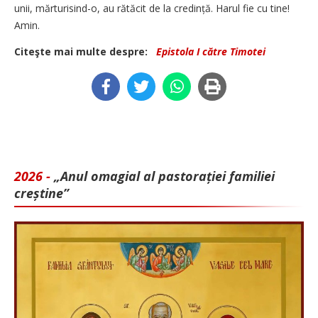
unii, mărturisind-o, au rătăcit de la credință. Harul fie cu tine!
Amin.
Citeşte mai multe despre:
Epistola I către Timotei
2026 -
„Anul omagial al pastorației familiei
creștine”