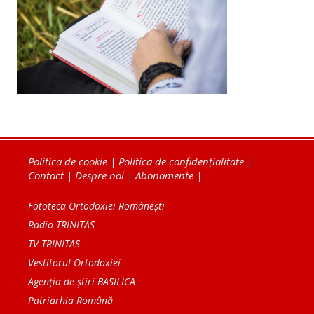
Politica de cookie
|
Politica de confidențialitate
|
Contact
|
Despre noi
|
Abonamente
|
Fototeca Ortodoxiei Românești
Radio TRINITAS
TV TRINITAS
Vestitorul Ortodoxiei
Agenţia de ştiri BASILICA
Patriarhia Română