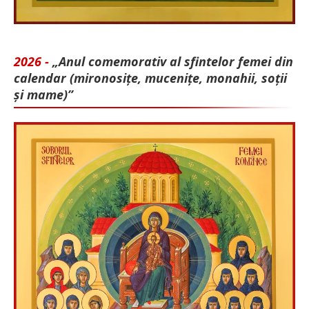
2026 -
„Anul comemorativ al sfintelor femei din
calendar (mironosițe, mu­cenițe, monahii, soții
și mame)”