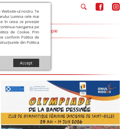
e Website-ul nostru. Te
iarului Lumina cele mai
ce în ceea ce privește
a continua navigarea pe
Opinii
Filantropie
iticii de Cookie. Prin
ie conform Politicii de
trucțiunile din Politica
Accept