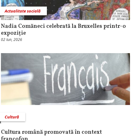
Actualitate socială
Nadia Comăneci celebrată la Bruxelles printr-o
expoziție
02 Iun, 2026
Cultură
Cultura română promovată în context
francofon