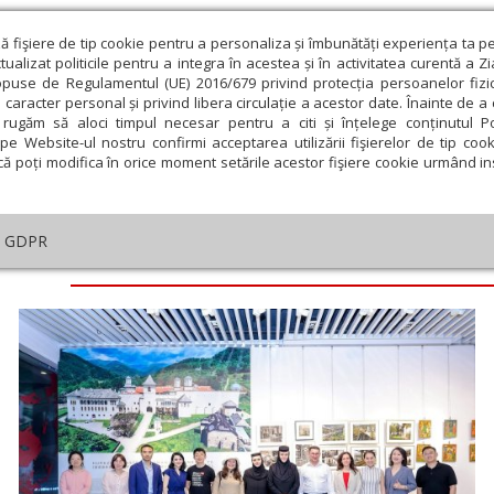
ză fişiere de tip cookie pentru a personaliza și îmbunătăți experiența ta p
alizat politicile pentru a integra în acestea și în activitatea curentă a Z
opuse de Regulamentul (UE) 2016/679 privind protecția persoanelor fizi
 caracter personal și privind libera circulație a acestor date. Înainte de 
eologie și spiritualitate
Educaţie și Cultură
Societate
rugăm să aloci timpul necesar pentru a citi și înțelege conținutul Pol
pe Website-ul nostru confirmi acceptarea utilizării fişierelor de tip cook
că poți modifica în orice moment setările acestor fişiere cookie urmând ins
GDPR