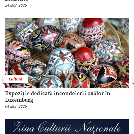
24 Mar, 2026
Cultură
Expoziție dedicată încondeierii ouălor în
Luxemburg
04 Mar, 2026