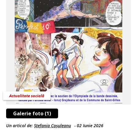
Actualitate socială
Galerie foto (1)
Un articol de:
Ștefania Coșuleanu
-
02 Iunie 2026