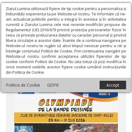
Ziarul Lumina utilizează fişiere de tip cookie pentru a personaliza și
îmbunătăți experiența ta pe Website-ul nostru. Te informăm că ne-
am actualizat politicile pentru a integra în acestea și în activitatea
curentă a Ziarului Lumina cele mai recente modificări propuse de
Regulamentul (UE) 2016/679 privind protecția persoanelor fizice în
ceea ce privește prelucrarea datelor cu caracter personal și privind
libera circulație a acestor date. Înainte de a continua navigarea pe
Website-ul nostru te rugăm să aloci timpul necesar pentru a citi și
Ziarul Lumina
›
Societate
›
Actualitate socială
›
Nadia Comăneci
înțelege conținutul Politicii de Cookie. Prin continuarea navigării pe
celebrată la Bruxelles printr-o expoziție
Website-ul nostru confirmi acceptarea utilizării fişierelor de tip
cookie conform Politicii de Cookie. Nu uita totuși că poți modifica în
Nadia Comăneci celebrată la Bruxelles
orice moment setările acestor fişiere cookie urmând instrucțiunile
din Politica de Cookie.
printr-o expoziție
Politica de Cookie
GDPR
Accept