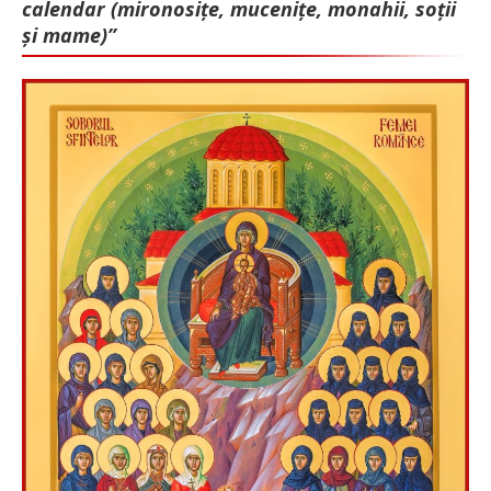
calendar (mironosițe, mu­cenițe, monahii, soții
și mame)”