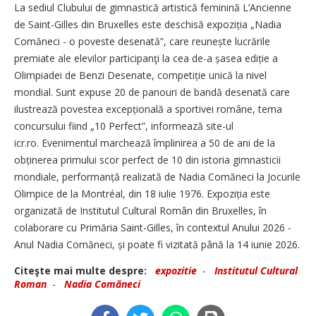
La sediul Clubului de gimnastică artistică feminină L’Ancienne
de Saint-Gilles din Bruxelles este deschisă expoziția „Nadia
Comăneci - o poveste desenată”, care reunește lucrările
premiate ale elevilor participanţi la cea de-a șasea ediție a
Olimpiadei de Benzi Desenate, competiție unică la nivel
mondial. Sunt expuse 20 de panouri de bandă desenată care
ilustrează povestea excepțională a sportivei române, tema
concursului fiind „10 Perfect”, informează site-ul
icr.ro. Evenimentul marchează împlinirea a 50 de ani de la
obținerea primului scor perfect de 10 din istoria gimnasticii
mondiale, performanță realizată de Nadia Comăneci la Jocurile
Olimpice de la Montréal, din 18 iulie 1976. Expoziția este
organizată de Institutul Cultural Român din Bruxelles, în
colaborare cu Primăria Saint-Gilles, în contextul Anului 2026 -
Anul Nadia Comăneci, și poate fi vizitată până la 14 iunie 2026.
Citeşte mai multe despre:
expozitie
-
Institutul Cultural
Roman
-
Nadia Comăneci