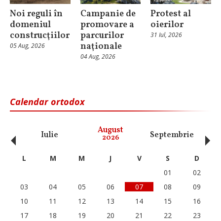
Noi reguli în
Campanie de
Protest al
domeniul
promovare a
oierilor
construcţiilor
parcurilor
31 Iul, 2026
naţionale
05 Aug, 2026
04 Aug, 2026
Calendar ortodox
‹
›
August
Iulie
Septembrie
O
2026
L
M
M
J
V
S
D
01
02
03
04
05
06
07
08
09
10
11
12
13
14
15
16
17
18
19
20
21
22
23