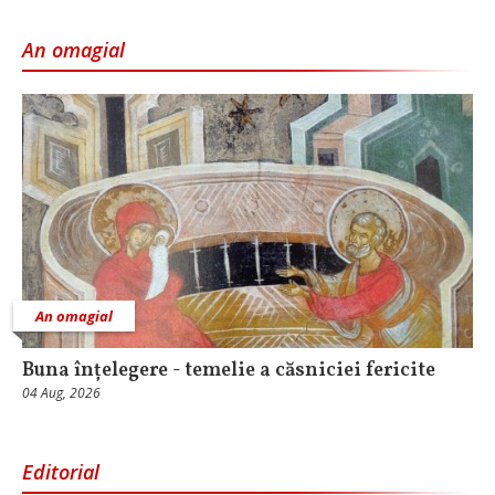
An omagial
An omagial
Buna înțelegere - temelie a căsniciei fericite
04 Aug, 2026
Editorial