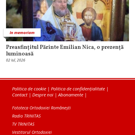
In memoriam
Preasfințitul Părinte Emilian Nica, o prezență
luminoasă
02 Iul, 2026
Politica de cookie
|
Politica de confidențialitate
|
Contact
|
Despre noi
|
Abonamente
|
Fototeca Ortodoxiei Românești
Radio TRINITAS
TV TRINITAS
Vestitorul Ortodoxiei