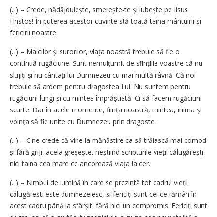
(...) – Crede, nădăjduiește, smerește‑te și iubește pe Iisus
Hristos! În puterea acestor cuvinte stă toată taina mântuirii și
fericirii noastre.
(...) – Maicilor și surorilor, viața noastră trebuie să fie o
continuă rugăciune. Sunt nemulțumit de sfințiile voastre că nu
slujiți și nu cântați lui Dumnezeu cu mai multă râvnă. Că noi
trebuie să ardem pentru dragostea Lui. Nu suntem pentru
rugăciuni lungi și cu mintea împrăștiată. Ci să facem rugăciuni
scurte. Dar în acele momente, ființa noastră, mintea, inima și
voința să fie unite cu Dumnezeu prin dragoste.
(...) – Cine crede că vine la mănăstire ca să trăiască mai comod
și fără griji, acela greșește, neștiind scripturile vieții călugărești,
nici taina cea mare ce ancorează viața la cer.
(...) – Nimbul de lumină în care se prezintă tot cadrul vieții
călugărești este dumnezeiesc, și fericiți sunt cei ce rămân în
acest cadru până la sfârșit, fără nici un compromis. Fericiți sunt