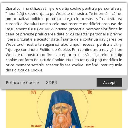
Ziarul Lumina utilizează fişiere de tip cookie pentru a personaliza și
îmbunătăți experiența ta pe Website-ul nostru. Te informăm că ne-
am actualizat politicile pentru a integra în acestea și în activitatea
curentă a Ziarului Lumina cele mai recente modificări propuse de
Regulamentul (UE) 2016/679 privind protecția persoanelor fizice în
ceea ce privește prelucrarea datelor cu caracter personal și privind
libera circulație a acestor date. Înainte de a continua navigarea pe
Website-ul nostru te rugăm să aloci timpul necesar pentru a citi și
Ziarul Lumina
›
Teologie și spiritualitate
›
Patristica
›
Cum să
înțelege conținutul Politicii de Cookie. Prin continuarea navigării pe
facem locaș Sfintei Treimi în sufletele noastre?
Website-ul nostru confirmi acceptarea utilizării fişierelor de tip
cookie conform Politicii de Cookie. Nu uita totuși că poți modifica în
Cum să facem locaș Sfintei Treimi în
orice moment setările acestor fişiere cookie urmând instrucțiunile
din Politica de Cookie.
sufletele noastre?
Politica de Cookie
GDPR
Accept