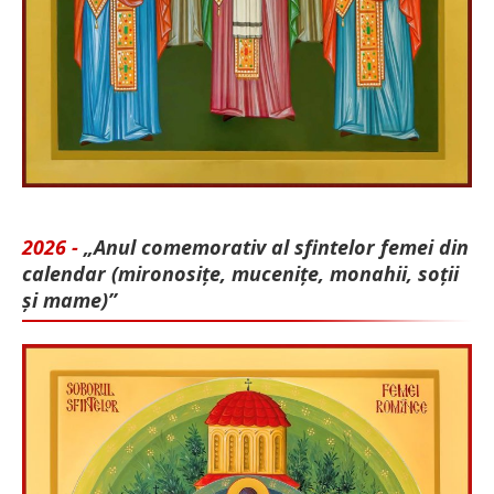
2026 -
„Anul comemorativ al sfintelor femei din
calendar (mironosițe, mu­cenițe, monahii, soții
și mame)”