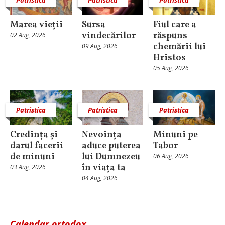
Marea vieții
Sursa
Fiul care a
vindecărilor
răspuns
02 Aug, 2026
chemării lui
09 Aug, 2026
Hristos
05 Aug, 2026
Patristica
Patristica
Patristica
Credința și
Nevoința
Minuni pe
darul facerii
aduce puterea
Tabor
de minuni
lui Dumnezeu
06 Aug, 2026
în viața ta
03 Aug, 2026
04 Aug, 2026
Calendar ortodox