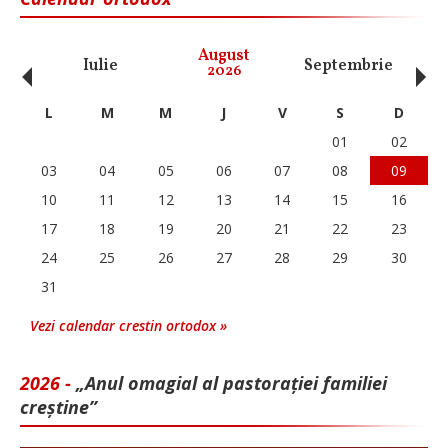
‹
›
August
Iulie
Septembrie
O
2026
L
M
M
J
V
S
D
01
02
03
04
05
06
07
08
09
10
11
12
13
14
15
16
17
18
19
20
21
22
23
24
25
26
27
28
29
30
31
Vezi calendar crestin ortodox »
2026 -
„Anul omagial al pastorației familiei
creștine”