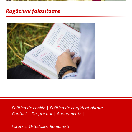
Rugăciuni folositoare
Politica de cookie
|
Politica de confidențialitate
|
Contact
|
Despre noi
|
Abonamente
|
Fototeca Ortodoxiei Românești