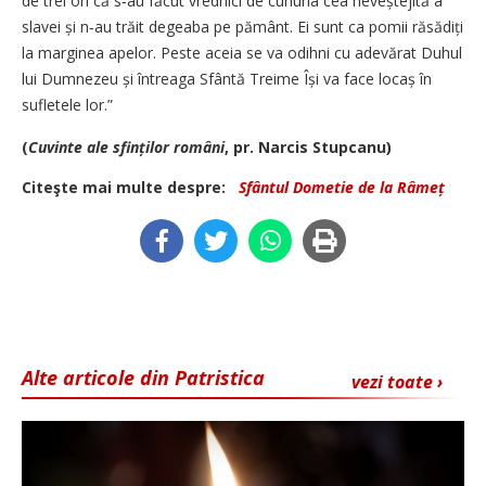
de trei ori că s‑au făcut vrednici de cununa cea neveștejită a
slavei și n‑au trăit degeaba pe pământ. Ei sunt ca pomii răsădiți
la marginea apelor. Peste aceia se va odihni cu adevărat Duhul
lui Dumnezeu și întreaga Sfântă Treime Își va face locaș în
sufletele lor.”
(
Cuvinte ale sfinților români
, pr. Narcis Stupcanu)
Citeşte mai multe despre:
Sfântul Dometie de la Râmeț
Alte articole din Patristica
vezi toate ›