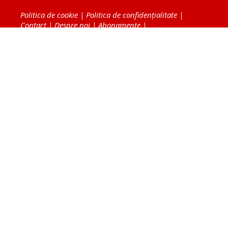
Politica de cookie
|
Politica de confidențialitate
|
Contact
|
Despre noi
|
Abonamente
|
Fototeca Ortodoxiei Românești
Radio TRINITAS
TV TRINITAS
Vestitorul Ortodoxiei
Agenţia de ştiri BASILICA
Patriarhia Română
Catedrala Mântuirii Neamului
BASILICA Travel
Serviciul de Colportaj Bisericesc
Atelierele Patriarhiei
Tipografia Cărţilor Bisericeşti
Conținutul și design-ul site-ului, toate informaţiile
publicate pe site de Ziarul Lumina sunt protejate de