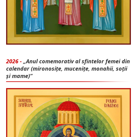
2026 -
„Anul comemorativ al sfintelor femei din
calendar (mironosițe, mu­cenițe, monahii, soții
și mame)”