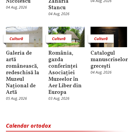
Nicolescu
Zaharia
04 Aug, 2026
Stancu
04 Aug, 2026
04 Aug, 2026
Cultură
Cultură
Cultură
Galeria de
România,
Catalogul
artă
gazda
manuscriselor
românească,
conferinței
grecești
redeschisă la
Asociației
04 Aug, 2026
Muzeul
Muzeelor în
Național de
Aer Liber din
Artă
Europa
05 Aug, 2026
03 Aug, 2026
Calendar ortodox