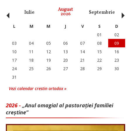
‹
›
August
Iulie
Septembrie
O
2026
L
M
M
J
V
S
D
01
02
03
04
05
06
07
08
09
10
11
12
13
14
15
16
17
18
19
20
21
22
23
24
25
26
27
28
29
30
31
Vezi calendar crestin ortodox »
2026 -
„Anul omagial al pastorației familiei
creștine”