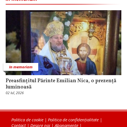
In memoriam
Preasfințitul Părinte Emilian Nica, o prezență
luminoasă
02 Iul, 2026
Politica de cookie
|
Politica de confidențialitate
|
Contact
|
Despre noi
|
Abonamente
|