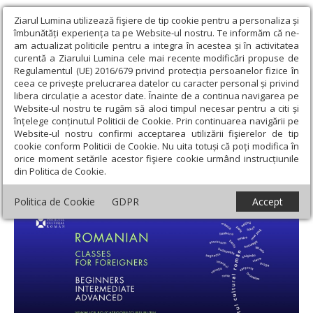
Ziarul Lumina utilizează fişiere de tip cookie pentru a personaliza și
îmbunătăți experiența ta pe Website-ul nostru. Te informăm că ne-
am actualizat politicile pentru a integra în acestea și în activitatea
curentă a Ziarului Lumina cele mai recente modificări propuse de
Regulamentul (UE) 2016/679 privind protecția persoanelor fizice în
ceea ce privește prelucrarea datelor cu caracter personal și privind
libera circulație a acestor date. Înainte de a continua navigarea pe
Website-ul nostru te rugăm să aloci timpul necesar pentru a citi și
Ziarul Lumina
›
Educaţie și Cultură
›
Cultură
›
Cursuri de limba
înțelege conținutul Politicii de Cookie. Prin continuarea navigării pe
română pentru cetățeni străini
Website-ul nostru confirmi acceptarea utilizării fişierelor de tip
cookie conform Politicii de Cookie. Nu uita totuși că poți modifica în
Cursuri de limba română pentru cetățeni
orice moment setările acestor fişiere cookie urmând instrucțiunile
din Politica de Cookie.
străini
Politica de Cookie
GDPR
Accept