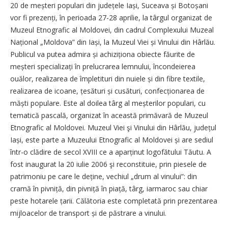
20 de meșteri populari din județele Iași, Suceava și Botoșani
vor fi prezenți, în perioada 27-28 aprilie, la târgul organizat de
Muzeul Etnografic al Moldovei, din cadrul Complexului Muzeal
Național „Moldova” din Iași, la Muzeul Viei și Vinului din Hârlău.
Publicul va putea admira și achiziționa obiecte făurite de
meșteri specializați în prelucrarea lemnului, încondeierea
ouălor, realizarea de împletituri din nuiele și din fibre textile,
realizarea de icoane, țesături și cusături, confecționarea de
măști populare. Este al doilea târg al meșterilor populari, cu
tematică pascală, organizat în această primăvară de Muzeul
Etnografic al Moldovei. Muzeul Viei şi Vinului din Hârlău, județul
Iași, este parte a Muzeului Etnografic al Moldovei și are sediul
într-o clădire de secol XVIII ce a aparținut logofătului Tăutu. A
fost inaugurat la 20 iulie 2006 şi reconstituie, prin piesele de
patrimoniu pe care le deține, vechiul „drum al vinului”: din
cramă în pivniță, din pivniță în piață, târg, iarmaroc sau chiar
peste hotarele țarii. Călătoria este completată prin prezentarea
mijloacelor de transport și de păstrare a vinului.