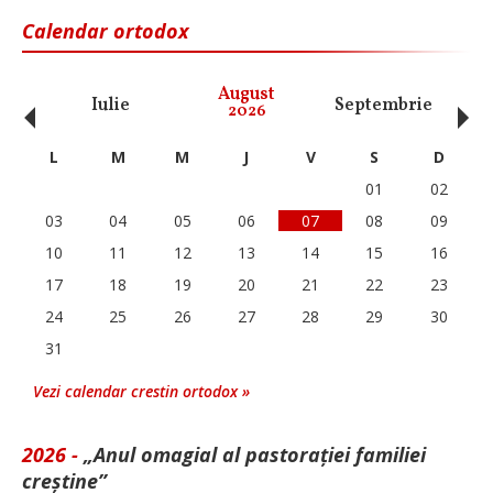
Calendar ortodox
‹
›
August
Iulie
Septembrie
O
2026
L
M
M
J
V
S
D
01
02
03
04
05
06
07
08
09
10
11
12
13
14
15
16
17
18
19
20
21
22
23
24
25
26
27
28
29
30
31
Vezi calendar crestin ortodox »
2026 -
„Anul omagial al pastorației familiei
creștine”