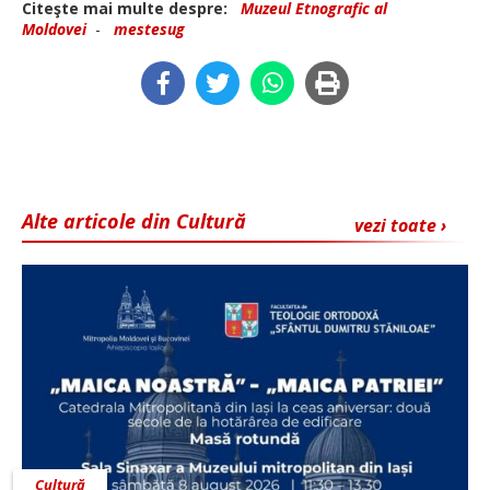
Citeşte mai multe despre:
Muzeul Etnografic al
Moldovei
-
mestesug
Alte articole din Cultură
vezi toate ›
Cultură