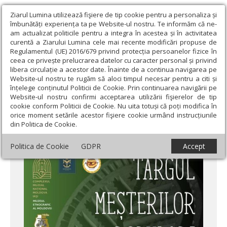
Ziarul Lumina utilizează fişiere de tip cookie pentru a personaliza și
îmbunătăți experiența ta pe Website-ul nostru. Te informăm că ne-
am actualizat politicile pentru a integra în acestea și în activitatea
curentă a Ziarului Lumina cele mai recente modificări propuse de
Regulamentul (UE) 2016/679 privind protecția persoanelor fizice în
ceea ce privește prelucrarea datelor cu caracter personal și privind
libera circulație a acestor date. Înainte de a continua navigarea pe
Website-ul nostru te rugăm să aloci timpul necesar pentru a citi și
Ziarul Lumina
›
Educaţie și Cultură
›
Cultură
›
Târg de meșteri
înțelege conținutul Politicii de Cookie. Prin continuarea navigării pe
populari, de Florii, la Hârlău
Website-ul nostru confirmi acceptarea utilizării fişierelor de tip
cookie conform Politicii de Cookie. Nu uita totuși că poți modifica în
Târg de meșteri populari, de Florii, la
orice moment setările acestor fişiere cookie urmând instrucțiunile
din Politica de Cookie.
Hârlău
Politica de Cookie
GDPR
Accept