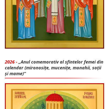
2026 -
„Anul comemorativ al sfintelor femei din
calendar (mironosițe, mu­cenițe, monahii, soții
și mame)”