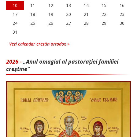
10
11
12
13
14
15
16
17
18
19
20
21
22
23
24
25
26
27
28
29
30
31
Vezi calendar crestin ortodox »
2026 -
„Anul omagial al pastorației familiei
creștine”