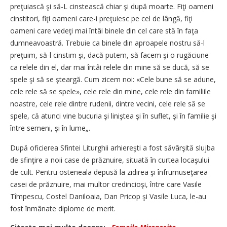
preţuiască şi să-L cinstească chiar şi după moarte. Fiţi oameni
cinstitori, fiţi oameni care-i preţuiesc pe cel de lângă, fiţi
oameni care vedeţi mai întâi binele din cel care stă în faţa
dumneavoastră. Trebuie ca binele din aproapele nostru să-l
preţuim, să-l cinstim şi, dacă putem, să facem şi o rugăciune
ca relele din el, dar mai întâi relele din mine să se ducă, să se
spele şi să se şteargă. Cum zicem noi: «Cele bune să se adune,
cele rele să se spele», cele rele din mine, cele rele din familiile
noastre, cele rele dintre rudenii, dintre vecini, cele rele să se
spele, că atunci vine bucuria şi liniştea şi în suflet, şi în familie şi
între semeni, şi în lume„.
După oficierea Sfintei Liturghii arhiereşti a fost săvârşită slujba
de sfinţire a noii case de prăznuire, situată în curtea locaşului
de cult. Pentru osteneala depusă la zidirea şi înfrumuseţarea
casei de prăznuire, mai multor credincioşi, între care Vasile
Tîmpescu, Costel Daniloaia, Dan Pricop şi Vasile Luca, le-au
fost înmânate diplome de merit.