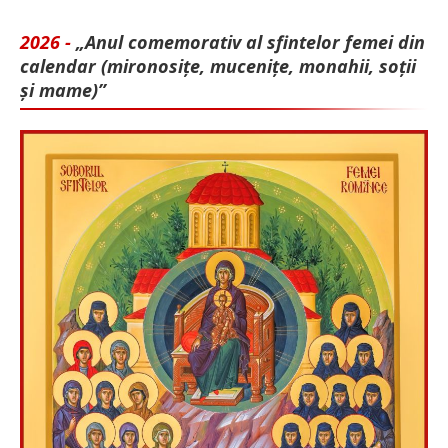
2026 -
„Anul comemorativ al sfintelor femei din
calendar (mironosițe, mu­cenițe, monahii, soții
și mame)”