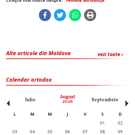
Citeşte mai multe despre:
Femeile Mironosiţe
Alte articole din Moldova
vezi toate ›
Calendar ortodox
‹
›
August
Iulie
Septembrie
O
2026
L
M
M
J
V
S
D
01
02
03
04
05
06
07
08
09