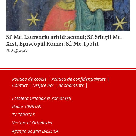
Sf. Mc. Laurenţiu arhidiaconul; Sf. Sfinţit Mc.
Xist, Episcopul Romei; Sf. Mc. Ipolit
10 Aug, 2026
Politica de cookie
|
Politica de confidențialitate
|
Contact
|
Despre noi
|
Abonamente
|
Fototeca Ortodoxiei Românești
Radio TRINITAS
TV TRINITAS
Vestitorul Ortodoxiei
Agenţia de ştiri BASILICA