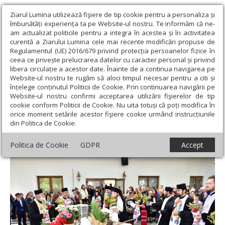
Ziarul Lumina utilizează fişiere de tip cookie pentru a personaliza și
îmbunătăți experiența ta pe Website-ul nostru. Te informăm că ne-
am actualizat politicile pentru a integra în acestea și în activitatea
curentă a Ziarului Lumina cele mai recente modificări propuse de
Regulamentul (UE) 2016/679 privind protecția persoanelor fizice în
ceea ce privește prelucrarea datelor cu caracter personal și privind
libera circulație a acestor date. Înainte de a continua navigarea pe
Website-ul nostru te rugăm să aloci timpul necesar pentru a citi și
Ziarul Lumina
›
Regionale
›
Moldova
›
„Să învăţăm de la
înțelege conținutul Politicii de Cookie. Prin continuarea navigării pe
femeile mironosiţe să-i preţuim pe oameni”
Website-ul nostru confirmi acceptarea utilizării fişierelor de tip
cookie conform Politicii de Cookie. Nu uita totuși că poți modifica în
„Să învăţăm de la femeile mironosiţe să-i
orice moment setările acestor fişiere cookie urmând instrucțiunile
din Politica de Cookie.
preţuim pe oameni”
Politica de Cookie
GDPR
Accept