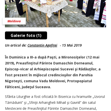
Moldova
Galerie foto (1)
Un articol de:
Constantin Agafiţei
-
15 Mai 2019
În Duminica a III-a după Paşti, a Mironosiţelor (12 mai
2019), Preasfinţitul Părinte Damaschin Dorneanul,
Episcop-vicar al Arhiepiscopiei Sucevei şi Rădăuţilor, a
fost prezent în mijlocul credincioşilor din Parohia
Nigoteşti, comuna Vadu Moldovei, Protopopiatul
Fălticeni, judeţul Suceava.
Sfânta Liturghie a fost oficiată în Biserica cu hramurile „Izvorul
Tămăduirii” şi „Sfinţii Arhangheli Mihail şi Gavriil” din satul
Mesteceni de Preasfinţitul Părinte Damaschin Dorneanul,