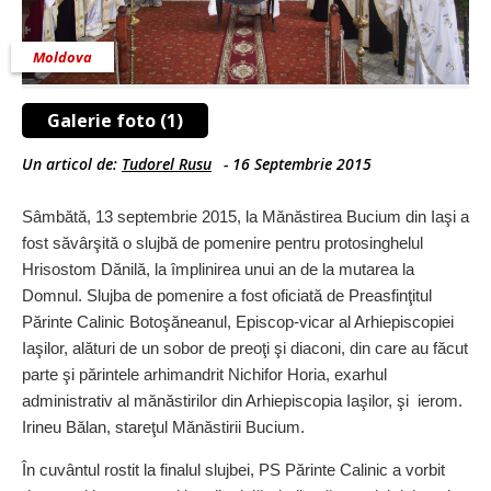
Moldova
Galerie foto (1)
Un articol de:
Tudorel Rusu
-
16 Septembrie 2015
Sâmbătă, 13 septembrie 2015, la Mănăstirea Bucium din Iaşi a
fost săvârşită o slujbă de pomenire pentru protosinghelul
Hrisostom Dănilă, la împlinirea unui an de la mutarea la
Domnul. Slujba de pomenire a fost oficiată de Preasfinţitul
Părinte Calinic Botoşăneanul, Episcop-vicar al Arhiepiscopiei
Iaşilor, alături de un sobor de preoţi şi diaconi, din care au făcut
parte şi părintele arhimandrit Nichifor Horia, exarhul
administrativ al mănăstirilor din Arhiepiscopia Iaşilor, şi ierom.
Irineu Bălan, stareţul Mănăstirii Bucium.
În cuvântul rostit la finalul slujbei, PS Părinte Calinic a vorbit