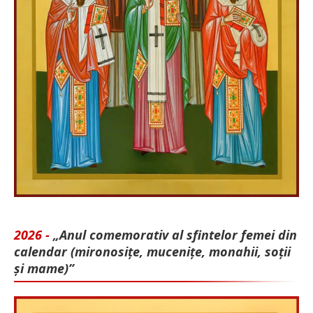
2026 -
„Anul comemorativ al sfintelor femei din
calendar (mironosițe, mu­cenițe, monahii, soții
și mame)”