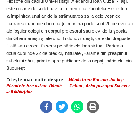
Filosofie din cadrul Universităţii „Alexandru Ioan Cuza“ - Iaşi,
este o carte de suflet, urzită în memoria Părintelui Hrisostom
la împlinirea unui an de la strămutarea sa la cele veşnice.
Lucrarea cuprinde două părţi. În prima parte sunt 20 de evocări
ale foştilor colegi din corpul profesoral sau elevi de la şcoala
din Ghermăneşti şi ale unor fii duhovniceşti, care din dragoste
filială l-au evocat în scris pe părintele lor spiritual. Partea a
doua cuprinde 22 de predici, intitulate „Fărâme din preaplinul
sufletului său“, primite spre publicare de la nepoţii părintelui din
Bucureşti.
Citeşte mai multe despre:
Mănăstirea Bucium din Iaşi
-
Părintele Hrisostom Dănilă
-
Calinic, Arhiepiscopul Sucevei
şi Rădăuţilor