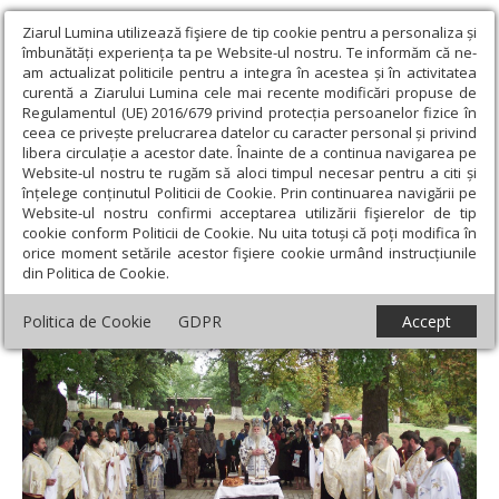
Ziarul Lumina utilizează fişiere de tip cookie pentru a personaliza și
îmbunătăți experiența ta pe Website-ul nostru. Te informăm că ne-
am actualizat politicile pentru a integra în acestea și în activitatea
curentă a Ziarului Lumina cele mai recente modificări propuse de
Regulamentul (UE) 2016/679 privind protecția persoanelor fizice în
ceea ce privește prelucrarea datelor cu caracter personal și privind
libera circulație a acestor date. Înainte de a continua navigarea pe
Website-ul nostru te rugăm să aloci timpul necesar pentru a citi și
Ziarul Lumina
›
Regionale
›
Moldova
›
Slujbă de pomenire
înțelege conținutul Politicii de Cookie. Prin continuarea navigării pe
pentru părintele Hrisostom Dănilă
Website-ul nostru confirmi acceptarea utilizării fişierelor de tip
cookie conform Politicii de Cookie. Nu uita totuși că poți modifica în
Slujbă de pomenire pentru părintele
orice moment setările acestor fişiere cookie urmând instrucțiunile
din Politica de Cookie.
Hrisostom Dănilă
Politica de Cookie
GDPR
Accept