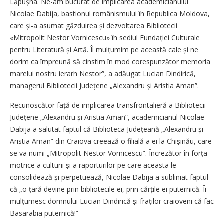
Lăpușna. Ne-am bucurat de implicarea academicianului
Nicolae Dabija, bas­tionul românismului în Republica Moldova,
care și-a asumat găzduirea și dezvoltarea Bibliotecii
«Mitropolit Nestor Vornicescu» în sediul Fundației Culturale
pentru Literatură și Artă. Îi mulțumim pe această cale și ne
dorim ca împreună să cinstim în mod corespunzător memoria
marelui nostru ierarh Nestor”, a adăugat Lucian Dindirică,
managerul Bibliotecii Județene „Alexandru și Aristia Aman”.
Recunoscător față de implicarea transfrontalieră a Bibliotecii
Județene „Alexandru și Aristia Aman”, academicianul Nicolae
Dabija a salutat faptul că Biblioteca Județeană „Alexandru și
Aristia Aman” din Craiova creează o filială a ei la Chișinău, care
se va numi „Mitropolit Nestor Vornicescu”. Încrezător în forța
motrice a culturii și a raporturilor pe care aceasta le
consolidează și perpetuează, Nicolae Dabija a subliniat faptul
că „o țară devine prin bibliotecile ei, prin cărțile ei puternică. Îi
mulțumesc domnului Lucian Dindirică și fraților craioveni că fac
Basarabia puternică!”