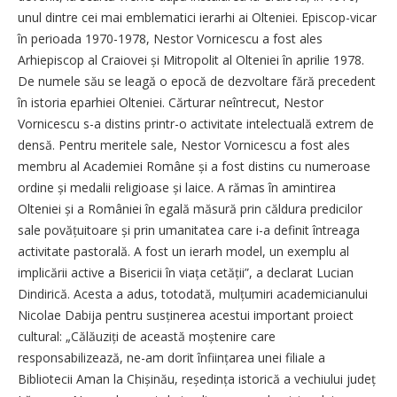
unul dintre cei mai emblematici ierarhi ai Olteniei. Episcop-vicar
în perioada 1970-1978, Nestor Vornicescu a fost ales
Arhiepiscop al Craiovei și Mitropolit al Olteniei în aprilie 1978.
De numele său se leagă o epocă de dezvoltare fără precedent
în istoria eparhiei Olteniei. Cărturar neîntrecut, Nestor
Vornicescu s-a distins printr-o activitate intelectuală extrem de
densă. Pentru meritele sale, Nestor Vornicescu a fost ales
membru al Academiei Române și a fost distins cu numeroase
ordine și medalii religioase și laice. A rămas în amintirea
Olteniei și a României în egală măsură prin căldura predicilor
sale povățuitoare și prin umanitatea care i-a definit întreaga
activitate pastorală. A fost un ierarh model, un exemplu al
implicării active a Bisericii în viața cetății”, a declarat Lucian
Dindirică. Acesta a adus, totodată, mulțumiri academicianului
Nicolae Dabija pentru susținerea acestui important proiect
cultural: „Călăuziți de această moștenire care
responsabilizează, ne-am dorit înființarea unei filiale a
Bibliotecii Aman la Chișinău, reședința istorică a vechiului județ