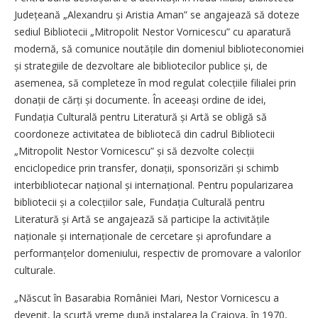
Județeană „Alexandru și Aristia Aman” se angajează să doteze
sediul Bibliotecii „Mitropolit Nestor Vornicescu” cu aparatură
modernă, să comunice noutățile din domeniul biblioteconomiei
și strategiile de dezvoltare ale bibliotecilor publice și, de
asemenea, să completeze în mod regulat colecțiile filialei prin
donații de cărți și documente. În aceeași ordine de idei,
Fundația Culturală pentru Literatură și Artă se obligă să
coordoneze activitatea de bibliotecă din cadrul Bibliotecii
„Mitropolit Nestor Vornicescu” și să dezvolte colecții
enciclopedice prin transfer, donații, sponsorizări și schimb
interbibliotecar național și interna­țional. Pentru popularizarea
bibliotecii și a colecțiilor sale, Fundația Culturală pentru
Literatură și Artă se angajează să participe la activitățile
naționale și internaționale de cercetare și aprofundare a
performanțelor domeniului, respectiv de promovare a valorilor
culturale.
„Născut în Basarabia României Mari, Nestor Vornicescu a
devenit, la scurtă vreme după instalarea la Craiova, în 1970,