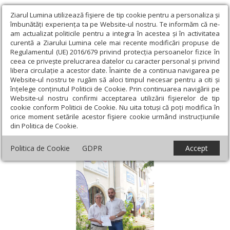
Ziarul Lumina utilizează fişiere de tip cookie pentru a personaliza și
îmbunătăți experiența ta pe Website-ul nostru. Te informăm că ne-
am actualizat politicile pentru a integra în acestea și în activitatea
curentă a Ziarului Lumina cele mai recente modificări propuse de
Regulamentul (UE) 2016/679 privind protecția persoanelor fizice în
ceea ce privește prelucrarea datelor cu caracter personal și privind
libera circulație a acestor date. Înainte de a continua navigarea pe
Website-ul nostru te rugăm să aloci timpul necesar pentru a citi și
Ziarul Lumina
›
Regionale
›
Oltenia
›
Biblioteca „Mitropolit
înțelege conținutul Politicii de Cookie. Prin continuarea navigării pe
Nestor Vornicescu” la Chişinău
Website-ul nostru confirmi acceptarea utilizării fişierelor de tip
cookie conform Politicii de Cookie. Nu uita totuși că poți modifica în
Biblioteca „Mitropolit Nestor Vornicescu” la
orice moment setările acestor fişiere cookie urmând instrucțiunile
din Politica de Cookie.
Chişinău
Politica de Cookie
GDPR
Accept