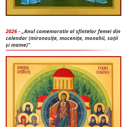
2026 -
„Anul comemorativ al sfintelor femei din
calendar (mironosițe, mu­cenițe, monahii, soții
și mame)”