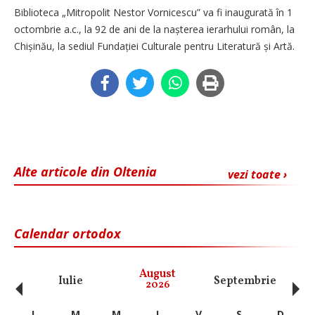
Biblioteca „Mitropolit Nestor Vornicescu” va fi inaugurată în 1
octombrie a.c., la 92 de ani de la nașterea ierarhului român, la
Chișinău, la sediul Fundației Culturale pentru Literatură și Artă.
Alte articole din Oltenia
vezi toate ›
Calendar ortodox
‹
›
August
Iulie
Septembrie
O
2026
L
M
M
J
V
S
D