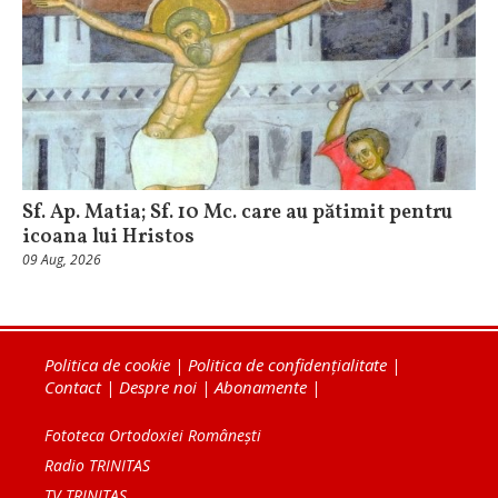
Sf. Ap. Matia; Sf. 10 Mc. care au pătimit pentru
icoana lui Hristos
09 Aug, 2026
Politica de cookie
|
Politica de confidențialitate
|
Contact
|
Despre noi
|
Abonamente
|
Fototeca Ortodoxiei Românești
Radio TRINITAS
TV TRINITAS