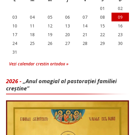
01
02
03
04
05
06
07
08
09
10
11
12
13
14
15
16
17
18
19
20
21
22
23
24
25
26
27
28
29
30
31
Vezi calendar crestin ortodox »
2026 -
„Anul omagial al pastorației familiei
creștine”