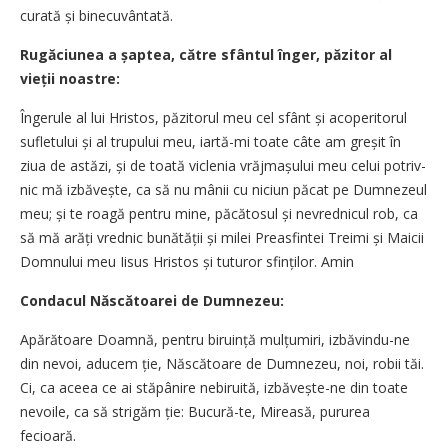
cu­rată și binecuvântată.
Rugăciunea a șaptea, către sfântul înger, păzitor al
vieții noastre:
Îngerule al lui Hristos, păzitorul meu cel sfânt și acoperitorul
sufle­tului și al tru­pului meu, iartă-mi toate câte am gre­­șit în
ziua de astăzi, și de toată vi­clenia vrăjma­șului meu celui potri­v­
nic mă izbăvește, ca să nu mânii cu niciun păcat pe Dumne­zeul
meu; și te roagă pentru mine, păcă­tosul și ne­vred­­nicul rob, ca
să mă arăți vred­nic bunătății și milei Preasfintei Trei­mi și Mai­cii
Dom­­nului meu Iisus Hristos și tu­turor sfin­ților. Amin
Condacul Născătoarei de Dumnezeu:
Apărătoare Doamnă, pentru bi­ru­­­in­ță mul­țumiri, izbăvindu-ne
din ne­­voi, adu­cem ție, Născătoare de Dum­­nezeu, noi, robii tăi.
Ci, ca aceea ce ai stă­pânire nebi­ruită, izbăvește-ne din toa­te
nevo­ile, ca să strigăm ție: Bucură-te, Mi­reasă, pururea
fecioară.