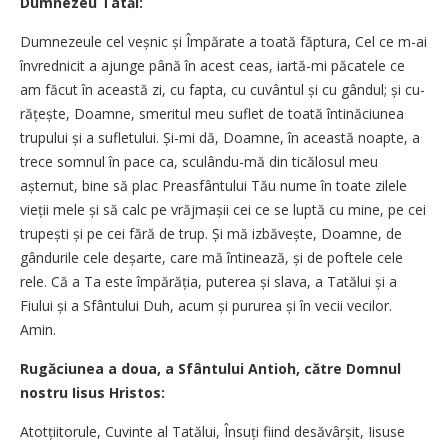
Dumnezeu Tatăl:
Dumnezeule cel veșnic și Împărate a toată făptura, Cel ce m-ai
învred­ni­cit a ajunge până în acest ceas, iartă-mi păca­tele ce
am făcut în a­ceastă zi, cu fapta, cu cuvântul și cu gândul; și cu­
ră­țește, Doam­­ne, sme­ritul meu suflet de toată în­tină­ciu­nea
trupului și a su­fletului. Și-mi dă, Doamne, în aceas­tă noapte, a
trece som­­­nul în pa­ce ca, scu­lându-mă din ticălosul meu
așternut, bine să plac Prea­sfântului Tău nume în toate zi­lele
vieții mele și să calc pe vrăjmașii cei ce se lup­tă cu mine, pe cei
tru­pești și pe cei fără de trup. Și mă izbă­vește, Doamne, de
gândurile cele deșarte, care mă în­ti­nează, și de pof­tele cele
rele. Că a Ta este împă­răția, puterea și slava, a Ta­tălui și a
Fiului și a Sfân­­­tului Duh, acum și pu­rurea și în vecii vecilor.
Amin.
Rugăciunea a doua, a Sfântului Antioh, către Domnul
nostru Iisus Hristos:
Atotțiitorule, Cuvinte al Tatălui, În­suți fiind desăvârșit, Iisuse