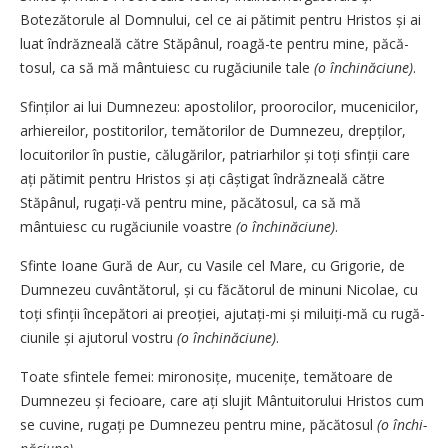
Botezătorule al Dom­­nu­lui, cel ce ai pătimit pentru Hristos și ai
luat îndrăzneală către Stăpânul, roagă-te pentru mine, pă­că­
tosul, ca să mă mântuiesc cu rugă­­­ciunile tale
(o închinăciune)
.
Sfinților ai lui Dumnezeu: apos­to­­­lilor, proorocilor, mucenicilor,
arhi­e­rei­lor, postitorilor, temătorilor de Dum­­ne­zeu, drepți­lor,
locuitorilor în pustie, călugărilor, pa­triarhilor și toți sfinții care
ați pătimit pen­tru Hristos și ați câștigat îndrăzneală către
Stăpânul, rugați-vă pentru mine, pă­că­tosul, ca să mă
mântuiesc cu rugăciunile voastre
(o închinăciune)
.
Sfinte Ioane Gură de Aur, cu Va­sile cel Mare, cu Grigorie, de
Dum­nezeu cu­vântătorul, și cu făcătorul de minuni Ni­colae, cu
toți sfinții în­cepători ai pre­oției, ajutați-mi și mi­luiți-mă cu rugă­
ciunile și ajutorul vostru
(o închinăciune)
.
Toate sfintele femei: mironosițe, mu­­­­ce­­nițe, temătoare de
Dumnezeu și fecioa­re, care ați slujit Mân­tui­to­rului Hristos cum
se cuvine, ru­gați pe Dum­­nezeu pentru mine, păcă­tosul
(o în­chi­