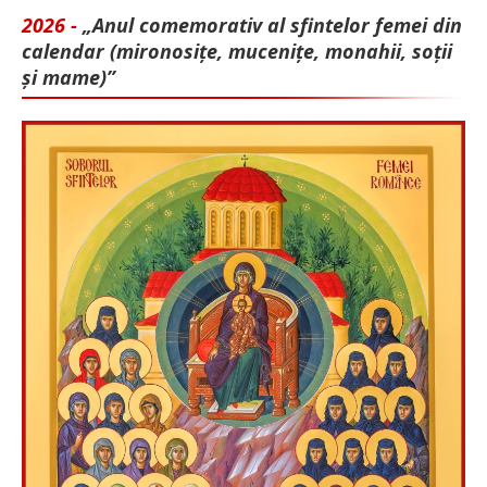
2026 -
„Anul comemorativ al sfintelor femei din
calendar (mironosițe, mu­cenițe, monahii, soții
și mame)”