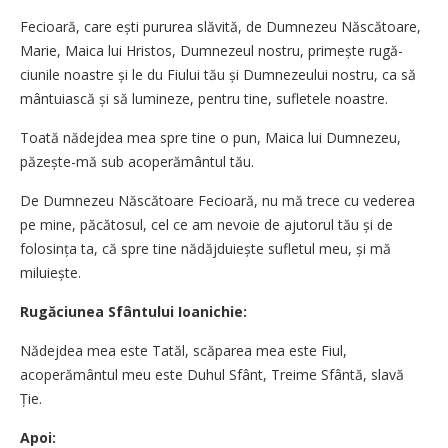
Fecioară, care ești pururea slă­vită, de Dum­nezeu Născătoare,
Marie, Maica lui Hristos, Dumnezeul nos­tru, pri­meș­te ru­gă­
ciunile noastre și le du Fiului tău și Dumnezeului nostru, ca să
mântuiască și să lumineze, pentru tine, su­fletele noastre.
Toată nădejdea mea spre tine o pun, Maica lui Dumnezeu,
păzește-mă sub a­co­perământul tău.
De Dumnezeu Născătoare Fe­cioa­ră, nu mă trece cu vederea
pe mine, păcă­tosul, cel ce am nevoie de ajutorul tău și de
folosința ta, că spre tine nă­dăj­duiește su­fletul meu, și mă
miluiește.
Rugăciunea Sfântului Ioanichie:
Nădejdea mea este Tatăl, scă­pa­rea mea este Fiul,
acoperământul meu este Duhul Sfânt, Treime Sfântă, sla­vă
Ție.
Apoi: