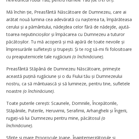
Mă închin ție, Preasfântă Născă­toa­re de Dumnezeu, care ai
arătat nouă lu­mi­na cea adevărată cu naș­terea ta, îm­pă­ră­teasa
cerului și a pământului, nă­dej­dea celor fără de nădejde, aju­tă­
toa­rea nepu­­tincio­șilor și împăcarea cu Dum­­nezeu a tuturor
păcătoșilor. Tu mă aco­peră și mă apă­ră de toate ne­voile și
împresurările sufletești și tru­pești. Și te rog să-mi fii folositoare
cu prea­pu­­ter­nicele tale ru­găciuni
(o închinăciune)
.
Preasfântă Stăpână de Dumnezeu Năs­­­­cătoare, primește
această puțină ru­­gă­ciu­ne și o du Fiului tău și Dum­ne­zeului
nostru, ca să mântuiască și să lumi­neze, pen­tru tine, sufletele
noas­tre
(o închină­ciune)
.
Toate puterile cerești: Scaunele, Dom­­nii­le, Începătoriile,
Stăpâniile, Pute­rile, He­ruvimii, Serafimii, Ar­hanghe­lii și În­ge­rii,
ru­gați-vă lui Dum­nezeu pentru mine, păcă­tosul
(o
închinăciune)
.
Sfinte și mare Proorocule Ioane, Îna­inte­mergătorule și