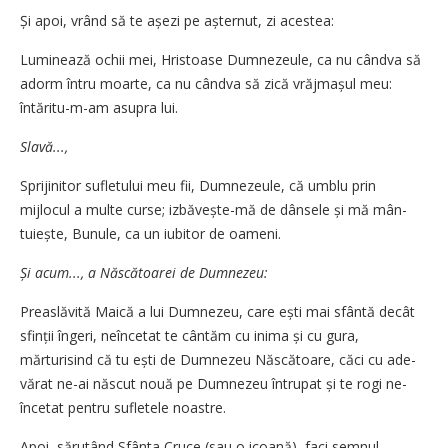
Și apoi, vrând să te așezi pe așternut, zi acestea:
Luminează ochii mei, Hristoase Dum­­­­ne­zeule, ca nu cândva să
adorm întru moar­te, ca nu cândva să zică vrăj­mașul meu:
întăritu-m-am asu­pra lui.
Slavă...,
Sprijinitor sufletului meu fii, Dum­­­ne­zeule, că umblu prin
mijlocul a multe curse; izbăvește-mă de dânsele și mă mân­­
tuiește, Bunule, ca un iubitor de oameni.
Și acum..., a Născătoarei de Dumnezeu:
Preaslăvită Maică a lui Dum­ne­zeu, care ești mai sfântă decât
sfinții în­geri, neîn­cetat te cântăm cu inima și cu gura,
mărturisind că tu ești de Dum­­­nezeu Năs­cătoare, căci cu ade­
vă­­rat ne-ai născut nouă pe Dumnezeu în­tru­pat și te rogi ne­
încetat pentru su­fletele noastre.
Apoi, sărutând Sfânta Cruce (sau o icoană), faci semnul