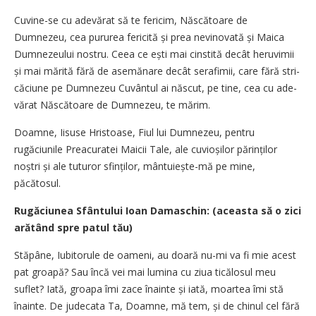
Cuvine-se cu adevărat să te feri­cim, Născătoare de
Dumnezeu, cea puru­rea fe­ricită și prea nevinovată și Maica
Dumne­zeului nostru. Ceea ce ești mai cinstită decât heruvimii
și mai mărită fără de ase­mănare decât sera­fimii, ca­re fără stri­
că­ciune pe Dum­nezeu Cu­vântul ai născut, pe tine, cea cu ade­
vărat Năs­cătoare de Dum­nezeu, te mărim.
Doamne, Iisuse Hristoase, Fiul lui Dumnezeu, pentru
rugăciunile Preacu­ratei Maicii Tale, ale cuvio­șilor părin­ților
noștri și ale tuturor sfinților, mântuiește-mă pe mine,
păcătosul.
Rugăciunea Sfântului Ioan Damaschin: (aceasta să o zici
arătând spre patul tău)
Stăpâne, Iubitorule de oameni, au doa­ră nu-mi va fi mie acest
pat groa­pă? Sau încă vei mai lumina cu ziua tică­losul meu
suflet? Iată, groapa îmi zace înainte și iată, moartea îmi stă
înainte. De judecata Ta, Doamne, mă tem, și de chinul cel fără