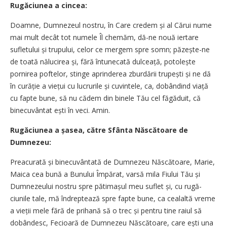
Rugăciunea a cincea:
Doamne, Dumnezeul nostru, în Care credem și al Cărui nume
mai mult decât tot numele Îl chemăm, dă-ne no­uă ier­tare
sufletului și tru­pu­lui, celor ce mer­gem spre somn; pă­zeș­te-ne
de toa­tă nălu­cirea și, fără întunecată dulceață, potolește
pornirea pofte­lor, stinge a­prin­derea zbur­dării trupești și ne dă
în curăție a viețui cu lu­cru­rile și cu­vin­tele, ca, dobândind viață
cu fapte bu­ne, să nu cădem din bi­nele Tău cel fă­gă­duit, că
binecuvântat ești în veci. Amin.
Rugăciunea a șasea, către Sfânta Născătoare de
Dumnezeu:
Preacurată și binecuvântată de Dum­­ne­­zeu Născătoare, Marie,
Maica cea bună a Bu­nului Împărat, varsă mila Fiu­lui Tău și
Dum­nezeului nostru spre pătimașul meu suflet și, cu ru­gă­
ciunile tale, mă îndrep­tează spre fapte bu­ne, ca cealaltă vreme
a vieții mele fără de prihană să o trec și pen­tru tine raiul să
dobândesc, Fecioa­ră de Dum­nezeu Năs­­cătoare, care ești una