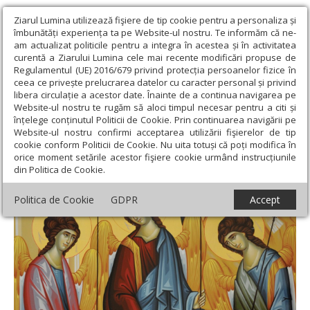
Ziarul Lumina utilizează fişiere de tip cookie pentru a personaliza și
îmbunătăți experiența ta pe Website-ul nostru. Te informăm că ne-
am actualizat politicile pentru a integra în acestea și în activitatea
curentă a Ziarului Lumina cele mai recente modificări propuse de
Regulamentul (UE) 2016/679 privind protecția persoanelor fizice în
ceea ce privește prelucrarea datelor cu caracter personal și privind
libera circulație a acestor date. Înainte de a continua navigarea pe
Website-ul nostru te rugăm să aloci timpul necesar pentru a citi și
Ziarul Lumina
›
Rugăciuni folositoare
›
Rugăciunile serii
înțelege conținutul Politicii de Cookie. Prin continuarea navigării pe
Website-ul nostru confirmi acceptarea utilizării fişierelor de tip
Rugăciunile serii
cookie conform Politicii de Cookie. Nu uita totuși că poți modifica în
orice moment setările acestor fişiere cookie urmând instrucțiunile
din Politica de Cookie.
Politica de Cookie
GDPR
Accept