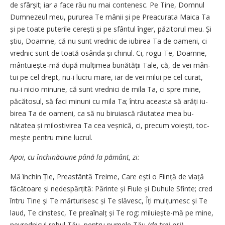
de sfâr­șit; iar a face rău nu mai contenesc. Pe Tine, Domnul
Dumnezeul meu, puru­rea Te mânii și pe Preacurata Maica Ta
și pe toate puterile cerești și pe sfântul înger, pă­zitorul meu. Și
știu, Doamne, că nu sunt vrednic de iubi­rea Ta de oameni, ci
vrednic sunt de toată osânda și chi­nul. Ci, rogu-Te, Doamne,
mântu­iește-mă du­pă mul­ți­mea bunătății Tale, că, de vei mân­
tui pe cel drept, nu-i lucru mare, iar de vei milui pe cel curat,
nu-i nicio mi­nu­ne, că sunt vrednici de mila Ta, ci spre mine,
păcătosul, să faci mi­nuni cu mila Ta; întru aceasta să arăți iu­
birea Ta de oa­meni, ca să nu bi­ru­iască rău­tatea mea bu­
nătatea și milos­ti­virea Ta cea veșnică, ci, precum vo­iești, toc­­
mește pentru mine lucrul.
Apoi, cu închinăciune până la pământ, zi:
Mă închin Ție, Preasfântă Treime, Care ești o Ființă de viață
făcătoare și nedes­părțită: Părinte și Fiule și Du­­hule Sfinte; cred
întru Tine și Te măr­turi­sesc și Te slăvesc, Îți mulțumesc și Te
laud, Te cinstesc, Te preaînalț și Te rog: miluiește-mă pe mine,
ne­vredni­cul robul Tău, pentru nu­mele Tău
(de trei ori).