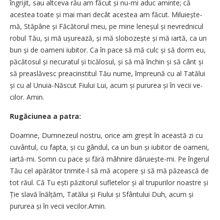
îngrijit, sau altceva rău am făcut și nu-mi aduc aminte; că
acestea toate și mai mari decât acestea am făcut. Milu­iește-
mă, Stăpâne și Făcătorul meu, pe mine leneșul și nevrednicul
robul Tău, și mă ușurează, și mă slobozește și mă iartă, ca un
bun și de oameni iubitor. Ca în pace să mă culc și să dorm eu,
păcă­tosul și necuratul și ticălosul, și să mă închin și să cânt și
să prea­slă­vesc prea­cinstitul Tău nu­me, împreună cu al Tatălui
și cu al Unuia-Născut Fi­ului Lui, acum și pururea și în vecii ve­
cilor. Amin.
Rugăciunea a patra:
Doamne, Dumnezeul nostru, orice am greșit în această zi cu
cuvântul, cu fapta, și cu gândul, ca un bun și iubi­tor de oa­meni,
iartă-mi. Somn cu pace și fără mâhnire dăruiește-mi. Pe îngerul
Tău cel apără­tor trimite-l să mă aco­pere și să mă pă­zească de
tot răul. Că Tu ești păzitorul su­fle­telor și al tru­purilor noastre și
Ție slavă înăl­țăm, Ta­tălui și Fiului și Sfân­­tului Duh, acum și
pururea și în vecii vecilor.Amin.