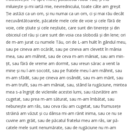
miluiește și-mi iartă mie, ne­vrednicu­lui, toate câte am greșit
Ție astăzi ca un om, și nu numai ca un om, ci și mai rău decât
necuvân­tătoarele, păcatele mele cele de voie și cele fără de
voie, cele ști­ute și cele ne­știute, care sunt din tinerețe și din
obiceiul cel rău și care sunt din voia cea slobodă și din lene; ori
de m-am jurat cu numele Tău, ori de L-am hulit în gândul meu,
sau pe cineva am ocărât, sau pe cineva am clevetit în mânia
mea, sau am mâhnit, sau de ceva m-am mâniat, sau am min­
țit, sau fără de vreme am dormit, sau vreun sărac a venit la
mine și nu l-am so­cotit, sau pe fratele meu l-am mâh­nit, sau
m-am sfădit, sau pe cineva am osândit, sau m-am mărit, sau
m-am tru­fit, sau m-am mâniat, sau, stând la rugăciune, mintea
mea s-a îngrijit de vicleniile acestei lumi, sau răzvră­tire am
cugetat, sau prea m-am sătu­rat, sau m-am îmbătat, sau
nebunește am râs, sau ceva rău am cugetat, sau frumusețe
străină am văzut și cu dânsa mi-am rănit inima, sau ce nu se
cu­vine am grăit, sau de păcatul fratelui meu am râs, iar pă­
catele mele sunt ne­numărate, sau de ru­găciune nu m-am