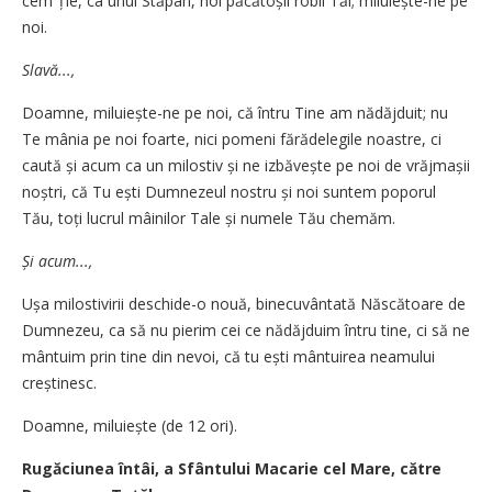
cem Ție, ca unui Stăpân, noi păcă­toșii robii Tăi; miluiește-ne pe
noi.
Slavă...,
Doamne, miluiește-ne pe noi, că întru Tine am nădăjduit; nu
Te mânia pe noi foarte, nici pomeni fărăde­legile noastre, ci
caută și acum ca un milos­tiv și ne izbăvește pe noi de vrăj­mașii
noștri, că Tu ești Dumne­zeul nostru și noi suntem poporul
Tău, toți lucrul mâinilor Tale și numele Tău chemăm.
Și acum...,
Ușa mi­lostivirii deschide-o nouă, bi­necu­vân­tată Născătoare de
Dum­ne­zeu, ca să nu pierim cei ce nădăj­duim întru tine, ci să ne
mântuim prin tine din nevoi, că tu ești mân­tuirea neamului
creștinesc.
Doamne, miluiește (de 12 ori).
Rugăciunea întâi, a Sfântului Macarie cel Mare, către