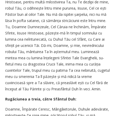
Hris­toase, pentru multă milostivirea Ta, nu Te dez­lipi de mine,
robul Tău, ci odih­nește întru mine pururea, Iisuse, Cel ce ești
Păstor bun al oilor Tale. Nu mă da is­pitei șarpelui, nici nu mă
lăsa în pofta satanei, că sămânța stricăciunii este întru mine.
Tu, Doam­­ne Dum­ne­zeule, Cel Căruia ne în­chi­­­năm, Îm­pă­rate
Sfinte, Iisuse Hristoase, pă­zește-mă în timpul somnului cu
lumina cea ne­întunecată, cu Duhul Tău cel Sfânt, cu Care ai
sfințit pe ucenicii Tăi. Dă-mi, Doamne, și mie, nevrednicului
robului Tău, mântuirea Ta în așternutul meu. Lu­­mi­nează
mintea mea cu lumina în­țele­gerii Sfintei Tale Evanghelii, su­
fletul meu cu dra­gos­tea Crucii Tale, inima mea cu curăția
cuvintelor Tale, trupul meu cu pa­tima Ta cea nebi­ruită, cugetul
meu cu smerenia Ta îl păzește și mă ri­dică la vre­me
cuviincioasă spre a Ta slăvire, că prea­slăvit ești cu Cel fără de
început al Tău Părinte și cu Prea­­sfântul Duh în veci. Amin.
Rugăciunea a treia, către Sfântul Duh:
Doamne, Împărate Ceresc, Mân­gâ­ie­­­to­rule, Duhule adevărate,
milosti­vește-Te spre mine, păcătosul ro­bul Tău, și mă