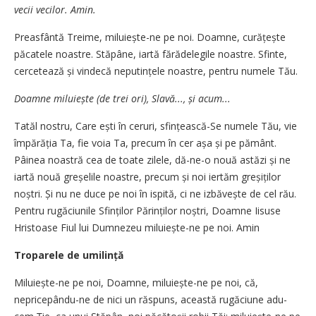
vecii vecilor. Amin.
Preasfântă Treime, miluiește-ne pe noi. Doam­ne, curățește
păcatele noastre. Stăpâne, iartă fărădelegile noastre. Sfinte,
cercetează și vin­decă neputințele noas­tre, pentru numele Tău.
Doamne miluiește (de trei ori), Slavă..., și acum...
Tatăl nostru, Care ești în ceruri, sfin­țească-Se numele Tău, vie
împărăția Ta, fie voia Ta, precum în cer așa și pe pă­mânt.
Pâinea noastră cea de toate zilele, dă-ne-o nouă astăzi și ne
iartă nouă greșelile noastre, precum și noi iertăm greșiților
noș­tri. Și nu ne duce pe noi în ispită, ci ne izbă­vește de cel rău.
Pentru rugăciunile Sfinților Părinților noștri, Doamne Iisuse
Hristoase Fiul lui Dumnezeu miluiește-ne pe noi. Amin
Troparele de umilință
Miluiește-ne pe noi, Doamne, mi­lu­iește-ne pe noi, că,
nepricepându-ne de nici un răspuns, această rugă­ciune a­du­