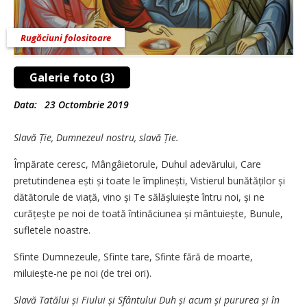
Rugăciuni folositoare
Galerie foto (3)
Data:
23 Octombrie 2019
Slavă Ție, Dumnezeul nostru, slavă Ție.
Împărate ceresc, Mângâieto­rule, Duhul adevărului, Care
pretutindenea ești și toate le îm­plinești, Vistierul bunătăților și
dătătorule de viață, vino și Te sălășluiește întru noi, și ne
curățește pe noi de toată întinăciunea și mântuiește, Bunule,
sufletele noastre.
Sfinte Dumnezeule, Sfinte tare, Sfinte fără de moarte,
miluiește-ne pe noi (de trei ori).
Slavă Tatălui și Fiului și Sfântului Duh și acum și pururea și în