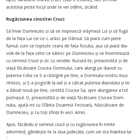
acesteia peste locul unde te vei odihni, zicând:
Rugăciunea cinstitei Cruci:
Să învie Dumnezeu și să se risipească vrăjmașii Lui și să fugă
de la fața Lui cei ce-L urăsc pe Dânsul. Să piară cum piere
fumul; cum se topește ceara de fața focului, așa să piară dia­
volii de la fața celor ce iu­besc pe Dum­­nezeu și se însemnează
cu semnul Crucii și zic cu veselie: Bucură-te, prea­cins­tită și de
viață făcătoare Cru­cea Dom­nului, care alungi pe diavoli cu
puterea Celui ce S-a răstignit pe tine, a Dom­nului nostru Iisus
Hristos, și S-a pogorât la iad și a călcat puterea diavolului și te-
a dăruit nouă pe tine, cinstită Crucea Sa, spre alungarea a tot
piz­mașul. O, preacinstită și de via­ță fă­că­toare Crucea Dom­
nului, ajută-mi cu Sfânta Doamnă Fe­cioa­ră, Năs­că­toa­re de
Dumnezeu, și cu toți sfinții în veci. Amin.
Apoi, făcându-ți semnul crucii și cu ru­gă­ciunea în minte
adormind, gândește-te la ziua judecății, cum vei sta înaintea lui