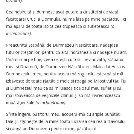
năciune)
.
Cea nebiruită și dumnezeiască putere a cinstitei și de viață
făcătoarei Cruci a Dom­nu­lui, nu mă lăsa pe mine pă­cătosul, ci
mă apără de toata ispita cea trupească și sufletească
(o
închinăciune)
.
Preacurată Stăpână, de Dum­ne­zeu Năs­­­­că­toare, nădejdea
tuturor crești­ni­lor, pen­tru că altă îndrăzneală și nă­dejde nu am,
fără numai pe tine, ceea ce ești cu totul nevinovată, Stă­pâna
mea și Doam­nă, de Dumne­zeu Născătoare, Mai­ca lui Hristos
Dum­nezeului meu, pentru aceea mă rog: mi­luiește-mă și mă
izbăvește de toate rău­tățile mele și roagă pe Milostivul tău Fiu
și Dum­nezeul meu ca să mi­luiască tică­losul meu suflet și să
mă izbăvească de veșnicele chinuri și să mă învredni­cească
împărăției Sale
(o închinăciune)
.
Sfinte îngere, păzitorul meu, aco­peră-mă cu aripile bunătății
tale și iz­gonește de la mine toată lucrarea cea rea a diavolului
și roagă pe Dum­nezeu pentru mine, păcătosul.