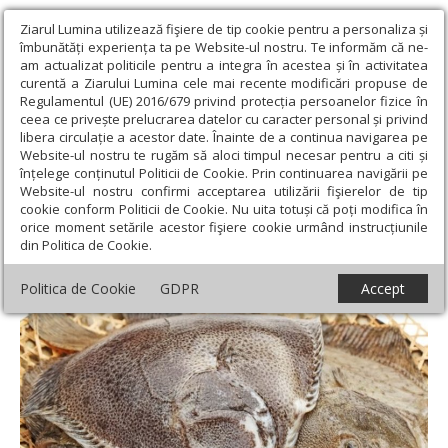
Ziarul Lumina utilizează fişiere de tip cookie pentru a personaliza și
îmbunătăți experiența ta pe Website-ul nostru. Te informăm că ne-
am actualizat politicile pentru a integra în acestea și în activitatea
curentă a Ziarului Lumina cele mai recente modificări propuse de
Regulamentul (UE) 2016/679 privind protecția persoanelor fizice în
ceea ce privește prelucrarea datelor cu caracter personal și privind
libera circulație a acestor date. Înainte de a continua navigarea pe
Website-ul nostru te rugăm să aloci timpul necesar pentru a citi și
Ziarul Lumina
›
Societate
›
Actualitate socială
›
A fost majorată
înțelege conținutul Politicii de Cookie. Prin continuarea navigării pe
cota de pescuit la calcan pentru România în 2020
Website-ul nostru confirmi acceptarea utilizării fişierelor de tip
cookie conform Politicii de Cookie. Nu uita totuși că poți modifica în
A fost majorată cota de pescuit la calcan
orice moment setările acestor fişiere cookie urmând instrucțiunile
din Politica de Cookie.
pentru România în 2020
Politica de Cookie
GDPR
Accept