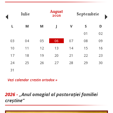
‹
›
August
Iulie
Septembrie
O
2026
L
M
M
J
V
S
D
01
02
03
04
05
06
07
08
09
10
11
12
13
14
15
16
17
18
19
20
21
22
23
24
25
26
27
28
29
30
31
Vezi calendar crestin ortodox »
2026 -
„Anul omagial al pastorației familiei
creștine”