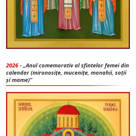
2026 -
„Anul comemorativ al sfintelor femei din
calendar (mironosițe, mu­cenițe, monahii, soții
și mame)”