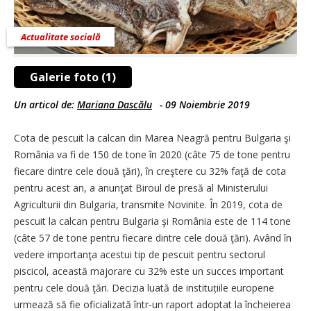
Actualitate socială
Galerie foto (1)
Un articol de:
Mariana Dascălu
-
09 Noiembrie 2019
Cota de pescuit la calcan din Marea Neagră pentru Bulgaria şi
România va fi de 150 de tone în 2020 (câte 75 de tone pentru
fiecare dintre cele două ţări), în creştere cu 32% faţă de cota
pentru acest an, a anunţat Biroul de presă al Ministerului
Agriculturii din Bulgaria, transmite Novinite. În 2019, cota de
pescuit la calcan pentru Bulgaria şi România este de 114 tone
(câte 57 de tone pentru fiecare dintre cele două ţări). Având în
vedere importanţa acestui tip de pescuit pentru sectorul
piscicol, această majorare cu 32% este un succes important
pentru cele două ţări. Decizia luată de instituțiile europene
urmează să fie oficializată într-un raport adoptat la încheierea