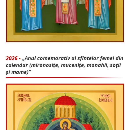
2026 -
„Anul comemorativ al sfintelor femei din
calendar (mironosițe, mu­cenițe, monahii, soții
și mame)”