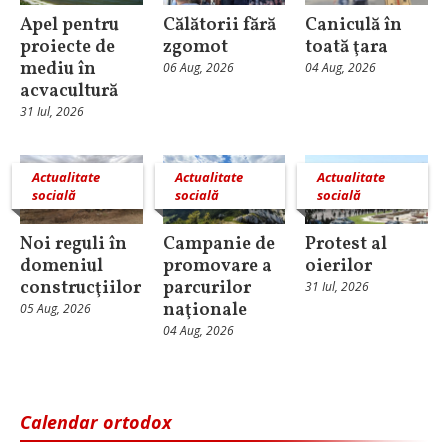
Apel pentru
Călătorii fără
Caniculă în
proiecte de
zgomot
toată ţara
mediu în
06 Aug, 2026
04 Aug, 2026
acvacultură
31 Iul, 2026
Actualitate
Actualitate
Actualitate
socială
socială
socială
Noi reguli în
Campanie de
Protest al
domeniul
promovare a
oierilor
construcţiilor
parcurilor
31 Iul, 2026
naţionale
05 Aug, 2026
04 Aug, 2026
Calendar ortodox