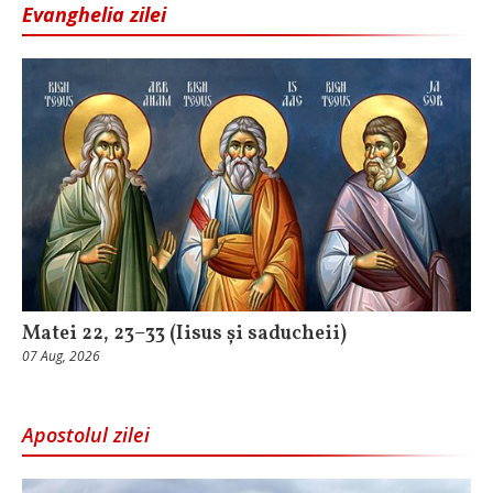
Evanghelia zilei
Matei 22, 23–33 (Iisus și saducheii)
07 Aug, 2026
Apostolul zilei