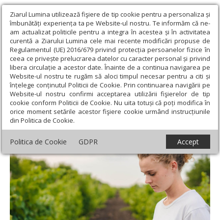
Ziarul Lumina utilizează fişiere de tip cookie pentru a personaliza și
îmbunătăți experiența ta pe Website-ul nostru. Te informăm că ne-
am actualizat politicile pentru a integra în acestea și în activitatea
curentă a Ziarului Lumina cele mai recente modificări propuse de
Regulamentul (UE) 2016/679 privind protecția persoanelor fizice în
ceea ce privește prelucrarea datelor cu caracter personal și privind
libera circulație a acestor date. Înainte de a continua navigarea pe
Website-ul nostru te rugăm să aloci timpul necesar pentru a citi și
Ziarul Lumina
›
Societate
›
Actualitate socială
›
Agricultura
înțelege conținutul Politicii de Cookie. Prin continuarea navigării pe
ecologică, promovată în rândul tinerilor
Website-ul nostru confirmi acceptarea utilizării fişierelor de tip
cookie conform Politicii de Cookie. Nu uita totuși că poți modifica în
Agricultura ecologică, promovată în rândul
orice moment setările acestor fişiere cookie urmând instrucțiunile
din Politica de Cookie.
tinerilor
Politica de Cookie
GDPR
Accept