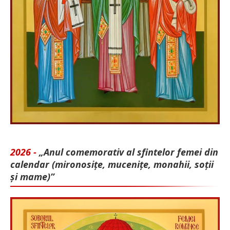
2026 -
„Anul comemorativ al sfintelor femei din
calendar (mironosițe, mu­cenițe, monahii, soții
și mame)”