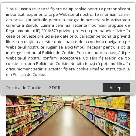
Ziarul Lumina utilizează fişiere de tip cookie pentru a personaliza și
îmbunătăți experiența ta pe Website-ul nostru. Te informăm că ne-
am actualizat politicile pentru a integra în acestea și în activitatea
curentă a Ziarului Lumina cele mai recente modificări propuse de
Regulamentul (UE) 2016/679 privind protecția persoanelor fizice în
ceea ce privește prelucrarea datelor cu caracter personal și privind
libera circulație a acestor date. Înainte de a continua navigarea pe
Website-ul nostru te rugăm să aloci timpul necesar pentru a citi și
Ziarul Lumina
›
Societate
›
Actualitate socială
›
Amenzi drastice
înțelege conținutul Politicii de Cookie. Prin continuarea navigării pe
pentru produsele cu dublu standard
Website-ul nostru confirmi acceptarea utilizării fişierelor de tip
cookie conform Politicii de Cookie. Nu uita totuși că poți modifica în
Amenzi drastice pentru produsele cu
orice moment setările acestor fişiere cookie urmând instrucțiunile
din Politica de Cookie.
dublu standard
Politica de Cookie
GDPR
Accept