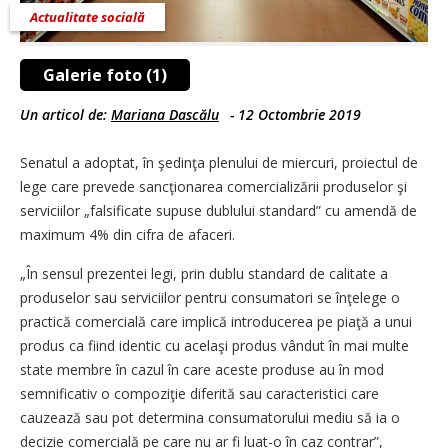
Actualitate socială
Galerie foto (1)
Un articol de:
Mariana Dascălu
-
12 Octombrie 2019
Senatul a adoptat, în şedinţa plenului de miercuri, proiectul de
lege care prevede sancţionarea comercializării produselor şi
serviciilor „falsificate supuse dublului standard” cu amendă de
maximum 4% din cifra de afaceri.
„În sensul prezentei legi, prin dublu standard de calitate a
produselor sau serviciilor pentru consumatori se înţelege o
practică comercială care implică introducerea pe piaţă a unui
produs ca fiind identic cu acelaşi produs vândut în mai multe
state membre în cazul în care aceste produse au în mod
semnificativ o compoziţie diferită sau caracteristici care
cauzează sau pot determina consumatorului mediu să ia o
decizie comercială pe care nu ar fi luat-o în caz contrar”,