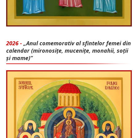
2026 -
„Anul comemorativ al sfintelor femei din
calendar (mironosițe, mu­cenițe, monahii, soții
și mame)”