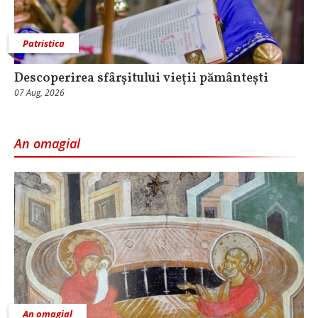
Patristica
Descoperirea sfârșitului vieții pământești
07 Aug, 2026
An omagial
An omagial