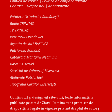
Politica de cookie
|
Politica de confidențialitate
|
Contact
|
Despre noi
|
Abonamente
|
Fototeca Ortodoxiei Românești
Radio TRINITAS
TV TRINITAS
Vestitorul Ortodoxiei
Agenţia de ştiri BASILICA
Patriarhia Română
Catedrala Mântuirii Neamului
BASILICA Travel
Serviciul de Colportaj Bisericesc
Atelierele Patriarhiei
Tipografia Cărţilor Bisericeşti
Conținutul și design-ul site-ului, toate informaţiile
publicate pe site de Ziarul Lumina sunt protejate de
dispoziţiile legale în vigoare privind dreptul de autor şi