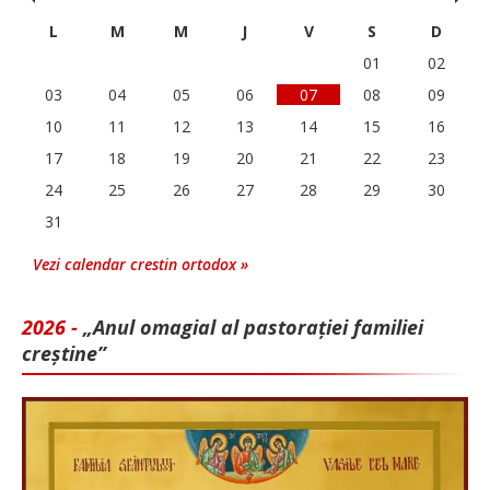
L
M
M
J
V
S
D
01
02
03
04
05
06
07
08
09
10
11
12
13
14
15
16
17
18
19
20
21
22
23
24
25
26
27
28
29
30
31
Vezi calendar crestin ortodox »
2026 -
„Anul omagial al pastorației familiei
creștine”