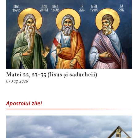
Matei 22, 23–33 (Iisus și saducheii)
07 Aug, 2026
Apostolul zilei