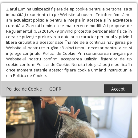
Ziarul Lumina utilizează fişiere de tip cookie pentru a personaliza și
îmbunătăți experiența ta pe Website-ul nostru. Te informăm că ne-
am actualizat politicile pentru a integra în acestea și în activitatea
curentă a Ziarului Lumina cele mai recente modificări propuse de
Regulamentul (UE) 2016/679 privind protecția persoanelor fizice în
ceea ce privește prelucrarea datelor cu caracter personal și privind
libera circulație a acestor date. Înainte de a continua navigarea pe
Website-ul nostru te rugăm să aloci timpul necesar pentru a citi și
Ziarul Lumina
›
Societate
›
Actualitate socială
›
Cele mai mari
înțelege conținutul Politicii de Cookie. Prin continuarea navigării pe
scumpiri: margarina, igiena și cosmetica
Website-ul nostru confirmi acceptarea utilizării fişierelor de tip
cookie conform Politicii de Cookie. Nu uita totuși că poți modifica în
Cele mai mari scumpiri: margarina, igiena
orice moment setările acestor fişiere cookie urmând instrucțiunile
din Politica de Cookie.
și cosmetica
Politica de Cookie
GDPR
Accept