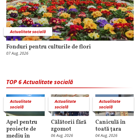
Actualitate socială
Fonduri pentru culturile de flori
07 Aug, 2026
TOP 6 Actualitate socială
Actualitate
Actualitate
Actualitate
socială
socială
socială
Apel pentru
Călătorii fără
Caniculă în
proiecte de
zgomot
toată ţara
mediu în
06 Aug, 2026
04 Aug, 2026