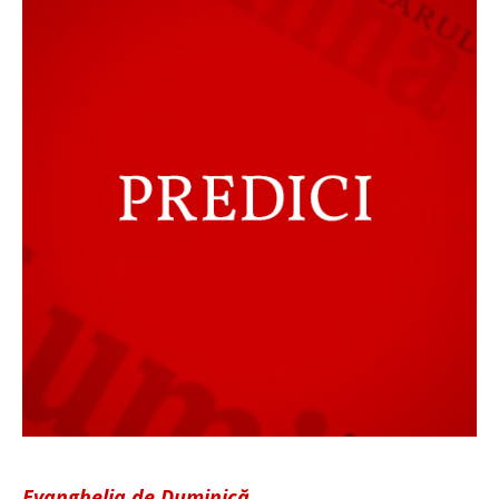
Evanghelia de Duminică