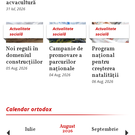
acvacultură
31 Iul, 2026
Actualitate
Actualitate
Actualitate
socială
socială
socială
Noi reguli în
Campanie de
Program
domeniul
promovare a
naţional
construcţiilor
parcurilor
pentru
naţionale
creşterea
05 Aug, 2026
natalităţii
04 Aug, 2026
06 Aug, 2026
Calendar ortodox
‹
›
August
Iulie
Septembrie
O
2026