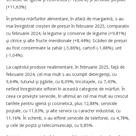
(+11,63%).
În privința mărfurilor alimentare, în afară de margarină, s-au
mai înregistrat creșteri de prețuri în februarie 2025, comparativ
cu februarie 2024, la legume şi conserve de legume (+9,81%)
şi citrice şi alte fructe meridionale (+8,44%). Scăderi de prețuri
au fost consemnate la zahăr (-5,86%), cartofi (-1,88%), unt
(-1,04%).
La capitolul produse nealimentare, în februarie 2025, faţă de
februarie 2024, cel mai mult s-au scumpit detergenţii, cu
9,64%, tutunul şi ţigările, cu 8,09%, tricotajele, cu 7,43%,
nefiind înregistrate ieftiniri în această categorie de mărfuri. În
ceea ce priveşte serviciile, în ultimul an cel mai mult au crescut
tarifele pentru igienă şi cosmetică, plus 12,88%, serviciile
poştale, cu 11,63%, şi alte servicii cu caracter industrial, cu
11,16%. În schimb, s-au ieftinit serviciile de telefonie, cu 4,78%,
şi cele de poştă şi telecomunicaţii, cu 0,85%.