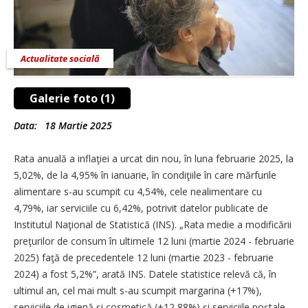
Actualitate socială
Galerie foto (1)
Data:
18 Martie 2025
Rata anuală a inflaţiei a urcat din nou, în luna februarie 2025, la
5,02%, de la 4,95% în ianuarie, în condiţiile în care mărfurile
alimentare s-au scumpit cu 4,54%, cele nealimentare cu
4,79%, iar serviciile cu 6,42%, potrivit datelor publicate de
Institutul Naţional de Statistică (INS). „Rata medie a modificării
preţurilor de consum în ultimele 12 luni (martie 2024 - februarie
2025) faţă de precedentele 12 luni (martie 2023 - februarie
2024) a fost 5,2%”, arată INS. Datele statistice relevă că, în
ultimul an, cel mai mult s-au scumpit margarina (+17%),
serviciile de igienă şi cosmetică (+12,88%) şi serviciile poştale