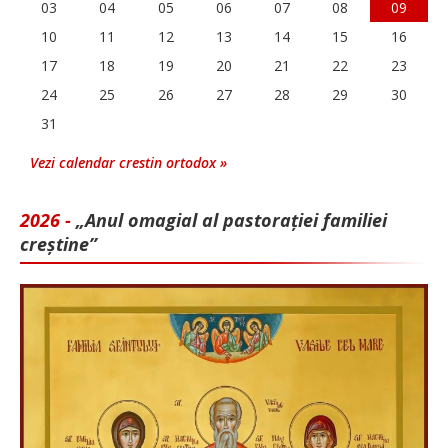
03
04
05
06
07
08
09
10
11
12
13
14
15
16
17
18
19
20
21
22
23
24
25
26
27
28
29
30
31
Vezi calendar crestin ortodox »
2026 -
„Anul omagial al pastorației familiei
creștine”