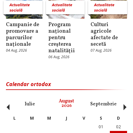
Actualitate
Actualitate
Actualitate
socială
socială
socială
Campanie de
Program
Culturi
promovare a
naţional
agricole
parcurilor
pentru
afectate de
naţionale
creşterea
secetă
natalităţii
04 Aug, 2026
07 Aug, 2026
06 Aug, 2026
Calendar ortodox
‹
›
August
Iulie
Septembrie
O
2026
L
M
M
J
V
S
D
01
02