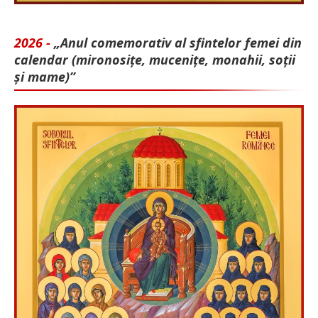
2026 -
„Anul comemorativ al sfintelor femei din
calendar (mironosițe, mu­cenițe, monahii, soții
și mame)”