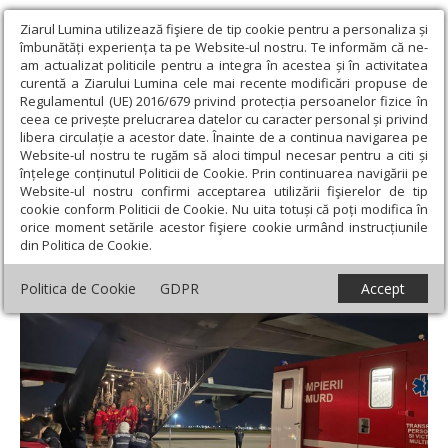
Ziarul Lumina utilizează fişiere de tip cookie pentru a personaliza și
îmbunătăți experiența ta pe Website-ul nostru. Te informăm că ne-
am actualizat politicile pentru a integra în acestea și în activitatea
curentă a Ziarului Lumina cele mai recente modificări propuse de
Regulamentul (UE) 2016/679 privind protecția persoanelor fizice în
ceea ce privește prelucrarea datelor cu caracter personal și privind
libera circulație a acestor date. Înainte de a continua navigarea pe
Website-ul nostru te rugăm să aloci timpul necesar pentru a citi și
Ziarul Lumina
›
Societate
›
Actualitate socială
›
Cetățeni români
înțelege conținutul Politicii de Cookie. Prin continuarea navigării pe
evacuați din Gaza
Website-ul nostru confirmi acceptarea utilizării fişierelor de tip
cookie conform Politicii de Cookie. Nu uita totuși că poți modifica în
Cetățeni români evacuați din Gaza
orice moment setările acestor fişiere cookie urmând instrucțiunile
din Politica de Cookie.
Politica de Cookie
GDPR
Accept