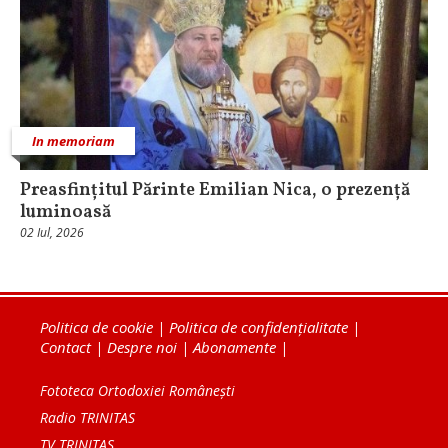
In memoriam
Preasfințitul Părinte Emilian Nica, o prezență
luminoasă
02 Iul, 2026
Politica de cookie
|
Politica de confidențialitate
|
Contact
|
Despre noi
|
Abonamente
|
Fototeca Ortodoxiei Românești
Radio TRINITAS
TV TRINITAS