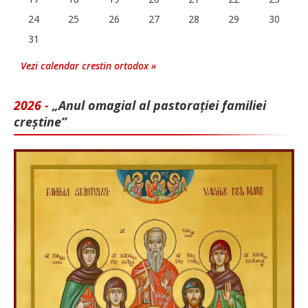
24
25
26
27
28
29
30
31
Vezi calendar crestin ortodox »
2026 -
„Anul omagial al pastorației familiei
creștine”