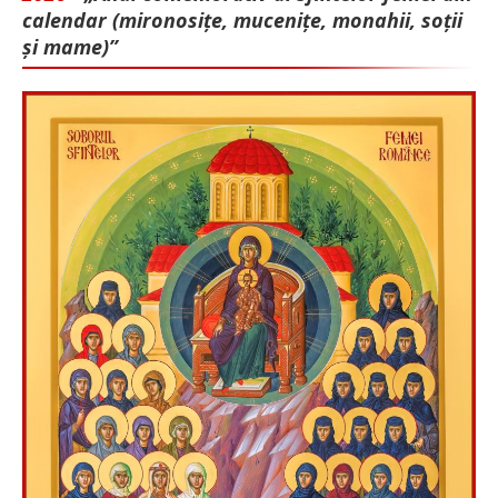
calendar (mironosițe, mu­cenițe, monahii, soții
și mame)”