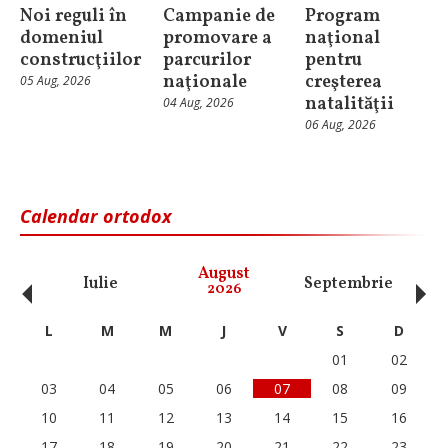
Noi reguli în
Campanie de
Program
domeniul
promovare a
naţional
construcţiilor
parcurilor
pentru
naţionale
creşterea
05 Aug, 2026
natalităţii
04 Aug, 2026
06 Aug, 2026
Calendar ortodox
‹
›
August
Iulie
Septembrie
O
2026
L
M
M
J
V
S
D
01
02
03
04
05
06
07
08
09
10
11
12
13
14
15
16
17
18
19
20
21
22
23