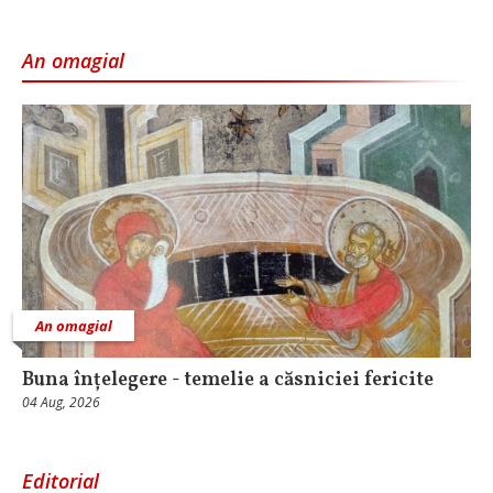
An omagial
An omagial
Buna înțelegere - temelie a căsniciei fericite
04 Aug, 2026
Editorial