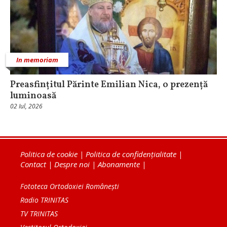
In memoriam
Preasfințitul Părinte Emilian Nica, o prezență
luminoasă
02 Iul, 2026
Politica de cookie
|
Politica de confidențialitate
|
Contact
|
Despre noi
|
Abonamente
|
Fototeca Ortodoxiei Românești
Radio TRINITAS
TV TRINITAS