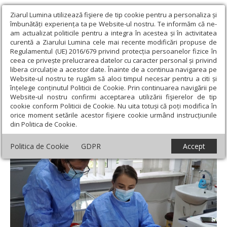
Ziarul Lumina utilizează fişiere de tip cookie pentru a personaliza și
îmbunătăți experiența ta pe Website-ul nostru. Te informăm că ne-
am actualizat politicile pentru a integra în acestea și în activitatea
curentă a Ziarului Lumina cele mai recente modificări propuse de
Regulamentul (UE) 2016/679 privind protecția persoanelor fizice în
ceea ce privește prelucrarea datelor cu caracter personal și privind
libera circulație a acestor date. Înainte de a continua navigarea pe
Website-ul nostru te rugăm să aloci timpul necesar pentru a citi și
Ziarul Lumina
›
Societate
›
Actualitate socială
›
Constanța:
înțelege conținutul Politicii de Cookie. Prin continuarea navigării pe
deficit de medici de familie
Website-ul nostru confirmi acceptarea utilizării fişierelor de tip
cookie conform Politicii de Cookie. Nu uita totuși că poți modifica în
Constanța: deficit de medici de familie
orice moment setările acestor fişiere cookie urmând instrucțiunile
din Politica de Cookie.
Politica de Cookie
GDPR
Accept