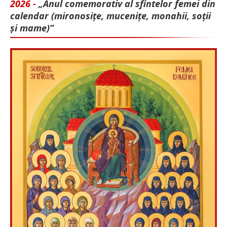
2026 -
„Anul comemorativ al sfintelor femei din
calendar (mironosițe, mu­cenițe, monahii, soții
și mame)”