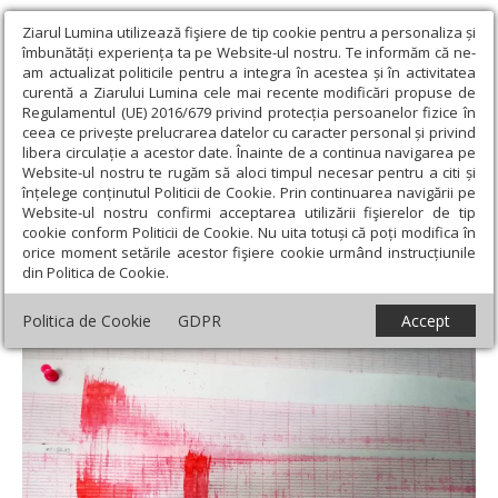
Ziarul Lumina utilizează fişiere de tip cookie pentru a personaliza și
îmbunătăți experiența ta pe Website-ul nostru. Te informăm că ne-
am actualizat politicile pentru a integra în acestea și în activitatea
curentă a Ziarului Lumina cele mai recente modificări propuse de
Regulamentul (UE) 2016/679 privind protecția persoanelor fizice în
ceea ce privește prelucrarea datelor cu caracter personal și privind
libera circulație a acestor date. Înainte de a continua navigarea pe
Website-ul nostru te rugăm să aloci timpul necesar pentru a citi și
Ziarul Lumina
›
Societate
›
Actualitate socială
›
Două cutremure
înțelege conținutul Politicii de Cookie. Prin continuarea navigării pe
de peste 4 pe Richter în Banat
Website-ul nostru confirmi acceptarea utilizării fişierelor de tip
cookie conform Politicii de Cookie. Nu uita totuși că poți modifica în
Două cutremure de peste 4 pe Richter în
orice moment setările acestor fişiere cookie urmând instrucțiunile
din Politica de Cookie.
Banat
Politica de Cookie
GDPR
Accept