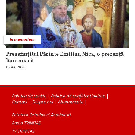
In memoriam
Preasfințitul Părinte Emilian Nica, o prezență
luminoasă
02 Iul, 2026
Politica de cookie
|
Politica de confidențialitate
|
Contact
|
Despre noi
|
Abonamente
|
Fototeca Ortodoxiei Românești
Radio TRINITAS
TV TRINITAS