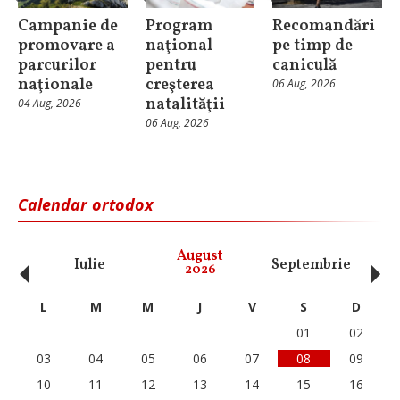
Campanie de
Program
Recomandări
promovare a
naţional
pe timp de
parcurilor
pentru
caniculă
naţionale
creşterea
06 Aug, 2026
natalităţii
04 Aug, 2026
06 Aug, 2026
Calendar ortodox
‹
›
August
Iulie
Septembrie
O
2026
L
M
M
J
V
S
D
01
02
03
04
05
06
07
08
09
10
11
12
13
14
15
16