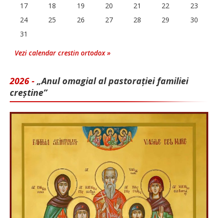
17
18
19
20
21
22
23
24
25
26
27
28
29
30
31
Vezi calendar crestin ortodox »
2026 -
„Anul omagial al pastorației familiei
creștine”