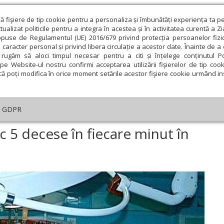
ză fişiere de tip cookie pentru a personaliza și îmbunătăți experiența ta p
alizat politicile pentru a integra în acestea și în activitatea curentă a Z
opuse de Regulamentul (UE) 2016/679 privind protecția persoanelor fizi
 caracter personal și privind libera circulație a acestor date. Înainte de 
eologie și spiritualitate
Educaţie și Cultură
Societate
rugăm să aloci timpul necesar pentru a citi și înțelege conținutul Pol
pe Website-ul nostru confirmi acceptarea utilizării fişierelor de tip cook
că poți modifica în orice moment setările acestor fişiere cookie urmând ins
te
Analiză
Reportaj
Psihologie
Religie și știi
GDPR
Erorile medicale produc ­5 decese în fiecare minut în lume
 ­5 decese în fiecare minut în
ie
Februarie
Martie
Aprilie
Mai
Iunie