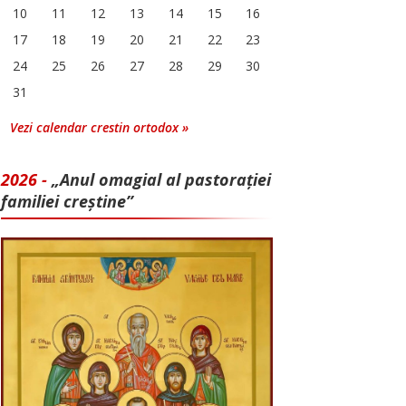
10
11
12
13
14
15
16
17
18
19
20
21
22
23
24
25
26
27
28
29
30
31
Vezi calendar crestin ortodox »
2026 -
„Anul omagial al pastorației
familiei creștine”