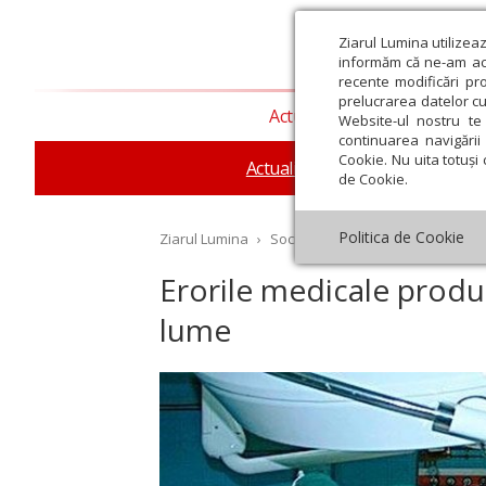
Ziarul Lumina utilizea
informăm că ne-am actu
recente modificări pr
prelucrarea datelor cu
Actualitate religioasă
T
Website-ul nostru te 
continuarea navigării 
Cookie. Nu uita totuși 
Actualitate socială
Sănăta
de Cookie.
Politica de Cookie
Ziarul Lumina
›
Societate
›
Actualitate socială
›
Erorile medicale produc
lume
st
Septembrie
Octombrie
Noiembrie
Decembrie
Ianuar