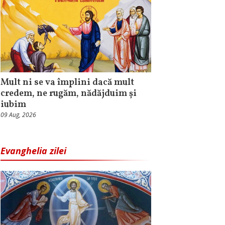
Mult ni se va împlini dacă mult
credem, ne rugăm, nădăjduim și
iubim
09 Aug, 2026
Evanghelia zilei