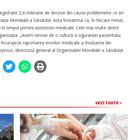
 înregistrate 2,6 milioane de decese din cauza problemelor ce țin
zația Mondială a Sănătății. Asta înseamnă că, în fiecare minut,
în timpul primirii asistenței medicale. Cele mai multe dintre
ganizația. „Avem nevoie de o cultură a siguranței pacientului
încurajeze raportarea erorilor medicale și învățarea din
esus, directorul general al Organizației Mondiale a Sănătății.
vezi toate ›