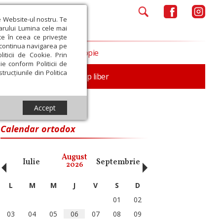
e Website-ul nostru. Te
iarului Lumina cele mai
ce în ceea ce privește
a continua navigarea pe
Opinii
Filantropie
iticii de Cookie. Prin
ie conform Politicii de
trucțiunile din Politica
nță
Familie
Timp liber
Accept
Calendar ortodox
‹
›
August
Iulie
Septembrie
Octombrie
Noiembri
2026
L
M
M
J
V
S
D
01
02
03
04
05
06
07
08
09