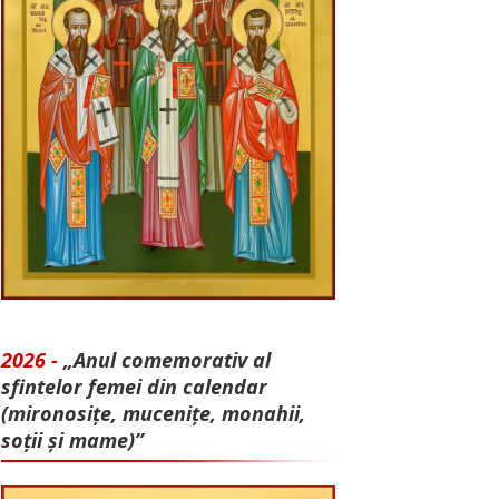
2026 -
„Anul comemorativ al
sfintelor femei din calendar
(mironosițe, mu­cenițe, monahii,
soții și mame)”