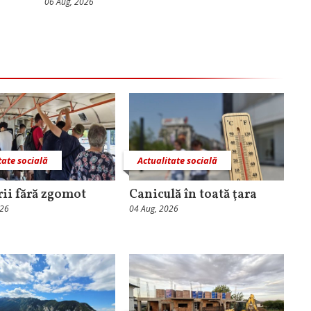
06 Aug, 2026
tate socială
Actualitate socială
rii fără zgomot
Caniculă în toată ţara
026
04 Aug, 2026