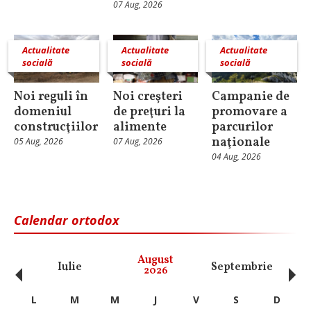
07 Aug, 2026
Actualitate
Actualitate
Actualitate
socială
socială
socială
Noi reguli în
Noi creşteri
Campanie de
domeniul
de preţuri la
promovare a
construcţiilor
alimente
parcurilor
naţionale
05 Aug, 2026
07 Aug, 2026
04 Aug, 2026
Calendar ortodox
‹
›
August
Iulie
Septembrie
O
2026
L
M
M
J
V
S
D