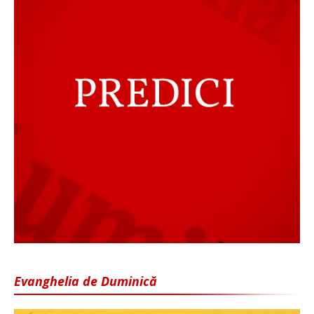
Evanghelia de Duminică