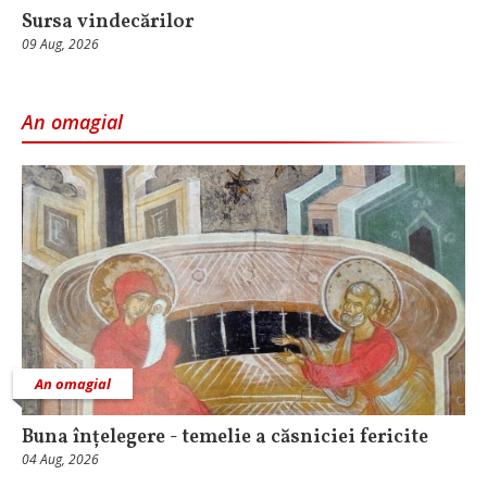
Sursa vindecărilor
09 Aug, 2026
An omagial
An omagial
Buna înțelegere - temelie a căsniciei fericite
04 Aug, 2026