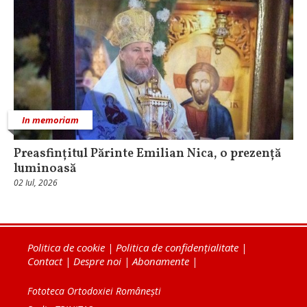
In memoriam
Preasfințitul Părinte Emilian Nica, o prezență
luminoasă
02 Iul, 2026
Politica de cookie
|
Politica de confidențialitate
|
Contact
|
Despre noi
|
Abonamente
|
Fototeca Ortodoxiei Românești