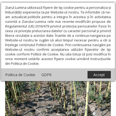
Ziarul Lumina utilizează fişiere de tip cookie pentru a personaliza și
îmbunătăți experiența ta pe Website-ul nostru. Te informăm că ne-
am actualizat politicile pentru a integra în acestea și în activitatea
curentă a Ziarului Lumina cele mai recente modificări propuse de
Regulamentul (UE) 2016/679 privind protecția persoanelor fizice în
ceea ce privește prelucrarea datelor cu caracter personal și privind
libera circulație a acestor date. Înainte de a continua navigarea pe
Website-ul nostru te rugăm să aloci timpul necesar pentru a citi și
Ziarul Lumina
›
Societate
›
Actualitate socială
›
Fenomenele
înțelege conținutul Politicii de Cookie. Prin continuarea navigării pe
extreme afectează grav sectorul agricol
Website-ul nostru confirmi acceptarea utilizării fişierelor de tip
cookie conform Politicii de Cookie. Nu uita totuși că poți modifica în
Fenomenele extreme afectează grav
orice moment setările acestor fişiere cookie urmând instrucțiunile
din Politica de Cookie.
sectorul agricol
Politica de Cookie
GDPR
Accept