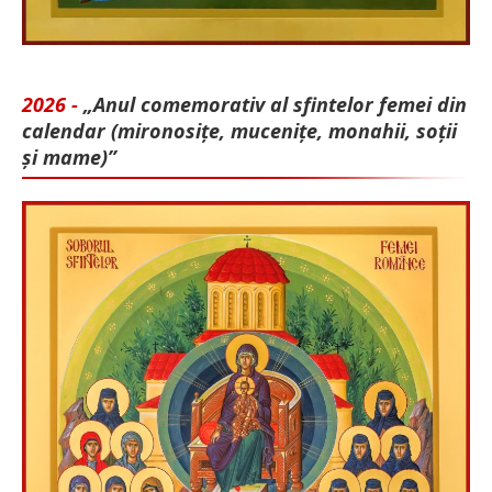
2026 -
„Anul comemorativ al sfintelor femei din
calendar (mironosițe, mu­cenițe, monahii, soții
și mame)”