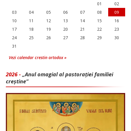
01
02
03
04
05
06
07
08
09
10
11
12
13
14
15
16
17
18
19
20
21
22
23
24
25
26
27
28
29
30
31
Vezi calendar crestin ortodox »
2026 -
„Anul omagial al pastorației familiei
creștine”