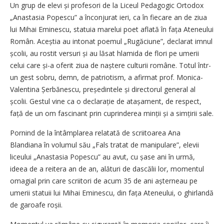
Un grup de elevi și profesori de la Liceul Pedagogic Ortodox
„Anastasia Popescu” a înconjurat ieri, ca în fiecare an de ziua
lui Mihai Eminescu, statuia marelui poet aflată în fața Ateneului
Român. Aceștia au intonat poemul „Rugăciune”, declarat imnul
școlii, au rostit versuri și au lăsat hlamida de flori pe umerii
celui care și-a oferit ziua de naștere culturii române. Totul într-
un gest sobru, demn, de patriotism, a afirmat prof. Monica-
Valentina Șerbănescu, președintele și directorul general al
școlii. Gestul vine ca o declarație de atașa­ment, de respect,
față de un om fascinant prin cuprinderea minții și a simțirii sale.
Pornind de la întâmplarea relatată de scriitoarea Ana
Blandiana în volumul său „Fals tratat de manipulare”, elevii
liceului „Anastasia Popescu” au avut, cu șase ani în urmă,
ideea de a reitera an de an, alături de dascălii lor, momentul
omagial prin care scriitori de acum 35 de ani așterneau pe
umerii statuii lui Mihai Eminescu, din fața Ateneului, o ghirlandă
de garoafe roșii.