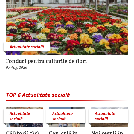
Actualitate socială
Fonduri pentru culturile de flori
07 Aug, 2026
TOP 6 Actualitate socială
Actualitate
Actualitate
Actualitate
socială
socială
socială
Călătorii fără
Caniculă în
Noi reguli în