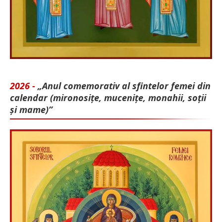
2026 -
„Anul comemorativ al sfintelor femei din
calendar (mironosițe, mu­cenițe, monahii, soții
și mame)”