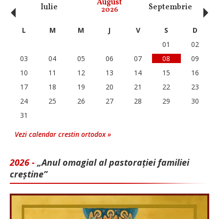
‹
›
August
Iulie
Septembrie
O
2026
L
M
M
J
V
S
D
01
02
03
04
05
06
07
08
09
10
11
12
13
14
15
16
17
18
19
20
21
22
23
24
25
26
27
28
29
30
31
Vezi calendar crestin ortodox »
2026 -
„Anul omagial al pastorației familiei
creștine”