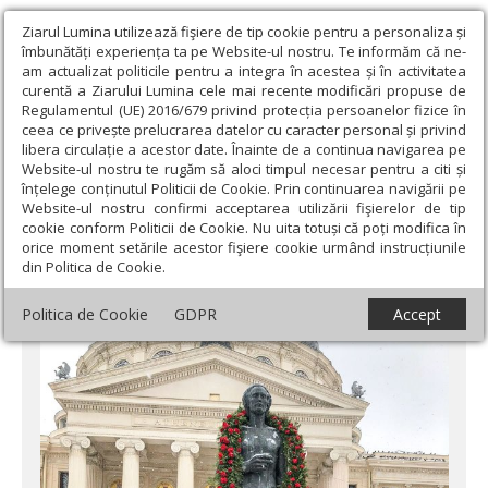
Ziarul Lumina utilizează fişiere de tip cookie pentru a personaliza și
îmbunătăți experiența ta pe Website-ul nostru. Te informăm că ne-
am actualizat politicile pentru a integra în acestea și în activitatea
curentă a Ziarului Lumina cele mai recente modificări propuse de
Regulamentul (UE) 2016/679 privind protecția persoanelor fizice în
ceea ce privește prelucrarea datelor cu caracter personal și privind
libera circulație a acestor date. Înainte de a continua navigarea pe
Website-ul nostru te rugăm să aloci timpul necesar pentru a citi și
Ziarul Lumina
›
Societate
›
Actualitate socială
›
Hlamidă de flori
înțelege conținutul Politicii de Cookie. Prin continuarea navigării pe
pe umerii statuii lui Eminescu
Website-ul nostru confirmi acceptarea utilizării fişierelor de tip
cookie conform Politicii de Cookie. Nu uita totuși că poți modifica în
Hlamidă de flori pe umerii statuii lui
orice moment setările acestor fişiere cookie urmând instrucțiunile
din Politica de Cookie.
Eminescu
Politica de Cookie
GDPR
Accept