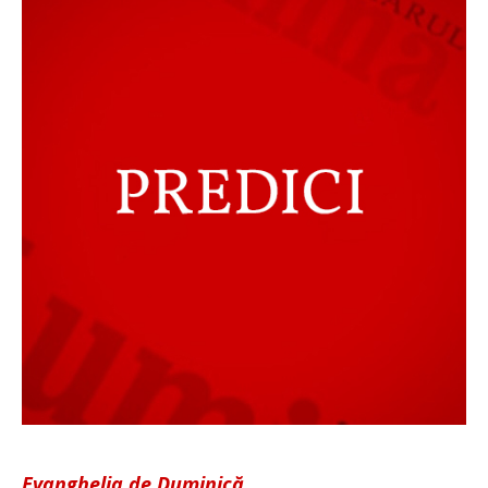
Evanghelia de Duminică