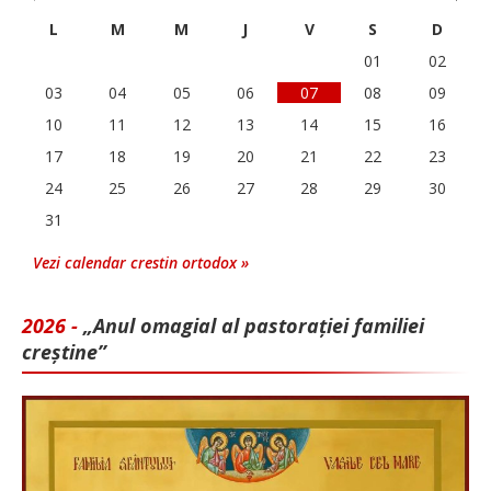
L
M
M
J
V
S
D
01
02
03
04
05
06
07
08
09
10
11
12
13
14
15
16
17
18
19
20
21
22
23
24
25
26
27
28
29
30
31
Vezi calendar crestin ortodox »
2026 -
„Anul omagial al pastorației familiei
creștine”