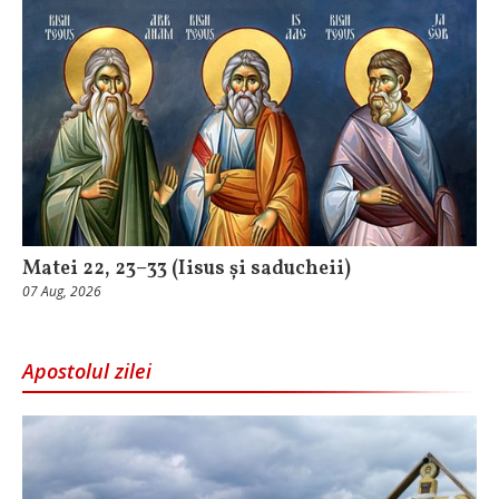
Matei 22, 23–33 (Iisus și saducheii)
07 Aug, 2026
Apostolul zilei