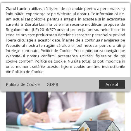
Ziarul Lumina utilizează fişiere de tip cookie pentru a personaliza și
îmbunătăți experiența ta pe Website-ul nostru. Te informăm că ne-
am actualizat politicile pentru a integra în acestea și în activitatea
curentă a Ziarului Lumina cele mai recente modificări propuse de
Regulamentul (UE) 2016/679 privind protecția persoanelor fizice în
ceea ce privește prelucrarea datelor cu caracter personal și privind
libera circulație a acestor date. Înainte de a continua navigarea pe
Website-ul nostru te rugăm să aloci timpul necesar pentru a citi și
Ziarul Lumina
›
Societate
›
Actualitate socială
›
Linie telefonică
înțelege conținutul Politicii de Cookie. Prin continuarea navigării pe
specială pentru cumpărătorii de locuinţe
Website-ul nostru confirmi acceptarea utilizării fişierelor de tip
cookie conform Politicii de Cookie. Nu uita totuși că poți modifica în
Linie telefonică specială pentru
orice moment setările acestor fişiere cookie urmând instrucțiunile
din Politica de Cookie.
cumpărătorii de locuinţe
Politica de Cookie
GDPR
Accept