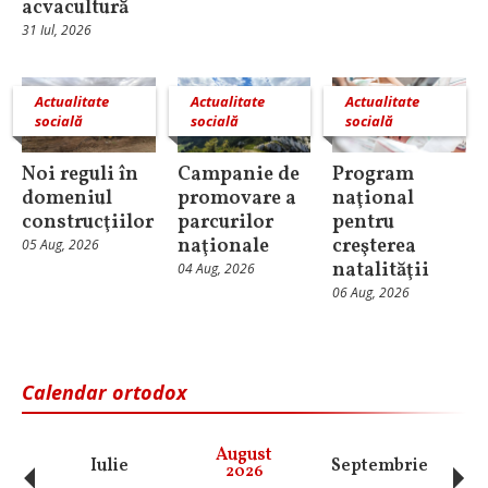
acvacultură
31 Iul, 2026
Actualitate
Actualitate
Actualitate
socială
socială
socială
Noi reguli în
Campanie de
Program
domeniul
promovare a
naţional
construcţiilor
parcurilor
pentru
naţionale
creşterea
05 Aug, 2026
natalităţii
04 Aug, 2026
06 Aug, 2026
Calendar ortodox
‹
›
August
Iulie
Septembrie
O
2026