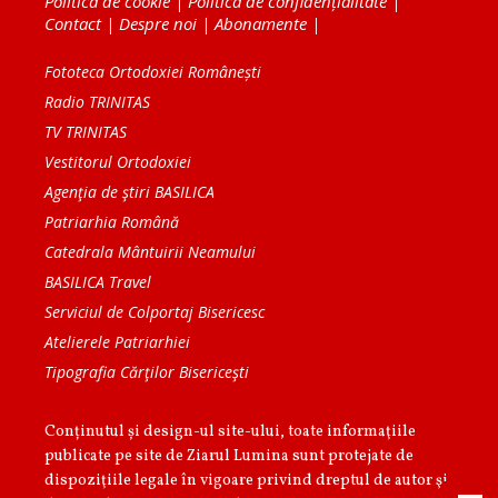
Politica de cookie
|
Politica de confidențialitate
|
Contact
|
Despre noi
|
Abonamente
|
Fototeca Ortodoxiei Românești
Radio TRINITAS
TV TRINITAS
Vestitorul Ortodoxiei
Agenţia de ştiri BASILICA
Patriarhia Română
Catedrala Mântuirii Neamului
BASILICA Travel
Serviciul de Colportaj Bisericesc
Atelierele Patriarhiei
Tipografia Cărţilor Bisericeşti
Conținutul și design-ul site-ului, toate informaţiile
publicate pe site de Ziarul Lumina sunt protejate de
dispoziţiile legale în vigoare privind dreptul de autor şi