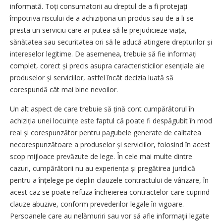
informată. Toți consumatorii au dreptul de a fi protejați
împotriva riscului de a achiziționa un produs sau de a li se
presta un serviciu care ar putea să le prejudicieze viața,
sănătatea sau securitatea ori să le aducă atingere drepturilor și
intereselor legitime. De asemenea, trebuie să fie infor­mați
complet, corect și precis asupra caracteristicilor esențiale ale
produselor și serviciilor, astfel încât decizia luată să
corespundă cât mai bine nevoilor.
Un alt aspect de care trebuie să țină cont cumpărătorul în
achiziția unei locuințe este faptul că poate fi despăgubit în mod
real și corespunzător pentru pagubele generate de calitatea
necorespunzătoare a produselor și serviciilor, folosind în acest
scop mijloace prevăzute de lege. În cele mai multe dintre
cazuri, cumpărătorii nu au experiența și pregătirea juridică
pentru a înțelege pe deplin clauzele contractului de vânzare, în
acest caz se poate refuza încheierea contractelor care cuprind
clauze abuzive, conform prevederilor legale în vigoare.
Persoanele care au nelămuriri sau vor să afle informaţii legate