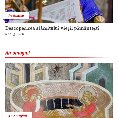
Patristica
Descoperirea sfârșitului vieții pământești
07 Aug, 2026
An omagial
An omagial