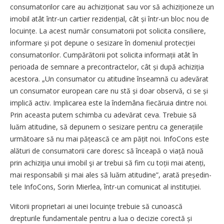
consumatorilor care au achi­ziționat sau vor să achizițio­neze un
imobil atât într-un cartier rezidențial, cât și într-un bloc nou de
locuințe. La acest număr consumatorii pot solicita consiliere,
informare și pot depune o sesizare în domeniul protecției
consumatorilor. Cumpărătorii pot solicita informații atât în
perioada de semnare a precontractelor, cât și după achiziția
acestora. „Un consumator cu atitudine înseamnă cu adevărat
un consumator european care nu stă și doar observă, ci se și
implică activ. Implicarea este la îndemâna fiecăruia dintre noi.
Prin aceasta putem schimba cu adevărat ceva. Trebuie să
luăm atitudine, să depunem o sesizare pentru ca ge­nerațiile
următoare să nu mai pățească ce am pățit noi. InfoCons este
alături de consumatorii care doresc să înceapă o viață nouă
prin achiziţia unui imo­bil şi ar trebui să fim cu toții mai atenți,
mai responsabili și mai ales să luăm atitudine”, arată preșe­din­
tele InfoCons, Sorin Mierlea, într-un comunicat al instituției.
Viitorii proprietari ai unei locuințe trebuie să cunoască
drepturile fundamentale pentru a lua o decizie corectă și