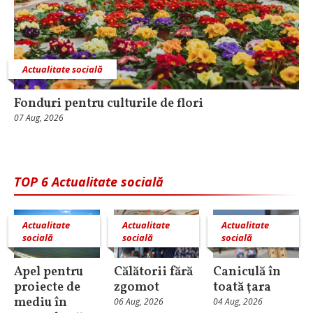
Actualitate socială
Fonduri pentru culturile de flori
07 Aug, 2026
TOP 6 Actualitate socială
Actualitate
Actualitate
Actualitate
socială
socială
socială
Apel pentru
Călătorii fără
Caniculă în
proiecte de
zgomot
toată ţara
mediu în
06 Aug, 2026
04 Aug, 2026