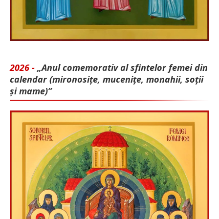
2026 -
„Anul comemorativ al sfintelor femei din
calendar (mironosițe, mu­cenițe, monahii, soții
și mame)”