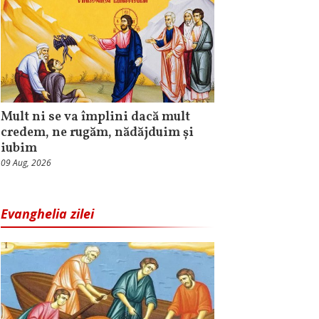
Mult ni se va împlini dacă mult
credem, ne rugăm, nădăjduim și
iubim
09 Aug, 2026
Evanghelia zilei