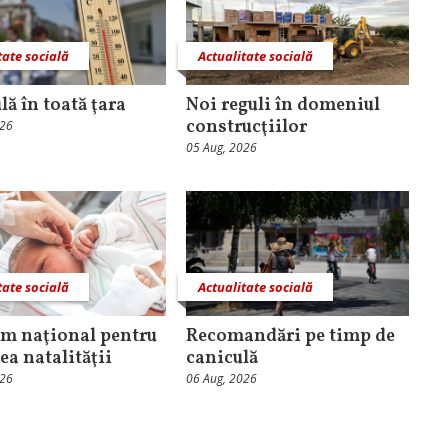
tate socială
Actualitate socială
lă în toată ţara
Noi reguli în domeniul
construcţiilor
026
05 Aug, 2026
tate socială
Actualitate socială
m naţional pentru
Recomandări pe timp de
ea natalităţii
caniculă
026
06 Aug, 2026