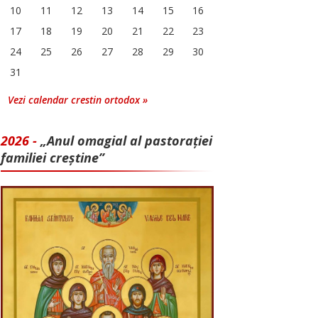
10
11
12
13
14
15
16
17
18
19
20
21
22
23
24
25
26
27
28
29
30
31
Vezi calendar crestin ortodox »
2026 -
„Anul omagial al pastorației
familiei creștine”