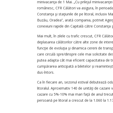
minivacanţa de 1 Mai. „Cu prilejul minivacanţei 
românesc, CFR Călători va asigura, în perioada 
Constanţa şi staţiunile de pe litoral, inclusiv M
Buzău, Oradea”, arată compania, potrivit Agerpre
conexiuni rapide din Capitală către Constanţa şi
Mai mult, în zilele cu trafic crescut, CFR Călăt
deplasarea călătorilor către alte zone de intere
funcţie de evoluţia şi dinamica cererii de tra
care circulă spre/dinspre cele mai solicitate de
putea adapta cât mai eficient capacitatea de tr
cumpărarea anticipată a biletelor și reamintește
dus-întors.
Ca în fiecare an, sezonul estival debutează od
litoralul. Aproximativ 140 de unităţi de cazare 
cazare cu 5%-10% mai mari faţă de anul trecut
persoană pe litoral a crescut de la 1.060 la 1.1