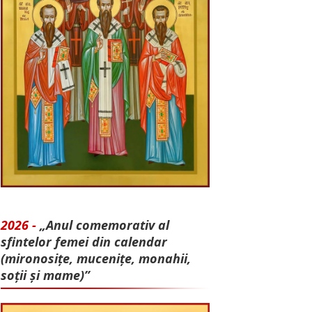
2026 -
„Anul comemorativ al
sfintelor femei din calendar
(mironosițe, mu­cenițe, monahii,
soții și mame)”