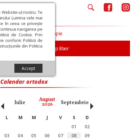
e Website-ul nostru. Te
iarului Lumina cele mai
ce în ceea ce privește
a continua navigarea pe
Opinii
Filantropie
iticii de Cookie. Prin
ie conform Politicii de
trucțiunile din Politica
nță
Familie
Timp liber
Accept
Calendar ortodox
‹
›
August
Iulie
Septembrie
Octombrie
Noiembri
2026
L
M
M
J
V
S
D
01
02
03
04
05
06
07
08
09