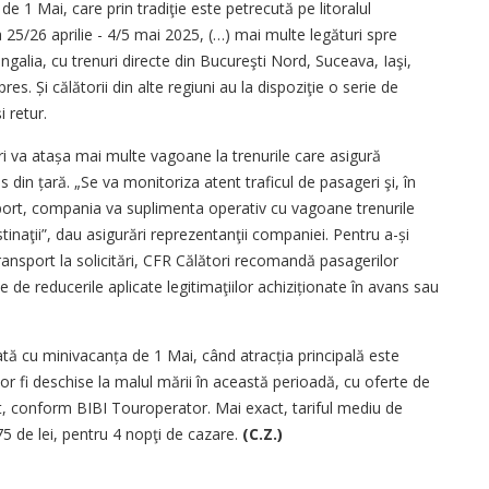
de 1 Mai, care prin tradiţie este petrecută pe litoralul
25/26 aprilie - 4/5 mai 2025, (…) mai multe legături spre
angalia, cu trenuri directe din Bucureşti Nord, Suceava, Iaşi,
s. Și călătorii din alte regiuni au la dispoziţie o serie de
 retur.
ori va atașa mai multe vagoane la trenurile care asigură
s din țară. „Se va monitoriza atent traficul de pasageri şi, în
nsport, compania va suplimenta operativ cu vagoane trenurile
stinaţii”, dau asigurări reprezentanţii companiei. Pentru a-și
ansport la solicitări, CFR Călători recomandă pasagerilor
 de reducerile aplicate legitimaţiilor achiziționate în avans sau
ată cu minivacanța de 1 Mai, când atracția principală este
vor fi deschise la malul mării în această perioadă, cu oferte de
, conform BIBI Touroperator. Mai exact, tariful mediu de
75 de lei, pentru 4 nopţi de cazare.
(C.Z.)