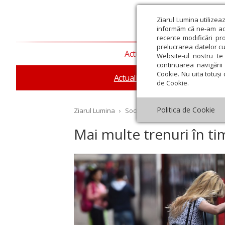
Ziarul Lumina utilizea
informăm că ne-am actu
recente modificări pr
prelucrarea datelor cu
Actualitate religioasă
T
Website-ul nostru te 
continuarea navigării 
Cookie. Nu uita totuși 
Actualitate socială
Sănăta
de Cookie.
Politica de Cookie
Ziarul Lumina
›
Societate
›
Actualitate socială
›
Mai multe trenuri în t
st
Septembrie
Octombrie
Noiembrie
Decembrie
Ianuar