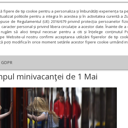
ză fişiere de tip cookie pentru a personaliza și îmbunătăți experiența ta p
alizat politicile pentru a integra în acestea și în activitatea curentă a Z
opuse de Regulamentul (UE) 2016/679 privind protecția persoanelor fizi
 caracter personal și privind libera circulație a acestor date. Înainte de 
eologie și spiritualitate
Educaţie și Cultură
Societate
rugăm să aloci timpul necesar pentru a citi și înțelege conținutul Pol
pe Website-ul nostru confirmi acceptarea utilizării fişierelor de tip cook
că poți modifica în orice moment setările acestor fişiere cookie urmând ins
te
Analiză
Reportaj
Psihologie
Religie și știi
GDPR
Mai multe trenuri în timpul minivacanţei de 1 Mai
impul minivacanţei de 1 Mai
ie
Februarie
Martie
Aprilie
Mai
Iunie