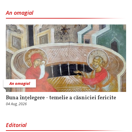
An omagial
An omagial
Buna înțelegere - temelie a căsniciei fericite
04 Aug, 2026
Editorial