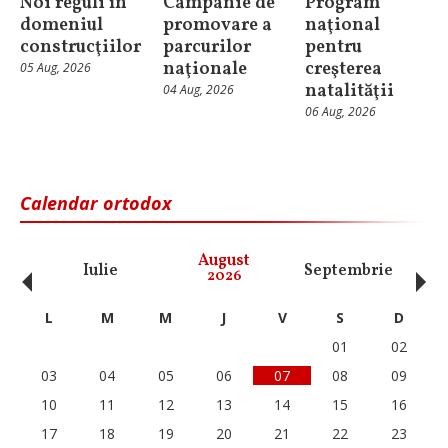
Noi reguli în
Campanie de
Program
domeniul
promovare a
naţional
construcţiilor
parcurilor
pentru
naţionale
creşterea
05 Aug, 2026
natalităţii
04 Aug, 2026
06 Aug, 2026
Calendar ortodox
‹
›
August
Iulie
Septembrie
O
2026
L
M
M
J
V
S
D
01
02
03
04
05
06
07
08
09
10
11
12
13
14
15
16
17
18
19
20
21
22
23