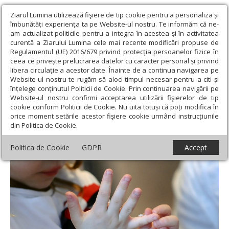
Ziarul Lumina utilizează fişiere de tip cookie pentru a personaliza și
îmbunătăți experiența ta pe Website-ul nostru. Te informăm că ne-
am actualizat politicile pentru a integra în acestea și în activitatea
curentă a Ziarului Lumina cele mai recente modificări propuse de
Regulamentul (UE) 2016/679 privind protecția persoanelor fizice în
ceea ce privește prelucrarea datelor cu caracter personal și privind
libera circulație a acestor date. Înainte de a continua navigarea pe
Website-ul nostru te rugăm să aloci timpul necesar pentru a citi și
Ziarul Lumina
›
Societate
›
Actualitate socială
›
Modificare
înțelege conținutul Politicii de Cookie. Prin continuarea navigării pe
legislativă privind abandonul de familie
Website-ul nostru confirmi acceptarea utilizării fişierelor de tip
cookie conform Politicii de Cookie. Nu uita totuși că poți modifica în
Modificare legislativă privind abandonul de
orice moment setările acestor fişiere cookie urmând instrucțiunile
din Politica de Cookie.
familie
Politica de Cookie
GDPR
Accept