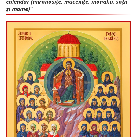
calendar (mironosițe, mu­cenițe, monahii, soții
și mame)”