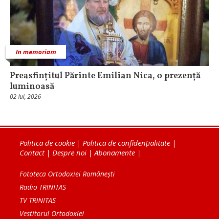
In memoriam
Preasfințitul Părinte Emilian Nica, o prezență
luminoasă
02 Iul, 2026
Politica de cookie
|
Politica de confidențialitate
|
Contact
|
Despre noi
|
Abonamente
|
Fototeca Ortodoxiei Românești
Radio TRINITAS
TV TRINITAS
Vestitorul Ortodoxiei