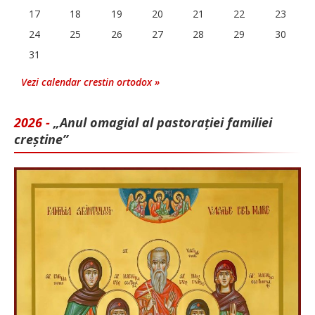
17
18
19
20
21
22
23
24
25
26
27
28
29
30
31
Vezi calendar crestin ortodox »
2026 -
„Anul omagial al pastorației familiei
creștine”