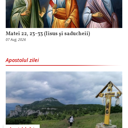
Matei 22, 23–33 (Iisus și saducheii)
07 Aug, 2026
Apostolul zilei