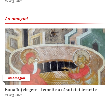
07 Aug, 2026
An omagial
An omagial
Buna înțelegere - temelie a căsniciei fericite
04 Aug, 2026