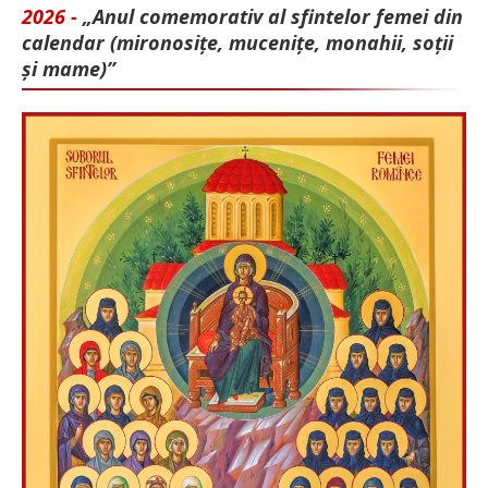
2026 -
„Anul comemorativ al sfintelor femei din
calendar (mironosițe, mu­cenițe, monahii, soții
și mame)”