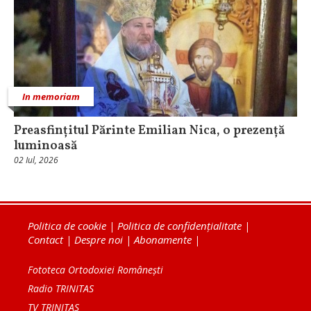
In memoriam
Preasfințitul Părinte Emilian Nica, o prezență
luminoasă
02 Iul, 2026
Politica de cookie
|
Politica de confidențialitate
|
Contact
|
Despre noi
|
Abonamente
|
Fototeca Ortodoxiei Românești
Radio TRINITAS
TV TRINITAS