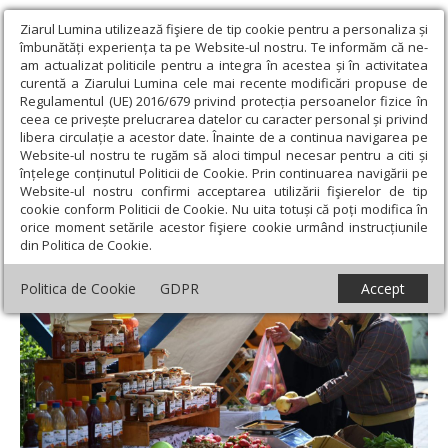
Ziarul Lumina utilizează fişiere de tip cookie pentru a personaliza și
îmbunătăți experiența ta pe Website-ul nostru. Te informăm că ne-
am actualizat politicile pentru a integra în acestea și în activitatea
curentă a Ziarului Lumina cele mai recente modificări propuse de
Regulamentul (UE) 2016/679 privind protecția persoanelor fizice în
ceea ce privește prelucrarea datelor cu caracter personal și privind
libera circulație a acestor date. Înainte de a continua navigarea pe
Website-ul nostru te rugăm să aloci timpul necesar pentru a citi și
Ziarul Lumina
›
Societate
›
Actualitate socială
›
Piaţă volantă în
înțelege conținutul Politicii de Cookie. Prin continuarea navigării pe
Amzei
Website-ul nostru confirmi acceptarea utilizării fişierelor de tip
cookie conform Politicii de Cookie. Nu uita totuși că poți modifica în
Piaţă volantă în Amzei
orice moment setările acestor fişiere cookie urmând instrucțiunile
din Politica de Cookie.
Politica de Cookie
GDPR
Accept