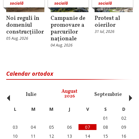
socială
socială
socială
Noi reguli în
Campanie de
Protest al
domeniul
promovare a
oierilor
construcţiilor
parcurilor
31 Iul, 2026
naţionale
05 Aug, 2026
04 Aug, 2026
Calendar ortodox
‹
›
August
Iulie
Septembrie
O
2026
L
M
M
J
V
S
D
01
02
03
04
05
06
07
08
09
10
11
12
13
14
15
16