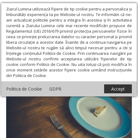
Ziarul Lumina utilizează fişiere de tip cookie pentru a personaliza și
îmbunătăți experiența ta pe Website-ul nostru. Te informăm că ne-
am actualizat politicile pentru a integra în acestea și în activitatea
curentă a Ziarului Lumina cele mai recente modificări propuse de
Regulamentul (UE) 2016/679 privind protecția persoanelor fizice în
ceea ce privește prelucrarea datelor cu caracter personal și privind
libera circulație a acestor date. Înainte de a continua navigarea pe
Website-ul nostru te rugăm să aloci timpul necesar pentru a citi și
Ziarul Lumina
›
Societate
›
Sănătate
›
Diete care pot dăuna în
înțelege conținutul Politicii de Cookie. Prin continuarea navigării pe
caz de psoriazis
Website-ul nostru confirmi acceptarea utilizării fişierelor de tip
cookie conform Politicii de Cookie. Nu uita totuși că poți modifica în
Diete care pot dăuna în caz de psoriazis
orice moment setările acestor fişiere cookie urmând instrucțiunile
din Politica de Cookie.
Politica de Cookie
GDPR
Accept