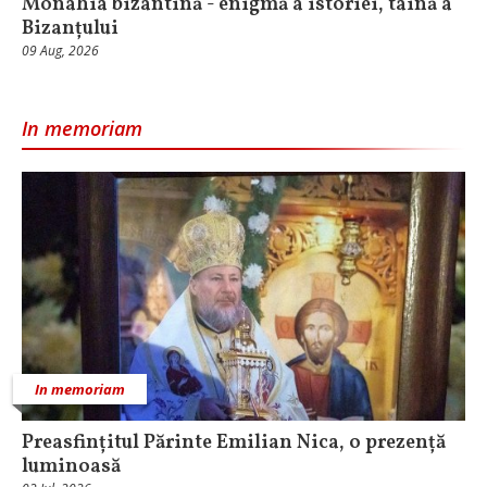
Monahia bizantină - enigmă a istoriei, taină a
Bizanțului
09 Aug, 2026
In memoriam
In memoriam
Preasfințitul Părinte Emilian Nica, o prezență
luminoasă