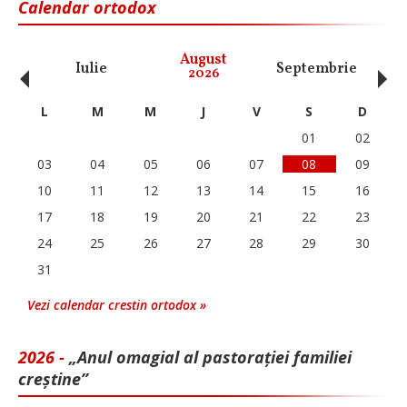
Calendar ortodox
‹
›
August
Iulie
Septembrie
O
2026
L
M
M
J
V
S
D
01
02
03
04
05
06
07
08
09
10
11
12
13
14
15
16
17
18
19
20
21
22
23
24
25
26
27
28
29
30
31
Vezi calendar crestin ortodox »
2026 -
„Anul omagial al pastorației familiei
creștine”