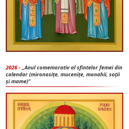
2026 -
„Anul comemorativ al sfintelor femei din
calendar (mironosițe, mu­cenițe, monahii, soții
și mame)”