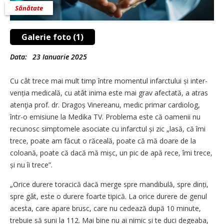
Sănătate
Galerie foto (1)
Data:
23 Ianuarie 2025
Cu cât trece mai mult timp între momentul infarctului și inter­
venția medicală, cu atât inima este mai grav afectată, a atras
aten­ţia prof. dr. Dragoș Vinereanu, medic primar cardiolog,
într-o emisiune la Medika TV. Problema este că oamenii nu
recunosc simptomele asociate cu infarctul și zic „lasă, că îmi
trece, poate am făcut o răceală, poate că mă doare de la
coloană, poate că dacă mă mișc, un pic de apă rece, îmi trece,
și nu îi trece”.
„Orice durere toracică dacă merge spre mandibulă, spre dinți,
spre gât, este o durere foarte tipică. La orice durere de genul
acesta, care apare brusc, care nu cedează după 10 minute,
trebuie să suni la 112. Mai bine nu ai nimic și te duci degeaba,