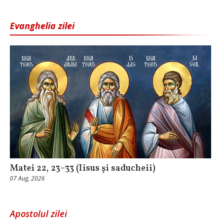
Evanghelia zilei
Matei 22, 23–33 (Iisus și saducheii)
07 Aug, 2026
Apostolul zilei