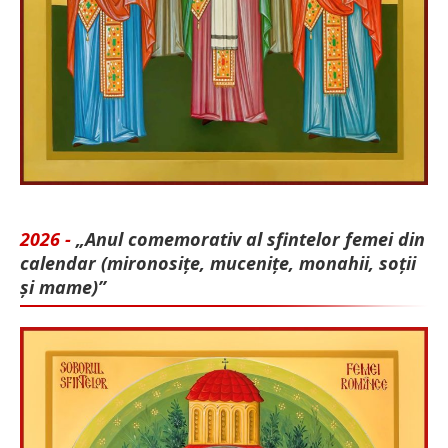
2026 -
„Anul comemorativ al sfintelor femei din
calendar (mironosițe, mu­cenițe, monahii, soții
și mame)”