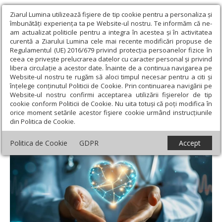
Ziarul Lumina utilizează fişiere de tip cookie pentru a personaliza și
îmbunătăți experiența ta pe Website-ul nostru. Te informăm că ne-
am actualizat politicile pentru a integra în acestea și în activitatea
curentă a Ziarului Lumina cele mai recente modificări propuse de
Regulamentul (UE) 2016/679 privind protecția persoanelor fizice în
ceea ce privește prelucrarea datelor cu caracter personal și privind
libera circulație a acestor date. Înainte de a continua navigarea pe
Website-ul nostru te rugăm să aloci timpul necesar pentru a citi și
Ziarul Lumina
›
Societate
›
Sănătate
›
Sfat preţios în caz de
înțelege conținutul Politicii de Cookie. Prin continuarea navigării pe
infarct
Website-ul nostru confirmi acceptarea utilizării fişierelor de tip
cookie conform Politicii de Cookie. Nu uita totuși că poți modifica în
Sfat preţios în caz de infarct
orice moment setările acestor fişiere cookie urmând instrucțiunile
din Politica de Cookie.
Politica de Cookie
GDPR
Accept