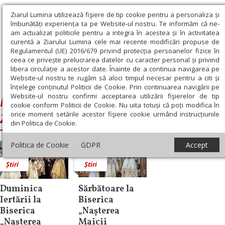
Ziarul Lumina utilizează fişiere de tip cookie pentru a personaliza și
îmbunătăți experiența ta pe Website-ul nostru. Te informăm că ne-
am actualizat politicile pentru a integra în acestea și în activitatea
curentă a Ziarului Lumina cele mai recente modificări propuse de
Regulamentul (UE) 2016/679 privind protecția persoanelor fizice în
ceea ce privește prelucrarea datelor cu caracter personal și privind
libera circulație a acestor date. Înainte de a continua navigarea pe
Website-ul nostru te rugăm să aloci timpul necesar pentru a citi și
Ziarul Lumina
›
Biserica Nașterea Maicii Domnului din Zalău
înțelege conținutul Politicii de Cookie. Prin continuarea navigării pe
Website-ul nostru confirmi acceptarea utilizării fişierelor de tip
Biserica Nașterea Maicii Domnului din
cookie conform Politicii de Cookie. Nu uita totuși că poți modifica în
orice moment setările acestor fişiere cookie urmând instrucțiunile
Zalău
din Politica de Cookie.
Politica de Cookie
GDPR
Accept
Știri
Știri
Duminica
Sărbătoare la
Iertării la
Biserica
Biserica
„Nașterea
„Nașterea
Maicii