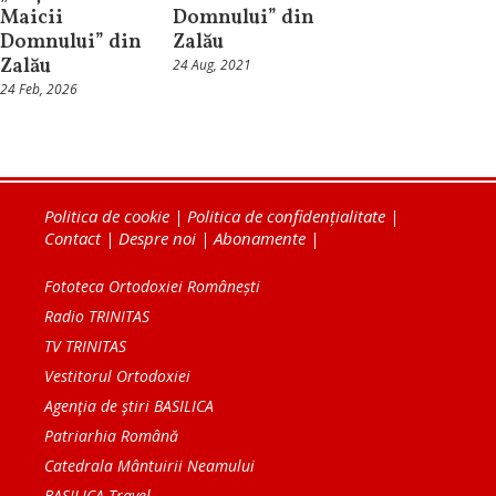
Maicii
Domnului” din
Domnului” din
Zalău
Zalău
24 Aug, 2021
24 Feb, 2026
Politica de cookie
|
Politica de confidențialitate
|
Contact
|
Despre noi
|
Abonamente
|
Fototeca Ortodoxiei Românești
Radio TRINITAS
TV TRINITAS
Vestitorul Ortodoxiei
Agenţia de ştiri BASILICA
Patriarhia Română
Catedrala Mântuirii Neamului
BASILICA Travel