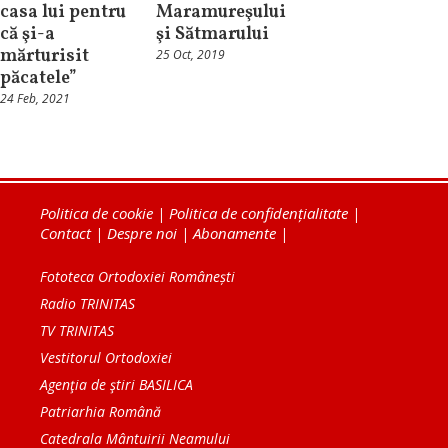
casa lui pentru
Maramureşului
că şi-a
şi Sătmarului
mărturisit
25 Oct, 2019
păcatele”
24 Feb, 2021
Politica de cookie
|
Politica de confidențialitate
|
Contact
|
Despre noi
|
Abonamente
|
Fototeca Ortodoxiei Românești
Radio TRINITAS
TV TRINITAS
Vestitorul Ortodoxiei
Agenţia de ştiri BASILICA
Patriarhia Română
Catedrala Mântuirii Neamului