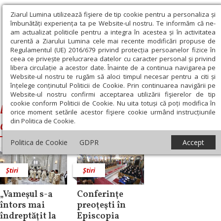
Ziarul Lumina utilizează fişiere de tip cookie pentru a personaliza și
îmbunătăți experiența ta pe Website-ul nostru. Te informăm că ne-
am actualizat politicile pentru a integra în acestea și în activitatea
curentă a Ziarului Lumina cele mai recente modificări propuse de
Regulamentul (UE) 2016/679 privind protecția persoanelor fizice în
ceea ce privește prelucrarea datelor cu caracter personal și privind
libera circulație a acestor date. Înainte de a continua navigarea pe
Website-ul nostru te rugăm să aloci timpul necesar pentru a citi și
Ziarul Lumina
›
Biserica Sfinţii Apostoli Petru şi Pavel din Şomcuta
înțelege conținutul Politicii de Cookie. Prin continuarea navigării pe
Mare
Website-ul nostru confirmi acceptarea utilizării fişierelor de tip
cookie conform Politicii de Cookie. Nu uita totuși că poți modifica în
Biserica Sfinţii Apostoli Petru şi Pavel
orice moment setările acestor fişiere cookie urmând instrucțiunile
din Politica de Cookie.
din Şomcuta Mare
Politica de Cookie
GDPR
Accept
Știri
Știri
„Vameşul s-a
Conferinţe
întors mai
preoţeşti în
îndreptăţit la
Episcopia