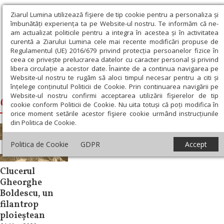
Ziarul Lumina utilizează fişiere de tip cookie pentru a personaliza și
îmbunătăți experiența ta pe Website-ul nostru. Te informăm că ne-
am actualizat politicile pentru a integra în acestea și în activitatea
curentă a Ziarului Lumina cele mai recente modificări propuse de
Regulamentul (UE) 2016/679 privind protecția persoanelor fizice în
ceea ce privește prelucrarea datelor cu caracter personal și privind
libera circulație a acestor date. Înainte de a continua navigarea pe
Website-ul nostru te rugăm să aloci timpul necesar pentru a citi și
Ziarul Lumina
›
Clucerul Gheorghe Boldescu
înțelege conținutul Politicii de Cookie. Prin continuarea navigării pe
Website-ul nostru confirmi acceptarea utilizării fişierelor de tip
Clucerul Gheorghe Boldescu
cookie conform Politicii de Cookie. Nu uita totuși că poți modifica în
orice moment setările acestor fişiere cookie urmând instrucțiunile
din Politica de Cookie.
Politica de Cookie
GDPR
Accept
An omagial
Clucerul
Gheorghe
Boldescu, un
filantrop
ploieștean