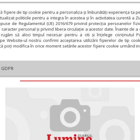
ză fişiere de tip cookie pentru a personaliza și îmbunătăți experiența ta p
alizat politicile pentru a integra în acestea și în activitatea curentă a Z
opuse de Regulamentul (UE) 2016/679 privind protecția persoanelor fizi
 caracter personal și privind libera circulație a acestor date. Înainte de 
eologie și spiritualitate
Educaţie și Cultură
Societate
rugăm să aloci timpul necesar pentru a citi și înțelege conținutul Pol
pe Website-ul nostru confirmi acceptarea utilizării fişierelor de tip cook
că poți modifica în orice moment setările acestor fişiere cookie urmând ins
GDPR