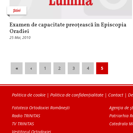
Știri
Examen de capacitate preoţească în Episcopia
Oradiei
25 Mai, 2010
«
‹
1
2
3
4
5
Politica de cookie
|
Politica de confidențialitate
|
Contact
|
De
Fototeca Ortodoxiei Românești
Agenţia de şt
Radio TRINITAS
Patriarhia 
TV TRINITAS
Catedrala M
Vestitorul Ortodoxiei