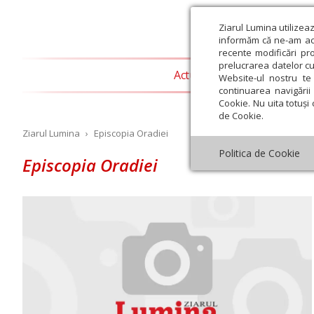
Ziarul Lumina utilizea
informăm că ne-am actu
recente modificări pr
prelucrarea datelor cu
Actualitate religioasă
T
Website-ul nostru te 
continuarea navigării 
Cookie. Nu uita totuși 
de Cookie.
Ziarul Lumina
›
Episcopia Oradiei
Politica de Cookie
Episcopia Oradiei