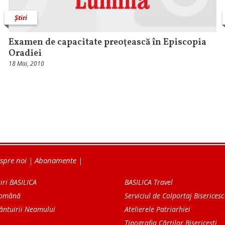
Știri
Examen de capacitate preoţească în Episcopia
Oradiei
18 Mai, 2010
spre noi
|
Abonamente
|
iri BASILICA
BASILICA Travel
Română
Serviciul de Colportaj Bisericesc
ântuirii Neamului
Atelierele Patriarhiei
Tipografia Cărţilor Bisericeşti