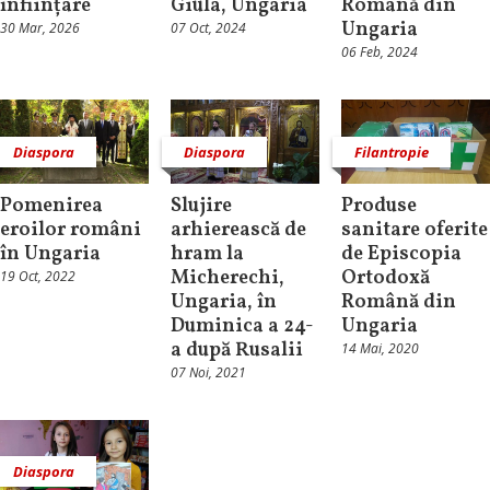
înființare
Giula, Ungaria
Română din
Ungaria
30 Mar, 2026
07 Oct, 2024
06 Feb, 2024
Diaspora
Diaspora
Filantropie
Pomenirea
Slujire
Produse
eroilor români
arhierească de
sanitare oferite
în Ungaria
hram la
de Episcopia
Micherechi,
Ortodoxă
19 Oct, 2022
Ungaria, în
Română din
Duminica a 24-
Ungaria
a după Rusalii
14 Mai, 2020
07 Noi, 2021
Diaspora