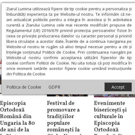
Ziarul Lumina utilizează fişiere de tip cookie pentru a personaliza și
îmbunătăți experiența ta pe Website-ul nostru. Te informăm că ne-
am actualizat politicile pentru a integra în acestea și în activitatea
curentă a Ziarului Lumina cele mai recente modificări propuse de
Regulamentul (UE) 2016/679 privind protecția persoanelor fizice în
ceea ce privește prelucrarea datelor cu caracter personal și privind
libera circulație a acestor date. Înainte de a continua navigarea pe
Website-ul nostru te rugăm să aloci timpul necesar pentru a citi și
Ziarul Lumina
›
Episcopia Ortodoxă Română din Ungaria
înțelege conținutul Politicii de Cookie. Prin continuarea navigării pe
Website-ul nostru confirmi acceptarea utilizării fişierelor de tip
Episcopia Ortodoxă Română din Ungaria
cookie conform Politicii de Cookie. Nu uita totuși că poți modifica în
orice moment setările acestor fişiere cookie urmând instrucțiunile
din Politica de Cookie.
Politica de Cookie
GDPR
Accept
Știri
Știri
Diaspora
Episcopia
Festival de
Evenimente
Ortodoxă
promovare a
bisericești și
Română din
tradițiilor
culturale în
Ungaria la 80
populare
Episcopia
de ani de la
românești la
Ortodoxă