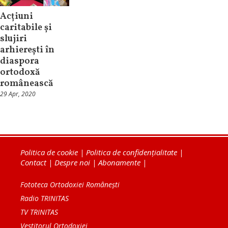
Acțiuni
caritabile și
slujiri
arhierești în
diaspora
ortodoxă
românească
29 Apr, 2020
Politica de cookie
|
Politica de confidențialitate
|
Contact
|
Despre noi
|
Abonamente
|
Fototeca Ortodoxiei Românești
Radio TRINITAS
TV TRINITAS
Vestitorul Ortodoxiei