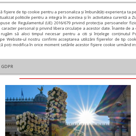
ză fişiere de tip cookie pentru a personaliza și îmbunătăți experiența ta p
alizat politicile pentru a integra în acestea și în activitatea curentă a Z
opuse de Regulamentul (UE) 2016/679 privind protecția persoanelor fizi
 caracter personal și privind libera circulație a acestor date. Înainte de 
eologie și spiritualitate
Educaţie și Cultură
Societate
rugăm să aloci timpul necesar pentru a citi și înțelege conținutul Pol
pe Website-ul nostru confirmi acceptarea utilizării fişierelor de tip cook
că poți modifica în orice moment setările acestor fişiere cookie urmând ins
GDPR