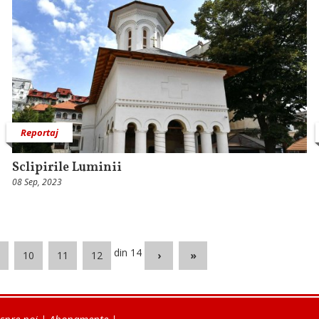
Reportaj
Sclipirile Luminii
08 Sep, 2023
din 14
10
11
12
›
»