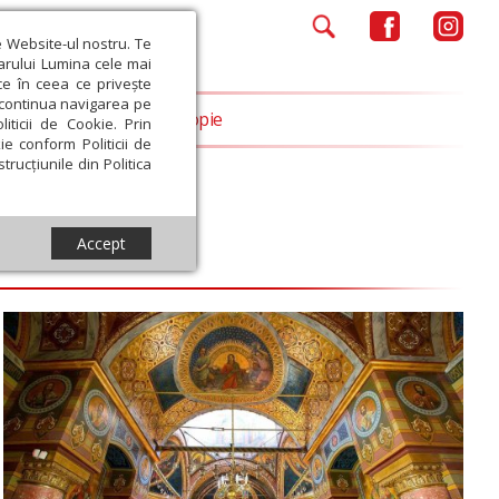
e Website-ul nostru. Te
iarului Lumina cele mai
ce în ceea ce privește
a continua navigarea pe
Opinii
Filantropie
iticii de Cookie. Prin
ie conform Politicii de
trucțiunile din Politica
Accept