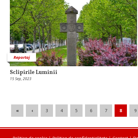
Reportaj
Sclipirile Luminii
15 Sep, 2023
«
‹
3
4
5
6
7
8
9