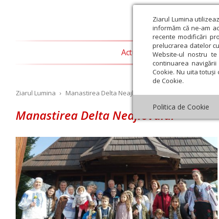
Ziarul Lumina utilizea
informăm că ne-am actu
recente modificări pr
prelucrarea datelor cu
Actualitate religioasă
T
Website-ul nostru te 
continuarea navigării 
Cookie. Nu uita totuși 
de Cookie.
Ziarul Lumina
›
Manastirea Delta Neajlovului
Politica de Cookie
Manastirea Delta Neajlovului