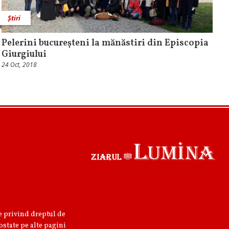
Știri
Pelerini bucureșteni la mănăstiri din Episcopia
Giurgiului
24 Oct, 2018
re privind dreptul de
ostate pe alte pagini