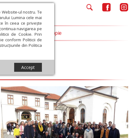
e Website-ul nostru. Te
iarului Lumina cele mai
ce în ceea ce privește
a continua navigarea pe
Opinii
Filantropie
iticii de Cookie. Prin
ie conform Politicii de
trucțiunile din Politica
Accept