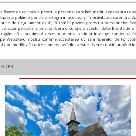
ză fişiere de tip cookie pentru a personaliza și îmbunătăți experiența ta p
alizat politicile pentru a integra în acestea și în activitatea curentă a Z
opuse de Regulamentul (UE) 2016/679 privind protecția persoanelor fizi
 caracter personal și privind libera circulație a acestor date. Înainte de 
eologie și spiritualitate
Educaţie și Cultură
Societate
rugăm să aloci timpul necesar pentru a citi și înțelege conținutul Pol
pe Website-ul nostru confirmi acceptarea utilizării fişierelor de tip cook
că poți modifica în orice moment setările acestor fişiere cookie urmând ins
GDPR