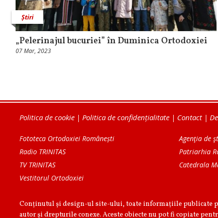
Știri
„Pelerinajul bucuriei” în Duminica Ortodoxiei
07 Mar, 2023
Politica de cookie
|
Politica de confidențialitate
|
Contact
|
De
Fototeca Ortodoxiei Românești
Agenţia de şt
Radio TRINITAS
Patriarhia 
TV TRINITAS
Catedrala M
Vestitorul Ortodoxiei
Conținutul și design-ul site-ului, toate informaţiile publicate 
autor şi drepturile conexe. Aceste obiecte nu pot fi copiate pentr