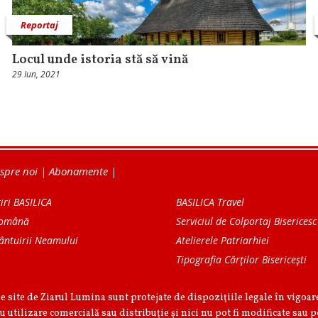
Reportaj
Locul unde istoria stă să vină
29 Iun, 2021
spre noi
|
Abonamente
|
iri BASILICA
BASILICA Travel
Română
Serviciul de Colportaj Bisericesc
ântuirii Neamului
Atelierele Patriarhiei
Tipografia Cărţilor Bisericeşti
pe site de Ziarul Lumina sunt protejate de dispoziţiile legale în vigoa
u utilizare comercială sau distribuţie şi nici nu pot fi modificate sau p