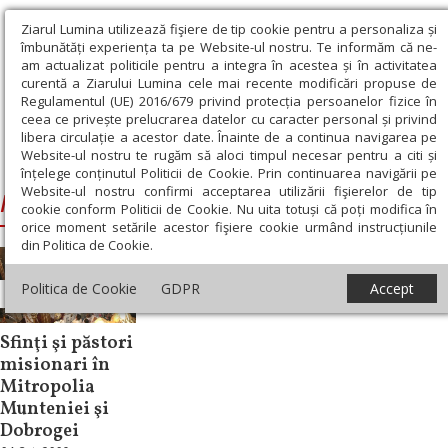
Ziarul Lumina utilizează fişiere de tip cookie pentru a personaliza și
îmbunătăți experiența ta pe Website-ul nostru. Te informăm că ne-
am actualizat politicile pentru a integra în acestea și în activitatea
curentă a Ziarului Lumina cele mai recente modificări propuse de
Regulamentul (UE) 2016/679 privind protecția persoanelor fizice în
ceea ce privește prelucrarea datelor cu caracter personal și privind
libera circulație a acestor date. Înainte de a continua navigarea pe
Website-ul nostru te rugăm să aloci timpul necesar pentru a citi și
Ziarul Lumina
›
Mitropolia Munteniei și Dobrogei
înțelege conținutul Politicii de Cookie. Prin continuarea navigării pe
Website-ul nostru confirmi acceptarea utilizării fişierelor de tip
Mitropolia Munteniei și Dobrogei
cookie conform Politicii de Cookie. Nu uita totuși că poți modifica în
orice moment setările acestor fişiere cookie urmând instrucțiunile
din Politica de Cookie.
Politica de Cookie
GDPR
Accept
Repere și idei
Sfinţi şi păstori
misionari în
Mitropolia
Munteniei şi
Dobrogei