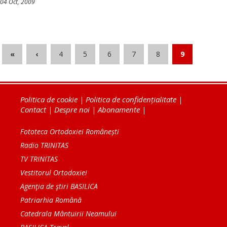
04 Oct, 2009
«
‹
4
5
6
7
8
9
Politica de cookie
|
Politica de confidențialitate
|
Contact
|
Despre noi
|
Abonamente
|
Fototeca Ortodoxiei Românești
Radio TRINITAS
TV TRINITAS
Vestitorul Ortodoxiei
Agenţia de ştiri BASILICA
Patriarhia Română
Catedrala Mântuirii Neamului