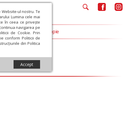
e Website-ul nostru. Te
iarului Lumina cele mai
ce în ceea ce privește
a continua navigarea pe
Opinii
Filantropie
iticii de Cookie. Prin
ie conform Politicii de
trucțiunile din Politica
Accept