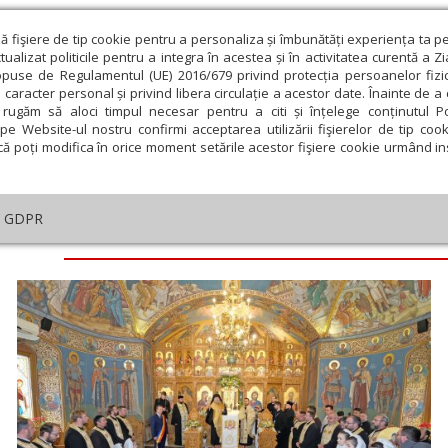
ză fişiere de tip cookie pentru a personaliza și îmbunătăți experiența ta p
alizat politicile pentru a integra în acestea și în activitatea curentă a Z
opuse de Regulamentul (UE) 2016/679 privind protecția persoanelor fizi
 caracter personal și privind libera circulație a acestor date. Înainte de 
eologie și spiritualitate
Educaţie și Cultură
Societate
rugăm să aloci timpul necesar pentru a citi și înțelege conținutul Pol
pe Website-ul nostru confirmi acceptarea utilizării fişierelor de tip cook
că poți modifica în orice moment setările acestor fişiere cookie urmând ins
GDPR