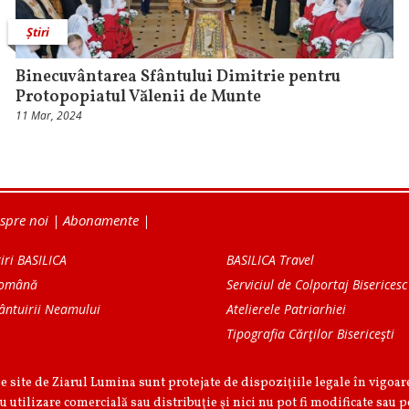
Știri
Binecuvântarea Sfântului Dimitrie pentru
Protopopiatul Vălenii de Munte
11 Mar, 2024
spre noi
|
Abonamente
|
iri BASILICA
BASILICA Travel
Română
Serviciul de Colportaj Bisericesc
ântuirii Neamului
Atelierele Patriarhiei
Tipografia Cărţilor Bisericeşti
pe site de Ziarul Lumina sunt protejate de dispoziţiile legale în vigoa
u utilizare comercială sau distribuţie şi nici nu pot fi modificate sau p