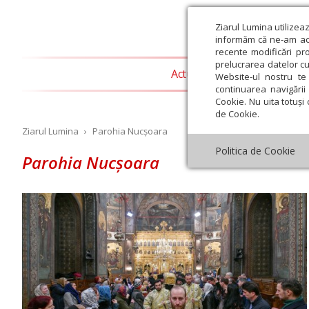
Ziarul Lumina utilizea
informăm că ne-am actu
recente modificări pr
prelucrarea datelor cu
Actualitate religioasă
T
Website-ul nostru te 
continuarea navigării 
Cookie. Nu uita totuși 
de Cookie.
Ziarul Lumina
›
Parohia Nucșoara
Politica de Cookie
Parohia Nucșoara