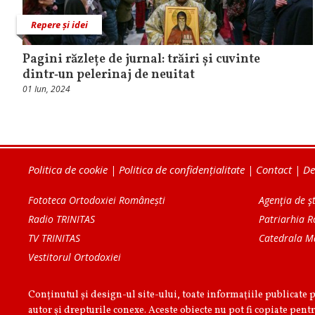
Repere și idei
Pagini răzlețe de jurnal: trăiri și cuvinte
dintr‑un pelerinaj de neuitat
01 Iun, 2024
Politica de cookie
|
Politica de confidențialitate
|
Contact
|
De
Fototeca Ortodoxiei Românești
Agenţia de şt
Radio TRINITAS
Patriarhia 
TV TRINITAS
Catedrala M
Vestitorul Ortodoxiei
Conținutul și design-ul site-ului, toate informaţiile publicate 
autor şi drepturile conexe. Aceste obiecte nu pot fi copiate pentr