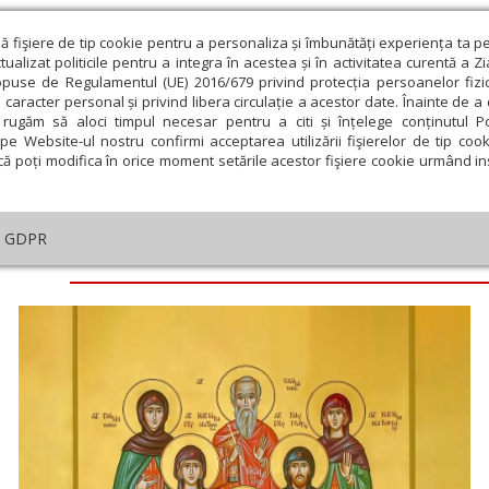
ză fişiere de tip cookie pentru a personaliza și îmbunătăți experiența ta p
alizat politicile pentru a integra în acestea și în activitatea curentă a Z
opuse de Regulamentul (UE) 2016/679 privind protecția persoanelor fizi
 caracter personal și privind libera circulație a acestor date. Înainte de 
eologie și spiritualitate
Educaţie și Cultură
Societate
rugăm să aloci timpul necesar pentru a citi și înțelege conținutul Pol
pe Website-ul nostru confirmi acceptarea utilizării fişierelor de tip cook
că poți modifica în orice moment setările acestor fişiere cookie urmând ins
GDPR