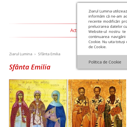
Ziarul Lumina utilizea
informăm că ne-am actu
recente modificări pr
prelucrarea datelor cu
Actualitate religioasă
T
Website-ul nostru te 
continuarea navigării 
Cookie. Nu uita totuși 
de Cookie.
Ziarul Lumina
›
Sfânta Emilia
Politica de Cookie
Sfânta Emilia