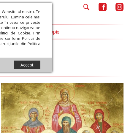
e Website-ul nostru. Te
iarului Lumina cele mai
ce în ceea ce privește
a continua navigarea pe
Opinii
Filantropie
iticii de Cookie. Prin
ie conform Politicii de
trucțiunile din Politica
Accept