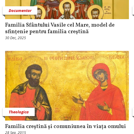
Documentar
Familia Sfântului Vasile cel Mare, model de
sfinţenie pentru familia creştină
30 Dec, 2025
Theologica
Familia creștină și comuniunea în viața omului
28 Sep, 2015