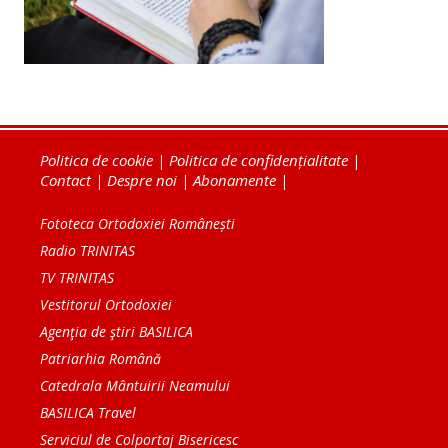
Politica de cookie
|
Politica de confidențialitate
|
Contact
|
Despre noi
|
Abonamente
|
Fototeca Ortodoxiei Românești
Radio TRINITAS
TV TRINITAS
Vestitorul Ortodoxiei
Agenţia de ştiri BASILICA
Patriarhia Română
Catedrala Mântuirii Neamului
BASILICA Travel
Serviciul de Colportaj Bisericesc