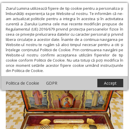
Ziarul Lumina utilizează fişiere de tip cookie pentru a personaliza și
îmbunătăți experiența ta pe Website-ul nostru. Te informăm că ne-
am actualizat politicile pentru a integra în acestea și în activitatea
curentă a Ziarului Lumina cele mai recente modificări propuse de
Regulamentul (UE) 2016/679 privind protecția persoanelor fizice în
ceea ce privește prelucrarea datelor cu caracter personal și privind
libera circulație a acestor date. Înainte de a continua navigarea pe
Website-ul nostru te rugăm să aloci timpul necesar pentru a citi și
Ziarul Lumina
›
Teologie și spiritualitate
›
Apostolul zilei
›
Fapte
înțelege conținutul Politicii de Cookie. Prin continuarea navigării pe
6, 8-15; 7, 1-5; 47-60
Website-ul nostru confirmi acceptarea utilizării fişierelor de tip
cookie conform Politicii de Cookie. Nu uita totuși că poți modifica în
Fapte 6, 8-15; 7, 1-5; 47-60
orice moment setările acestor fişiere cookie urmând instrucțiunile
din Politica de Cookie.
Politica de Cookie
GDPR
Accept