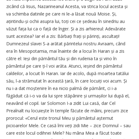
zicând că Iisus, Nazarineanul Acesta, va strica locul acesta și
va schimba datinile pe care ni le-a lăsat nouă Moise. Și,
ațintindu-și ochii asupra lui, toți cei ce ședeau în sinedriu au
văzut fața lui ca o față de înger. Și a zis arhiereul: Adevărate
sunt acestea? Iar el a zis: Bărbați frați și părinți, ascultați!
Dumnezeul slavei S-a arătat părintelui nostru Avraam, când
era în Mesopotamia, mai înainte de a locui în Haran și a zis
către el: Ieși din pământul tău și din rudenia ta și vino în
pământul pe care ți-l voi arăta. Atunci, ieșind din pământul
caldeilor, a locuit în Haran. Iar de acolo, după moartea tatălui
său, l-a strămutat în această țară, în care locuiți voi acum. Și
nu i-a dat moștenire în ea nicio palmă de pământ, ci i-a
făgăduit că i-o va da lui spre stăpânire și urmașilor lui după el,
neavând el copil. Iar Solomon I-a zidit Lui casă, dar Cel
Preaînalt nu locuiește în temple făcute de mâini, precum zice
prorocul: «Cerul este tronul Meu și pământul așternut
picioarelor Mele. Ce casă îmi veți zidi Mie – zice Domnul – sau
care este locul odihnei Mele? Nu mâna Mea a făcut toate