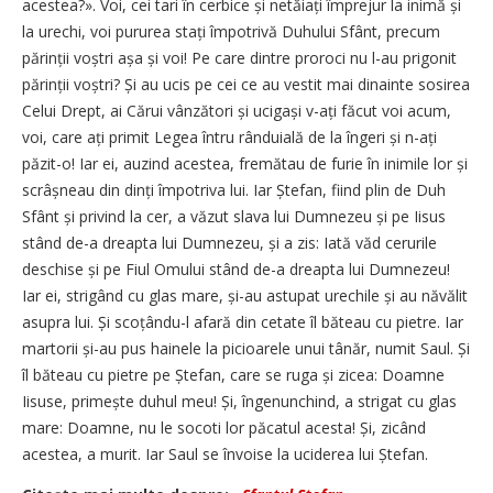
acestea?». Voi, cei tari în cerbice și netăiați împrejur la inimă și
la urechi, voi pururea stați împotrivă Duhului Sfânt, precum
părinții voștri așa și voi! Pe care dintre proroci nu l-au prigonit
părinții voștri? Și au ucis pe cei ce au vestit mai dinainte sosirea
Celui Drept, ai Cărui vânzători și ucigași v-ați făcut voi acum,
voi, care ați primit Legea întru rânduială de la îngeri și n-ați
păzit-o! Iar ei, auzind acestea, fremătau de furie în inimile lor și
scrâșneau din dinți împotriva lui. Iar Ștefan, fiind plin de Duh
Sfânt și privind la cer, a văzut slava lui Dumnezeu și pe Iisus
stând de-a dreapta lui Dumnezeu, și a zis: Iată văd cerurile
deschise și pe Fiul Omului stând de-a dreapta lui Dumnezeu!
Iar ei, strigând cu glas mare, și-au astupat urechile și au năvălit
asupra lui. Și scoțându-l afară din cetate îl băteau cu pietre. Iar
martorii și-au pus hainele la picioarele unui tânăr, numit Saul. Și
îl băteau cu pietre pe Ștefan, care se ruga și zicea: Doamne
Iisuse, primește duhul meu! Și, îngenunchind, a strigat cu glas
mare: Doamne, nu le socoti lor păcatul acesta! Și, zicând
acestea, a murit. Iar Saul se învoise la uciderea lui Ștefan.