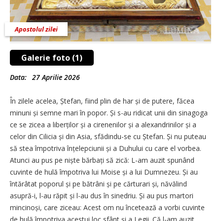
Apostolul zilei
Galerie foto (1)
Data:
27 Aprilie 2026
În zilele acelea, Ștefan, fiind plin de har și de putere, făcea
minuni și semne mari în popor. Și s-au ridicat unii din sinagoga
ce se zicea a liberților și a cirenenilor și a alexandrinilor și a
celor din Cilicia și din Asia, sfădindu-se cu Ștefan. Și nu puteau
să stea împotriva înțelepciunii și a Duhului cu care el vorbea.
Atunci au pus pe niște bărbați să zică: L-am auzit spunând
cuvinte de hulă împotriva lui Moise și a lui Dumnezeu. Și au
întărâtat poporul și pe bătrâni și pe cărturari și, năvălind
asupră-i, l-au răpit și l-au dus în sinedriu. Și au pus martori
mincinoși, care ziceau: Acest om nu încetează a vorbi cuvinte
de hulă împotriva acestui loc sfânt și a Legii. Că l-am auzit