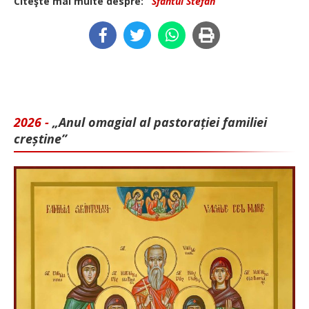
Citeşte mai multe despre:
Sfantul Stefan
2026 -
„Anul omagial al pastorației familiei
creștine”