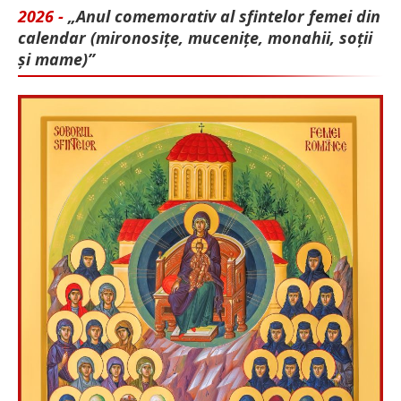
2026 -
„Anul comemorativ al sfintelor femei din
calendar (mironosițe, mu­cenițe, monahii, soții
și mame)”