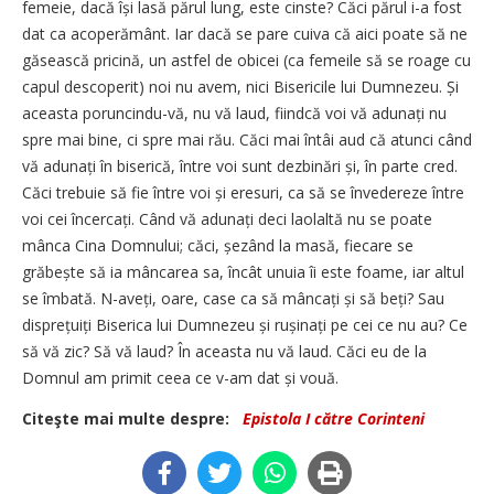
femeie, dacă își lasă părul lung, este cinste? Căci părul i-a fost
dat ca acoperământ. Iar dacă se pare cuiva că aici poate să ne
găsească pricină, un astfel de obicei (ca femeile să se roage cu
capul descoperit) noi nu avem, nici Bisericile lui Dumnezeu. Și
aceasta poruncindu-vă, nu vă laud, fiindcă voi vă adunați nu
spre mai bine, ci spre mai rău. Căci mai întâi aud că atunci când
vă adunați în biserică, între voi sunt dezbinări și, în parte cred.
Căci trebuie să fie între voi și eresuri, ca să se învedereze între
voi cei încercați. Când vă adunați deci laolaltă nu se poate
mânca Cina Domnului; căci, șezând la masă, fiecare se
grăbește să ia mâncarea sa, încât unuia îi este foame, iar altul
se îmbată. N-aveți, oare, case ca să mâncați și să beți? Sau
disprețuiți Biserica lui Dumnezeu și rușinați pe cei ce nu au? Ce
să vă zic? Să vă laud? În aceasta nu vă laud. Căci eu de la
Domnul am primit ceea ce v-am dat și vouă.
Citeşte mai multe despre:
Epistola I către Corinteni