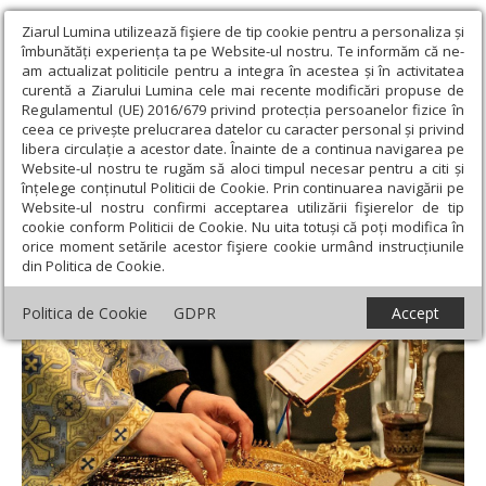
Ziarul Lumina utilizează fişiere de tip cookie pentru a personaliza și
îmbunătăți experiența ta pe Website-ul nostru. Te informăm că ne-
am actualizat politicile pentru a integra în acestea și în activitatea
curentă a Ziarului Lumina cele mai recente modificări propuse de
Regulamentul (UE) 2016/679 privind protecția persoanelor fizice în
ceea ce privește prelucrarea datelor cu caracter personal și privind
libera circulație a acestor date. Înainte de a continua navigarea pe
Website-ul nostru te rugăm să aloci timpul necesar pentru a citi și
Ziarul Lumina
›
Teologie și spiritualitate
›
Apostolul zilei
›
I
înțelege conținutul Politicii de Cookie. Prin continuarea navigării pe
Corinteni 11, 8-23
Website-ul nostru confirmi acceptarea utilizării fişierelor de tip
cookie conform Politicii de Cookie. Nu uita totuși că poți modifica în
I Corinteni 11, 8-23
orice moment setările acestor fişiere cookie urmând instrucțiunile
din Politica de Cookie.
Politica de Cookie
GDPR
Accept