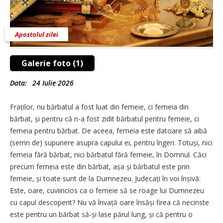
Apostolul zilei
Galerie foto (1)
Data:
24 Iulie 2026
Fraților, nu bărbatul a fost luat din femeie, ci femeia din
bărbat, și pentru că n-a fost zidit bărbatul pentru femeie, ci
femeia pentru bărbat. De aceea, femeia este datoare să aibă
(semn de) supunere asupra capului ei, pentru îngeri. Totuși, nici
femeia fără bărbat, nici bărbatul fără femeie, în Domnul. Căci
precum femeia este din bărbat, așa și bărbatul este prin
femeie, și toate sunt de la Dumnezeu. Judecați în voi înșivă:
Este, oare, cuviincios ca o femeie să se roage lui Dumnezeu
cu capul descoperit? Nu vă învață oare însăși firea că necinste
este pentru un bărbat să-și lase părul lung, și că pentru o