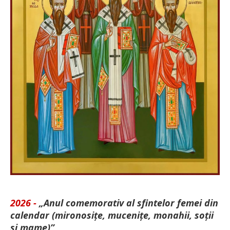
2026 -
„Anul comemorativ al sfintelor femei din
calendar (mironosițe, mu­cenițe, monahii, soții
și mame)”