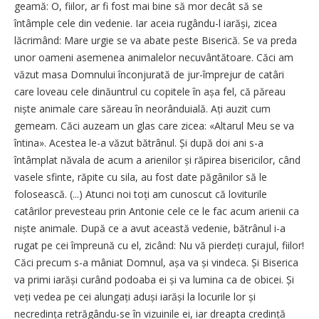
geamă: O, fiilor, ar fi fost mai bine să mor decât să se
întâmple cele din vedenie. Iar aceia rugându-l iarăși, zicea
lăcrimând: Mare urgie se va abate peste Biserică. Se va preda
unor oameni asemenea animalelor necuvântătoare. Căci am
văzut masa Domnului înconjurată de jur-împrejur de catâri
care loveau cele dinăuntrul cu copitele în așa fel, că păreau
niște animale care săreau în neorânduială. Ați auzit cum
gemeam. Căci auzeam un glas care zicea: «Altarul Meu se va
întina». Acestea le-a văzut bătrânul. Și după doi ani s-a
întâmplat năvala de acum a arienilor și răpirea bisericilor, când
vasele sfinte, răpite cu sila, au fost date păgânilor să le
folosească. (...) Atunci noi toți am cunoscut că loviturile
catârilor prevesteau prin Antonie cele ce le fac acum arienii ca
niște animale. După ce a avut această vedenie, bătrânul i-a
rugat pe cei împreună cu el, zicând: Nu vă pierdeți curajul, fiilor!
Căci precum s-a mâniat Domnul, așa va și vindeca. Și Biserica
va primi iarăși curând podoaba ei și va lumina ca de obicei. Și
veți vedea pe cei alungați aduși iarăși la locurile lor și
necredința retrăgându-se în vizuinile ei, iar dreapta credință