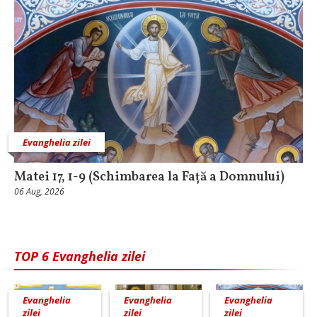
Evanghelia zilei
Matei 17, 1-9 (Schimbarea la Față a Domnului)
06 Aug, 2026
TOP 6 Evanghelia zilei
Evanghelia
Evanghelia
Evanghelia
zilei
zilei
zilei