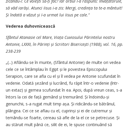
zicându-i: Ce voiești să-ți fac? Iar orbul I-a răspuns: Învățătorule,
să văd iarăși. Atunci Iisus i-a zis: Mergi, credința ta te-a mântuit!
Și îndată a văzut și I-a urmat lui Iisus pe cale.”
Vederea duhovnicească
Sfântul Atanasie cel Mare, Viața Cuviosului Părintelui nostru
Antonie, LXXXI, în Părinți și Scriitori Bisericești (1988), vol. 16, pp.
238-239
„(...) Aflându-se în munte, (Sfântul Antonie) de multe ori vedea
cele ce se întâmplau în Egipt și le povestea Episcopului
Serapion, care se afla cu el și îl vedea pe Antonie scufundat în
vedenie. Odată șezând și lucrând, fu răpit într-o vedenie (într-
un extaz) și gemea scufundat în ea. Apoi, după vreun ceas, s-a
întors la cei de față gemând și tremurând. Și îndoindu-și
genunchii, s-a rugat mult timp așa. Și ridicându-se bătrânul,
plângea. Cei ce se aflau cu el, cuprinși și ei de cutremur și
temându-se foarte, cereau să afle de la el ce se petrecuse. Și
au stăruit mult până ce, silit de ei, le spuse continuând să