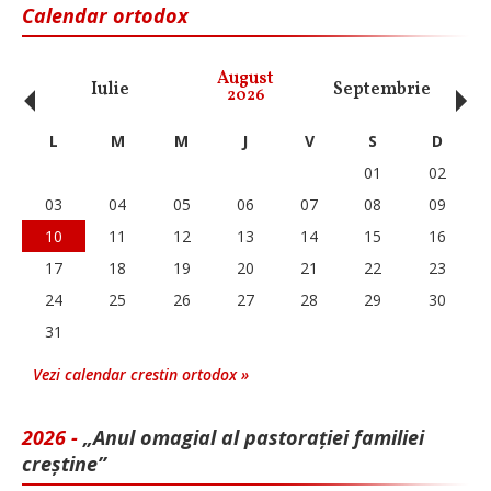
Calendar ortodox
‹
›
August
Iulie
Septembrie
O
2026
L
M
M
J
V
S
D
01
02
03
04
05
06
07
08
09
10
11
12
13
14
15
16
17
18
19
20
21
22
23
24
25
26
27
28
29
30
31
Vezi calendar crestin ortodox »
2026 -
„Anul omagial al pastorației familiei
creștine”