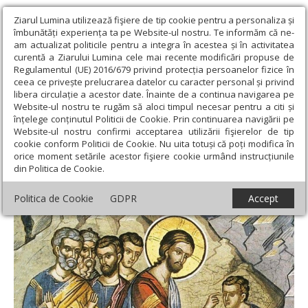
Ziarul Lumina utilizează fişiere de tip cookie pentru a personaliza și
îmbunătăți experiența ta pe Website-ul nostru. Te informăm că ne-
am actualizat politicile pentru a integra în acestea și în activitatea
curentă a Ziarului Lumina cele mai recente modificări propuse de
Regulamentul (UE) 2016/679 privind protecția persoanelor fizice în
ceea ce privește prelucrarea datelor cu caracter personal și privind
libera circulație a acestor date. Înainte de a continua navigarea pe
Website-ul nostru te rugăm să aloci timpul necesar pentru a citi și
Ziarul Lumina
›
Teologie și spiritualitate
›
Evanghelia zilei
›
înțelege conținutul Politicii de Cookie. Prin continuarea navigării pe
Marcu 10, 46-52 (Vindecarea orbului Bartimeu)
Website-ul nostru confirmi acceptarea utilizării fişierelor de tip
cookie conform Politicii de Cookie. Nu uita totuși că poți modifica în
Marcu 10, 46-52 (Vindecarea orbului
orice moment setările acestor fişiere cookie urmând instrucțiunile
din Politica de Cookie.
Bartimeu)
Politica de Cookie
GDPR
Accept