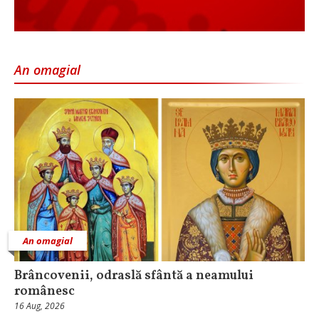
An omagial
An omagial
Brâncovenii, odraslă sfântă a neamului
românesc
16 Aug, 2026