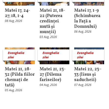
Matei 17, 24-
Matei 21, 18-
Matei 17, 1-9
27; 18, 1-4
22 (Puterea
(Schimbarea
credinței
la Față a
08 Aug, 2026
mută și
Domnului)
munții)
06 Aug, 2026
03 Aug, 2026
Evanghelia
Evanghelia
Evanghelia
zilei
zilei
zilei
Matei 21, 28-
Matei 21, 23-
Matei 22, 23–
32 (Pilda fiilor
27 (Dilema
33 (Iisus și
chemați de
fariseilor)
saducheii)
tată)
04 Aug, 2026
07 Aug, 2026
05 Aug, 2026