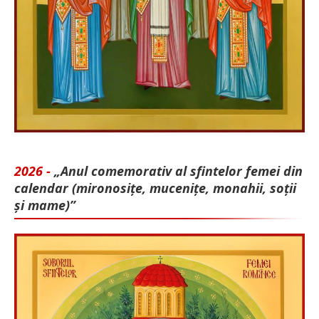
2026 -
„Anul comemorativ al sfintelor femei din
calendar (mironosițe, mu­cenițe, monahii, soții
și mame)”