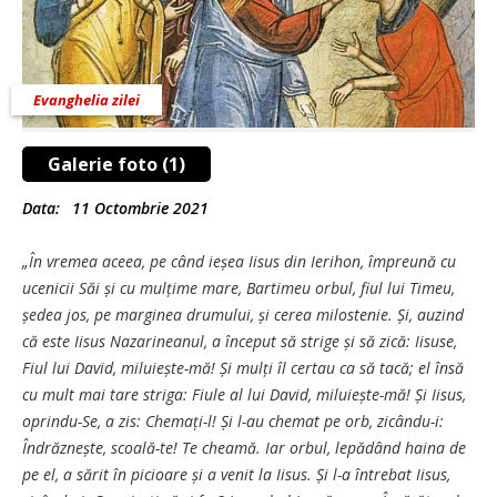
Evanghelia zilei
Galerie foto (1)
Data:
11 Octombrie 2021
„În vremea aceea, pe când ieșea Iisus din Ierihon, împreună cu
ucenicii Săi și cu mulțime mare, Bartimeu orbul, fiul lui Timeu,
ședea jos, pe marginea drumului, și cerea milostenie. Și, auzind
că este Iisus Nazarineanul, a început să strige și să zică: Iisuse,
Fiul lui David, miluiește-mă! Și mulți îl certau ca să tacă; el însă
cu mult mai tare striga: Fiule al lui David, miluiește-mă! Și Iisus,
oprindu-Se, a zis: Chemați-l! Și l-au chemat pe orb, zicându-i:
Îndrăznește, scoală-te! Te cheamă. Iar orbul, lepădând haina de
pe el, a sărit în picioare și a venit la Iisus. Și l-a întrebat Iisus,