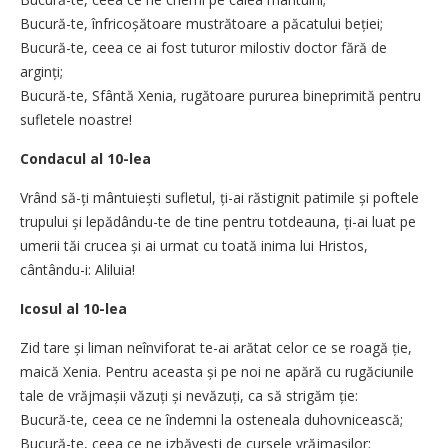
Bucură-te, înfricoșătoare mustrătoare a păcatului beției;
Bucură-te, ceea ce ai fost tuturor milostiv doctor fără de
arginți;
Bucură-te, Sfântă Xenia, rugătoare pururea bineprimită pentru
sufletele noastre!
Condacul al 10-lea
Vrând să-ți mântuiești sufletul, ți-ai răstignit patimile și poftele
trupului și lepădându-te de tine pentru totdeauna, ți-ai luat pe
umerii tăi crucea și ai urmat cu toată inima lui Hristos,
cântându-i: Aliluia!
Icosul al 10-lea
Zid tare și liman neînviforat te-ai arătat celor ce se roagă ție,
maică Xenia. Pentru aceasta și pe noi ne apără cu rugăciunile
tale de vrăjmașii văzuți și nevăzuți, ca să strigăm ție:
Bucură-te, ceea ce ne îndemni la osteneala duhovnicească;
Bucură-te, ceea ce ne izbăvești de cursele vrăjmașilor;