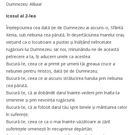
Dumnezeu: Aliluia!
Icosul al 2-lea
Înțelepciunea cea dată ție de Dumnezeu ai ascuns-o, Sfântă
Xenia, sub nebunia cea părută, în deșertăciunea marelui oraș
viețuind ca o locuitoare a pustiei și înălțând neîncetate
rugăciuni lui Dumnezeu. Iar noi, minunându-ne de această
petrecere a ta, îți aducem unele ca acestea:
Bucură-te, ceea ce ai primit pe umerii tăi greaua cruce a
nebuniei pentru Hristos, dată ție de Dumnezeu;
Bucură-te, ceea ce ai ascuns strălucirea harului prin nebunia
cea părută;
Bucură-te, că ai dobândit darul înainte-vederii prin înalta ta
smerenie și prin nevoința rugăciunii;
Bucură-te, că ai folosit darul tău spre binele și mântuirea celor
în suferințe;
Bucură-te, ceea ce ca o mai înainte-văzătoare ai zărit
suferințele omenești în necuprinse depărtări;