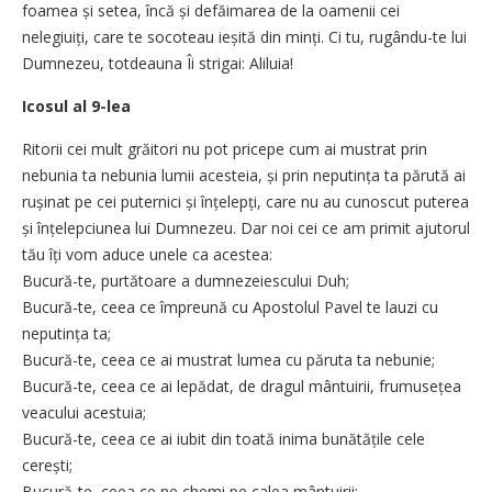
foamea și setea, încă și defăimarea de la oamenii cei
nelegiuiți, care te socoteau ieșită din minți. Ci tu, rugându-te lui
Dumnezeu, totdeauna Îi strigai: Aliluia!
Icosul al 9-lea
Ritorii cei mult grăitori nu pot pricepe cum ai mustrat prin
nebunia ta nebunia lumii acesteia, și prin neputința ta părută ai
rușinat pe cei puternici și înțelepți, care nu au cunoscut puterea
și înțelepciunea lui Dumnezeu. Dar noi cei ce am primit ajutorul
tău îți vom aduce unele ca acestea:
Bucură-te, purtătoare a dumnezeiescului Duh;
Bucură-te, ceea ce împreună cu Apostolul Pavel te lauzi cu
neputința ta;
Bucură-te, ceea ce ai mustrat lumea cu păruta ta nebunie;
Bucură-te, ceea ce ai lepădat, de dragul mântuirii, frumusețea
veacului acestuia;
Bucură-te, ceea ce ai iubit din toată inima bunătățile cele
cerești;
Bucură-te, ceea ce ne chemi pe calea mântuirii;