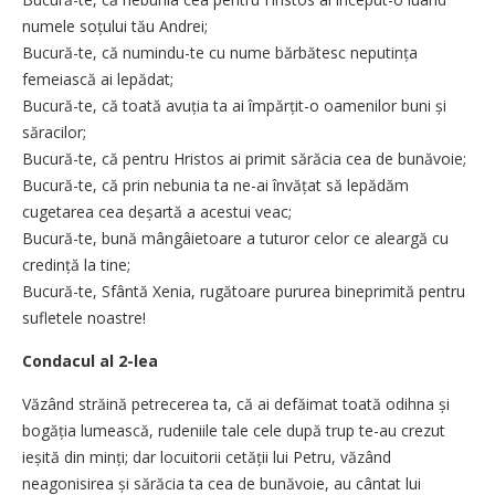
numele soțului tău Andrei;
Bucură-te, că numindu-te cu nume bărbătesc neputința
femeiască ai lepădat;
Bucură-te, că toată avuția ta ai împărțit-o oamenilor buni și
săracilor;
Bucură-te, că pentru Hristos ai primit sărăcia cea de bunăvoie;
Bucură-te, că prin nebunia ta ne-ai învățat să lepădăm
cugetarea cea deșartă a acestui veac;
Bucură-te, bună mângâietoare a tuturor celor ce aleargă cu
credință la tine;
Bucură-te, Sfântă Xenia, rugătoare pururea bineprimită pentru
sufletele noastre!
Condacul al 2-lea
Văzând străină petrecerea ta, că ai defăimat toată odihna și
bogăția lumească, rudeniile tale cele după trup te-au crezut
ieșită din minți; dar locuitorii cetății lui Petru, văzând
neagonisirea și sărăcia ta cea de bunăvoie, au cântat lui