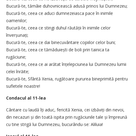
Bucură-te, tămâie duhovnicească adusă prinos lui Dumnezeu;
Bucură-te, ceea ce aduci dumnezeiasca pace în inimile
oamenilor;
Bucură-te, ceea ce stingi duhul răutății în inimile celor
înverșunați;
Bucură-te, ceea ce dai binecuvântare copiilor celor buni;
Bucură-te, ceea ce tămăduiești de boli prin tainica ta
rugăciune;
Bucură-te, ceea ce ai arătat înțelepciunea lui Dumnezeu lumii
celei înrăite;
Bucură-te, Sfântă Xenia, rugătoare pururea bineprimită pentru
sufletele noastre!
Condacul al 11-lea
Cântare cu laudă îți aduc, fericită Xenia, cei izbăviți din nevoi,
din necazuri și din toată ispita prin rugăciunile tale și împreună
cu tine strigă lui Dumnezeu, bucurându-se: Aliluia!