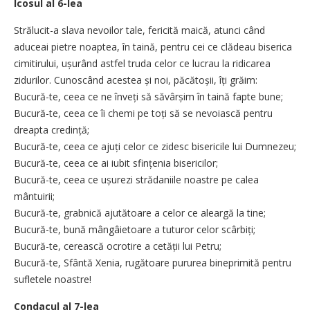
Icosul al 6-lea
Strălucit-a slava nevoilor tale, fericită maică, atunci când
aduceai pietre noaptea, în taină, pentru cei ce clădeau biserica
cimitirului, ușurând astfel truda celor ce lucrau la ridicarea
zidurilor. Cunoscând acestea și noi, păcătoșii, îți grăim:
Bucură-te, ceea ce ne înveți să săvârșim în taină fapte bune;
Bucură-te, ceea ce îi chemi pe toți să se nevoiască pentru
dreapta credință;
Bucură-te, ceea ce ajuți celor ce zidesc bisericile lui Dumnezeu;
Bucură-te, ceea ce ai iubit sfințenia bisericilor;
Bucură-te, ceea ce ușurezi strădaniile noastre pe calea
mântuirii;
Bucură-te, grabnică ajutătoare a celor ce aleargă la tine;
Bucură-te, bună mângâietoare a tuturor celor scârbiți;
Bucură-te, cerească ocrotire a cetății lui Petru;
Bucură-te, Sfântă Xenia, rugătoare pururea bineprimită pentru
sufletele noastre!
Condacul al 7-lea