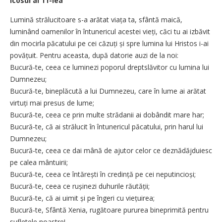
Icosul al 11-lea
Lumină strălucitoare s-a arătat viața ta, sfântă maică,
luminând oamenilor în întunericul acestei vieți, căci tu ai izbăvit
din mocirla păcatului pe cei căzuți și spre lumina lui Hristos i-ai
povățuit. Pentru aceasta, după datorie auzi de la noi:
Bucură-te, ceea ce luminezi poporul dreptslăvitor cu lumina lui
Dumnezeu;
Bucură-te, bineplăcută a lui Dumnezeu, care în lume ai arătat
virtuți mai presus de lume;
Bucură-te, ceea ce prin multe strădanii ai dobândit mare har;
Bucură-te, că ai strălucit în întunericul păcatului, prin harul lui
Dumnezeu;
Bucură-te, ceea ce dai mână de ajutor celor ce deznădăjduiesc
pe calea mântuirii;
Bucură-te, ceea ce întărești în credință pe cei neputincioși;
Bucură-te, ceea ce rușinezi duhurile răutății;
Bucură-te, că ai uimit și pe îngeri cu viețuirea;
Bucură-te, Sfântă Xenia, rugătoare pururea bineprimită pentru
sufletele noastre!