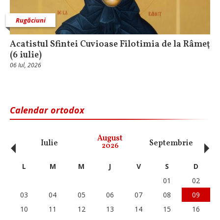
Rugăciuni
Acatistul Sfintei Cuvioase Filotimia de la Râmeţ
(6 iulie)
06 Iul, 2026
Calendar ortodox
‹
›
August
Iulie
Septembrie
O
2026
L
M
M
J
V
S
D
01
02
03
04
05
06
07
08
09
10
11
12
13
14
15
16