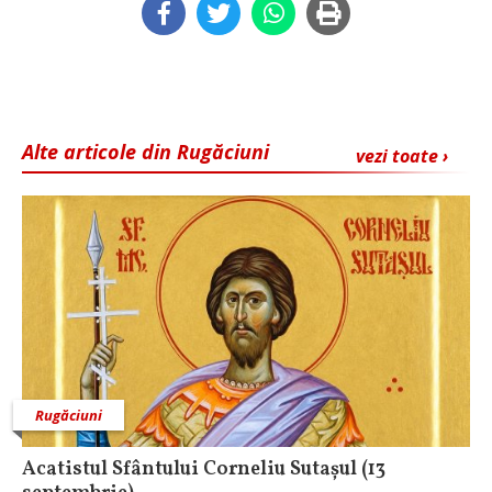
Alte articole din Rugăciuni
vezi toate ›
Rugăciuni
Acatistul Sfântului Corneliu Sutașul (13