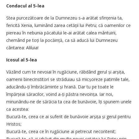
Condacul al 5-lea
Stea purcezătoare de la Dumnezeu s-a arătat sfințenia ta,
fericită Xenia, luminând zarea cetății lui Petru; că oamenilor ce
piereau în nebunia păcatului le-ai arătat calea mântuirii,
chemând pe toți la pocăință, ca să aducă lui Dumnezeu
cântarea: Aliluia!
Icosul al 5-lea
Văzând cum te nevoiai în rugăciune, răbdând gerul și arșița,
oamenii binecinstitori se străduiau să micșoreze patimile tale,
aducându-ți îmbrăcăminte și hrană. Dar tu pe toate le
împărțeai săracilor, voind a-ți păstra nevoința. Iar noi,
minunându-ne de sărăcia ta cea de bunăvoie, îți spunem unele
ca acestea:
Bucură-te, ceea ce ai suferit de bunăvoie arșița și gerul pentru
Hristos;
Bucură-te, ceea ce în rugăciune ai petrecut necontenit;
Bucură-te, că ai izbăvit din multe nevoi cetatea lui Petru prin