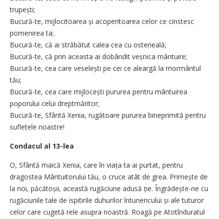
trupești;
Bucură-te, mijlocitoarea și acoperitoarea celor ce cinstesc
pomenirea ta;
Bucură-te, că ai străbătut calea cea cu osteneală;
Bucură-te, că prin aceasta ai dobândit veșnica mântuire;
Bucură-te, cea care veselești pe cei ce aleargă la mormântul
tău;
Bucură-te, cea care mijlocești pururea pentru mântuirea
poporului celui dreptmăritor;
Bucură-te, Sfântă Xenia, rugătoare pururea bineprimită pentru
sufletele noastre!
Condacul al 13-lea
O, Sfântă maică Xenia, care în viața ta ai purtat, pentru
dragostea Mântuitorului tău, o cruce atât de grea. Primește de
la noi, păcătoșii, această rugăciune adusă ție. Îngrădește-ne cu
rugăciunile tale de ispitirile duhurilor întunericului și ale tuturor
celor care cugetă rele asupra noastră. Roagă pe Atotînduratul