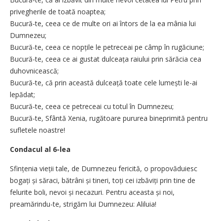
privegherile de toată noaptea;
Bucură-te, ceea ce de multe ori ai întors de la ea mânia lui
Dumnezeu;
Bucură-te, ceea ce nopțile le petreceai pe câmp în rugăciune;
Bucură-te, ceea ce ai gustat dulceața raiului prin sărăcia cea
duhovnicească;
Bucură-te, că prin această dulceață toate cele lumești le-ai
lepădat;
Bucură-te, ceea ce petreceai cu totul în Dumnezeu;
Bucură-te, Sfântă Xenia, rugătoare pururea bineprimită pentru
sufletele noastre!
Condacul al 6-lea
Sfințenia vieții tale, de Dumnezeu fericită, o propovăduiesc
bogați și săraci, bătrâni și tineri, toți cei izbăviți prin tine de
felurite boli, nevoi și necazuri. Pentru aceasta și noi,
preamărindu-te, strigăm lui Dumnezeu: Aliluia!