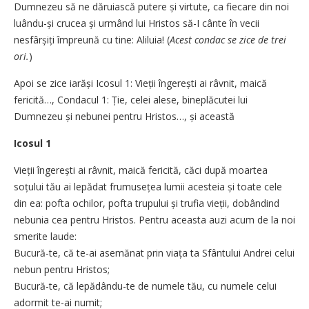
Dumnezeu să ne dăruiască putere și virtute, ca fiecare din noi
luându-și crucea și urmând lui Hristos să-I cânte în vecii
nesfârșiți împreună cu tine: Aliluia! (
Acest condac se zice de trei
ori.
)
Apoi se zice iarăși Icosul 1: Vieții îngerești ai râvnit, maică
fericită…, Condacul 1: Ție, celei alese, bineplăcutei lui
Dumnezeu și nebunei pentru Hristos…, și această
Icosul 1
Vieții îngerești ai râvnit, maică fericită, căci după moartea
soțului tău ai lepădat frumusețea lumii acesteia și toate cele
din ea: pofta ochilor, pofta trupului și trufia vieții, dobândind
nebunia cea pentru Hristos. Pentru aceasta auzi acum de la noi
smerite laude:
Bucură-te, că te-ai asemănat prin viața ta Sfântului Andrei celui
nebun pentru Hristos;
Bucură-te, că lepădându-te de numele tău, cu numele celui
adormit te-ai numit;