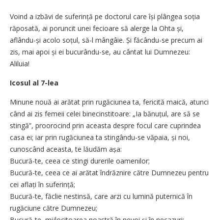
Voind a izbăvi de suferință pe doctorul care își plângea soția
răposată, ai poruncit unei fecioare să alerge la Ohta și,
aflându-și acolo soțul, să-l mângâie. Și făcându-se precum ai
zis, mai apoi și ei bucurându-se, au cântat lui Dumnezeu:
Aliluia!
Icosul al 7-lea
Minune nouă ai arătat prin rugăciunea ta, fericită maică, atunci
când ai zis femeii celei binecinstitoare: „Ia bănuțul, are să se
stingă”, proorocind prin aceasta despre focul care cuprindea
casa ei; iar prin rugăciunea ta stingându-se văpaia, și noi,
cunoscând aceasta, te lăudăm așa:
Bucură-te, ceea ce stingi durerile oamenilor;
Bucură-te, ceea ce ai arătat îndrăznire către Dumnezeu pentru
cei aflați în suferință;
Bucură-te, făclie nestinsă, care arzi cu lumină puternică în
rugăciune către Dumnezeu;
Bucură-te, mijlocitoarea noastră în nevoi și în necazuri;