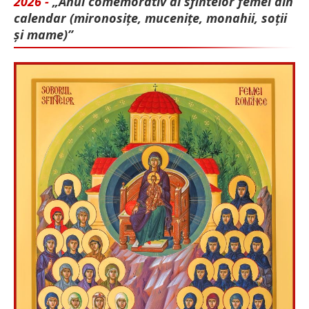
2026 -
„Anul comemorativ al sfintelor femei din
calendar (mironosițe, mu­cenițe, monahii, soții
și mame)”