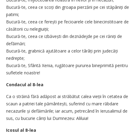
Bucură-te, ceea ce scoți din groapa pierzării pe cei stăpâniți de
patimi;
Bucură-te, ceea ce ferești pe fecioarele cele binecinstitoare de
căsătorii cu nelegiuiții;
Bucură-te, ceea ce izbăvești din deznădejde pe cei răniți de
defăimări;
Bucură-te, grabnică ajutătoare a celor târâți prin judecăți
nedrepte;
Bucură-te, Sfântă Xenia, rugătoare pururea bineprimită pentru
sufletele noastre!
Condacul al 8-lea
Ca o străină fără adăpost ai străbătut calea vieții în cetatea de
scaun a patriei tale pământești, suferind cu mare răbdare
necazurile și defăimările; iar acum, petrecând în Ierusalimul de
sus, cu bucurie cânți lui Dumnezeu: Aliluia!
Icosul al 8-lea