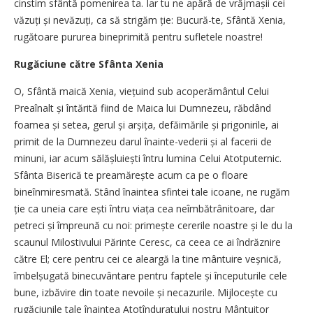
cinstim sfântă pomenirea ta. Iar tu ne apără de vrăjmașii cei
văzuți și nevăzuți, ca să strigăm ție: Bucură-te, Sfântă Xenia,
rugătoare pururea bineprimită pentru sufletele noastre!
Rugăciune către Sfânta Xenia
O, Sfântă maică Xenia, viețuind sub acoperământul Celui
Preaînalt și întărită fiind de Maica lui Dumnezeu, răbdând
foamea și setea, gerul și arșița, defăimările și prigonirile, ai
primit de la Dumnezeu darul înainte-vederii și al facerii de
minuni, iar acum sălășluiești întru lumina Celui Atotputernic.
Sfânta Biserică te preamărește acum ca pe o floare
bineînmiresmată. Stând înaintea sfintei tale icoane, ne rugăm
ție ca uneia care ești întru viața cea neîmbătrânitoare, dar
petreci și împreună cu noi: primește cererile noastre și le du la
scaunul Milostivului Părinte Ceresc, ca ceea ce ai îndrăznire
către El; cere pentru cei ce aleargă la tine mântuire veșnică,
îmbelșugată binecuvântare pentru faptele și începuturile cele
bune, izbăvire din toate nevoile și necazurile. Mijlocește cu
rugăciunile tale înaintea Atotînduratului nostru Mântuitor