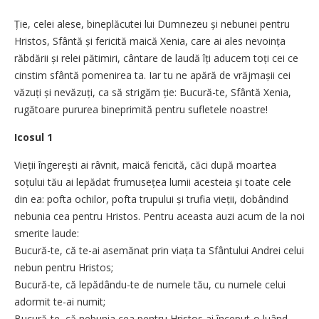
Ție, celei alese, bineplăcutei lui Dumnezeu și nebunei pentru
Hristos, Sfântă și fericită maică Xenia, care ai ales nevoința
răbdării și relei pătimiri, cântare de laudă îți aducem toți cei ce
cinstim sfântă pomenirea ta. Iar tu ne apără de vrăjmașii cei
văzuți și nevăzuți, ca să strigăm ție: Bucură-te, Sfântă Xenia,
rugătoare pururea bineprimită pentru sufletele noastre!
Icosul 1
Vieții îngerești ai râvnit, maică fericită, căci după moartea
soțului tău ai lepădat frumusețea lumii acesteia și toate cele
din ea: pofta ochilor, pofta trupului și trufia vieții, dobândind
nebunia cea pentru Hristos. Pentru aceasta auzi acum de la noi
smerite laude:
Bucură-te, că te-ai asemănat prin viața ta Sfântului Andrei celui
nebun pentru Hristos;
Bucură-te, că lepădându-te de numele tău, cu numele celui
adormit te-ai numit;
Bucură-te, că nebunia cea pentru Hristos ai început-o luând