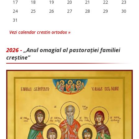
17
18
19
20
21
22
23
24
25
26
27
28
29
30
31
Vezi calendar crestin ortodox »
2026 -
„Anul omagial al pastorației familiei
creștine”