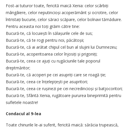
Fost-ai tuturor toate, fericită maică Xenia: celor scârbiți
mângâiere, celor neputincioși acoperământ și ocrotire, celor
întristați bucurie, celor săraci scăpare, celor bolnavi tămăduire.
Pentru aceasta noi toți grăim către tine:
Bucură-te, că locuiești în sălașurile cele de sus;
Bucură-te, că te rogi pentru noi, păcătoșii;
Bucură-te, că ai arătat chipul cel bun al slujirii lui Dumnezeu;
Bucură-te, acoperitoarea celor înjosiți și prigoniți;
Bucură-te, ceea ce ajuți cu rugăciunile tale poporul
dreptmăritor;
Bucură-te, că acoperi pe cei asupriți care se roagă ție;
Bucură-te, ceea ce înțelepțești pe asupritori;
Bucură-te, ceea ce rușinezi pe cei necredincioși și batjocoritori;
Bucură-te, Sfântă Xenia, rugătoare pururea bineprimită pentru
sufletele noastre!
Condacul al 9-lea
Toate chinurile le-ai suferit, fericită maică: sărăcia trupească,