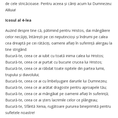
de cele stricăcioase. Pentru aceea și cânți acum lui Dumnezeu:
Aliluia!
Icosul al 4-lea
Auzind despre tine că, pătimind pentru Hristos, dai mângâiere
celor necăjiți, întărești pe cei neputincioși și îndrumi pe calea
cea dreaptă pe cei rătăciți, oamenii aflați în suferință alergau la
tine strigând:
Bucură-te, ceea ce ai iubit cu toată inima calea lui Hristos;
Bucură-te, ceea ce ai purtat cu bucurie crucea lui Hristos;
Bucură-te, ceea ce ai răbdat toate ispitele din partea lumii,
trupului și diavolului;
Bucură-te, ceea ce ai cu îmbelșugare darurile lui Dumnezeu;
Bucură-te, ceea ce ai arătat dragoste pentru aproapele tău;
Bucură-te, ceea ce ai mângâiat pe oamenii aflați în suferință;
Bucură-te, ceea ce ai șters lacrimile celor ce plângeau;
Bucură-te, Sfântă Xenia, rugătoare pururea bineprimită pentru
sufletele noastre!