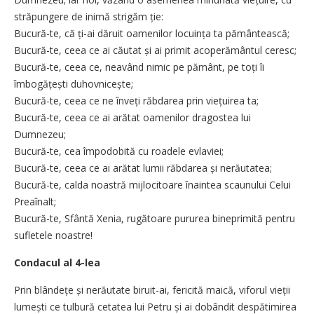
străpungere de inimă strigăm ție:
Bucură-te, că ți-ai dăruit oamenilor locuința ta pământească;
Bucură-te, ceea ce ai căutat și ai primit acoperământul ceresc;
Bucură-te, ceea ce, neavând nimic pe pământ, pe toți îi
îmbogățești duhovnicește;
Bucură-te, ceea ce ne înveți răbdarea prin viețuirea ta;
Bucură-te, ceea ce ai arătat oamenilor dragostea lui
Dumnezeu;
Bucură-te, cea împodobită cu roadele evlaviei;
Bucură-te, ceea ce ai arătat lumii răbdarea și nerăutatea;
Bucură-te, calda noastră mijlocitoare înaintea scaunului Celui
Preaînalt;
Bucură-te, Sfântă Xenia, rugătoare pururea bineprimită pentru
sufletele noastre!
Condacul al 4-lea
Prin blândețe și nerăutate biruit-ai, fericită maică, viforul vieții
lumești ce tulbură cetatea lui Petru și ai dobândit despătimirea