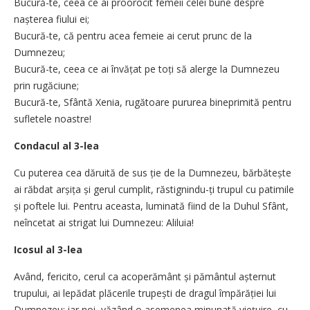
Bucură-te, ceea ce ai proorocit femeii celei bune despre
nașterea fiului ei;
Bucură-te, că pentru acea femeie ai cerut prunc de la
Dumnezeu;
Bucură-te, ceea ce ai învățat pe toți să alerge la Dumnezeu
prin rugăciune;
Bucură-te, Sfântă Xenia, rugătoare pururea bineprimită pentru
sufletele noastre!
Condacul al 3-lea
Cu puterea cea dăruită de sus ție de la Dumnezeu, bărbătește
ai răbdat arșița și gerul cumplit, răstignindu-ți trupul cu patimile
și poftele lui. Pentru aceasta, luminată fiind de la Duhul Sfânt,
neîncetat ai strigat lui Dumnezeu: Aliluia!
Icosul al 3-lea
Având, fericito, cerul ca acoperământ și pământul așternut
trupului, ai lepădat plăcerile trupești de dragul împărăției lui
Dumnezeu; iar noi, văzând o asemenea minunată viețuire, cu