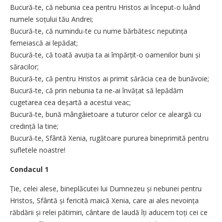
Bucură-te, că nebunia cea pentru Hristos ai început-o luând
numele soțului tău Andrei;
Bucură-te, că numindu-te cu nume bărbătesc neputința
femeiască ai lepădat;
Bucură-te, că toată avuția ta ai împărțit-o oamenilor buni și
săracilor;
Bucură-te, că pentru Hristos ai primit sărăcia cea de bunăvoie;
Bucură-te, că prin nebunia ta ne-ai învățat să lepădăm
cugetarea cea deșartă a acestui veac;
Bucură-te, bună mângâietoare a tuturor celor ce aleargă cu
credință la tine;
Bucură-te, Sfântă Xenia, rugătoare pururea bineprimită pentru
sufletele noastre!
Condacul 1
Ție, celei alese, bineplăcutei lui Dumnezeu și nebunei pentru
Hristos, Sfântă și fericită maică Xenia, care ai ales nevoința
răbdării și relei pătimiri, cântare de laudă îți aducem toți cei ce