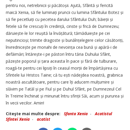
pentru noi, netrebnicii și păcătoșii. Ajută, Sfântă și fericită
maică Xenia, să fie luminați pruncii cu lumina Sfântului Botez și
să fie pecetluiți cu pecetea darului Sfântului Duh; băieții și
fetele să fie crescuți în credință, cinste și frică de Dumnezeu;
dăruiește-le lor reușită la învățătură; tămăduiește pe cei
neputincioși; trimite dragoste și bunăînțelegere celor căsătoriți,
învrednicește pe monahi de nevoința cea bună și apără-i de
defăimări; întărește-i pe păstori întru tăria Duhului Sfânt,
păzește poporul și țara aceasta în pace și fără de tulburare,
roagă-te pentru cei lipsiți în ceasul morții de împărtășirea cu
Sfintele lui Hristos Taine; că tu ești nădejdea noastră, grabnica
noastră ascultătoare, pentru care îți aducem mulțumire și
slăvim pe Tatăl și pe Fiul și pe Duhul Sfânt, pe Dumnezeul Cel
în Treime închinat și minunat întru sfinții Săi, acum și pururea și
în vecii vecilor. Amin!
Citeşte mai multe despre:
Sfanta Xenia
-
Acatistul
Sfintei Xenia
-
acatist