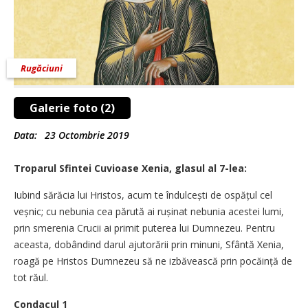
Rugăciuni
Galerie foto (2)
Data:
23 Octombrie 2019
Troparul Sfintei Cuvioase Xenia, glasul al 7-lea:
Iubind sărăcia lui Hristos, acum te îndulcești de ospățul cel
veșnic; cu nebunia cea părută ai rușinat nebunia acestei lumi,
prin smerenia Crucii ai primit puterea lui Dumnezeu. Pentru
aceasta, dobândind darul ajutorării prin minuni, Sfântă Xenia,
roagă pe Hristos Dumnezeu să ne izbăvească prin pocăință de
tot răul.
Condacul 1