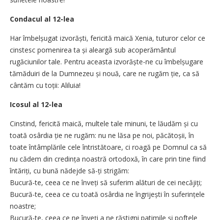
Condacul al 12-lea
Har îmbelșugat izvorăști, fericită maică Xenia, tuturor celor ce
cinstesc pomenirea ta și aleargă sub acoperământul
rugăciunilor tale. Pentru aceasta izvorăște-ne cu îmbelșugare
tămăduiri de la Dumnezeu și nouă, care ne rugăm ție, ca să
cântăm cu toții: Aliluia!
Icosul al 12-lea
Cinstind, fericită maică, multele tale minuni, te lăudăm și cu
toată osârdia ție ne rugăm: nu ne lăsa pe noi, păcătoșii, în
toate întâmplările cele întristătoare, ci roagă pe Domnul ca să
nu cădem din credința noastră ortodoxă, în care prin tine fiind
întăriți, cu bună nădejde să-ți strigăm:
Bucură-te, ceea ce ne înveți să suferim alături de cei necăjiți;
Bucură-te, ceea ce cu toată osârdia ne îngrijești în suferințele
noastre;
Bucură-te, ceea ce ne înveți a ne răstigni patimile și poftele