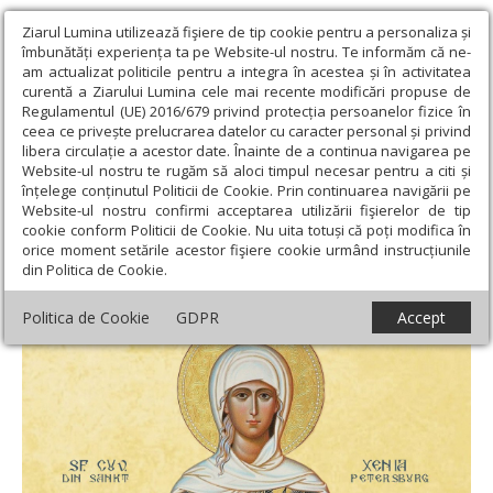
Ziarul Lumina utilizează fişiere de tip cookie pentru a personaliza și
îmbunătăți experiența ta pe Website-ul nostru. Te informăm că ne-
am actualizat politicile pentru a integra în acestea și în activitatea
curentă a Ziarului Lumina cele mai recente modificări propuse de
Regulamentul (UE) 2016/679 privind protecția persoanelor fizice în
ceea ce privește prelucrarea datelor cu caracter personal și privind
libera circulație a acestor date. Înainte de a continua navigarea pe
Website-ul nostru te rugăm să aloci timpul necesar pentru a citi și
Ziarul Lumina
›
Teologie și spiritualitate
›
Rugăciuni
›
Acatistul
înțelege conținutul Politicii de Cookie. Prin continuarea navigării pe
Sfintei Xenia din Sankt Petersburg (24 Ianuarie)
Website-ul nostru confirmi acceptarea utilizării fişierelor de tip
cookie conform Politicii de Cookie. Nu uita totuși că poți modifica în
Acatistul Sfintei Xenia din Sankt
orice moment setările acestor fişiere cookie urmând instrucțiunile
din Politica de Cookie.
Petersburg (24 Ianuarie)
Politica de Cookie
GDPR
Accept