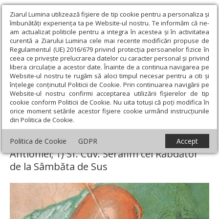
Ziarul Lumina utilizează fişiere de tip cookie pentru a personaliza și
îmbunătăți experiența ta pe Website-ul nostru. Te informăm că ne-
am actualizat politicile pentru a integra în acestea și în activitatea
curentă a Ziarului Lumina cele mai recente modificări propuse de
Regulamentul (UE) 2016/679 privind protecția persoanelor fizice în
ceea ce privește prelucrarea datelor cu caracter personal și privind
libera circulație a acestor date. Înainte de a continua navigarea pe
Website-ul nostru te rugăm să aloci timpul necesar pentru a citi și
Ziarul Lumina
›
Teologie și spiritualitate
›
Sinaxar
›
Înainte-
înțelege conținutul Politicii de Cookie. Prin continuarea navigării pe
prăznuirea Naşterii Domnului; Sf. Sfinţit Mc. Ignatie Teoforul,
Website-ul nostru confirmi acceptarea utilizării fişierelor de tip
episcopul Antiohiei; †) Sf. Cuv. Serafim cel Răbdător de la Sâmbăta
cookie conform Politicii de Cookie. Nu uita totuși că poți modifica în
de Sus
orice moment setările acestor fişiere cookie urmând instrucțiunile
din Politica de Cookie.
Înainte-prăznuirea Naşterii Domnului; Sf.
Sfinţit Mc. Ignatie Teoforul, episcopul
Politica de Cookie
GDPR
Accept
Antiohiei; †) Sf. Cuv. Serafim cel Răbdător
de la Sâmbăta de Sus