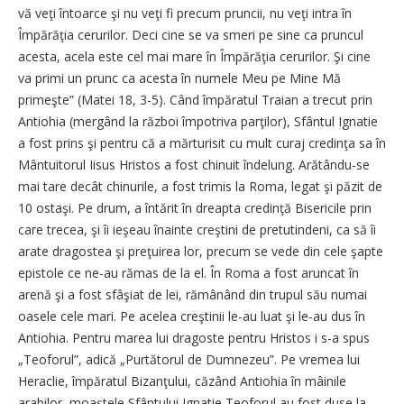
vă veţi întoarce şi nu veţi fi precum pruncii, nu veţi intra în
Împărăţia cerurilor. Deci cine se va smeri pe sine ca pruncul
acesta, acela este cel mai mare în Împărăţia cerurilor. Şi cine
va primi un prunc ca acesta în numele Meu pe Mine Mă
primeşte” (Matei 18, 3-5). Când împăratul Traian a trecut prin
Antiohia (mergând la război împotriva parţilor), Sfântul Ignatie
a fost prins şi pentru că a mărturisit cu mult curaj credinţa sa în
Mântuitorul Iisus Hristos a fost chinuit îndelung. Arătându-se
mai tare decât chinurile, a fost trimis la Roma, legat şi păzit de
10 ostaşi. Pe drum, a întărit în dreapta credinţă Bisericile prin
care trecea, şi îi ieşeau înainte creştini de pretutindeni, ca să îi
arate dragostea şi preţuirea lor, precum se vede din cele şapte
epistole ce ne-au rămas de la el. În Roma a fost aruncat în
arenă şi a fost sfâşiat de lei, rămânând din trupul său numai
oasele cele mari. Pe acelea creştinii le-au luat şi le-au dus în
Antiohia. Pentru marea lui dragoste pentru Hristos i s-a spus
„Teoforul”, adică „Purtătorul de Dumnezeu”. Pe vremea lui
Heraclie, împăratul Bizanţului, căzând Antiohia în mâinile
arabilor, moaştele Sfântului Ignatie Teoforul au fost duse la