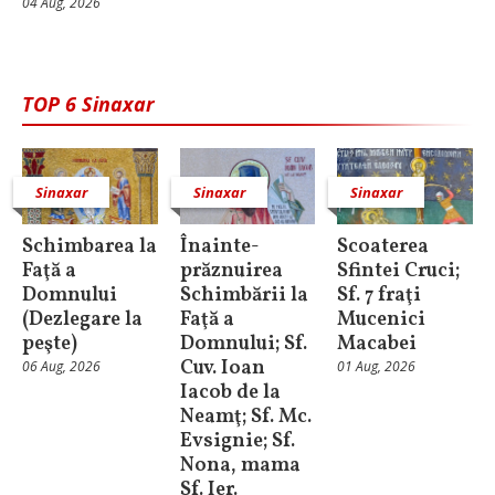
04 Aug, 2026
TOP 6 Sinaxar
Sinaxar
Sinaxar
Sinaxar
Schimbarea la
Înainte-
Scoaterea
Faţă a
prăznuirea
Sfintei Cruci;
Domnului
Schimbării la
Sf. 7 fraţi
(Dezlegare la
Faţă a
Mucenici
peşte)
Domnului; Sf.
Macabei
Cuv. Ioan
06 Aug, 2026
01 Aug, 2026
Iacob de la
Neamţ; Sf. Mc.
Evsignie; Sf.
Nona, mama
Sf. Ier.