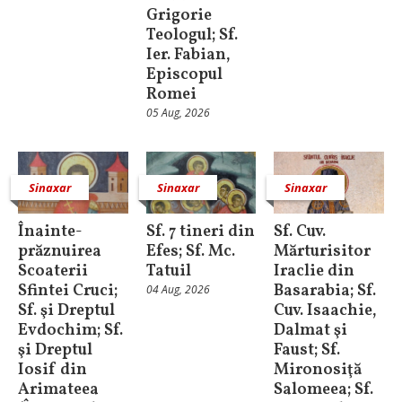
Grigorie
Teologul; Sf.
Ier. Fabian,
Episcopul
Romei
05 Aug, 2026
Sinaxar
Sinaxar
Sinaxar
Înainte-
Sf. 7 tineri din
Sf. Cuv.
prăznuirea
Efes; Sf. Mc.
Mărturisitor
Scoaterii
Tatuil
Iraclie din
Sfintei Cruci;
Basarabia; Sf.
04 Aug, 2026
Sf. şi Dreptul
Cuv. Isaachie,
Evdochim; Sf.
Dalmat şi
şi Dreptul
Faust; Sf.
Iosif din
Mironosiţă
Arimateea
Salomeea; Sf.