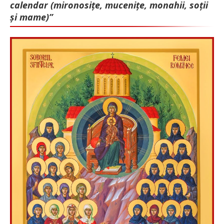
calendar (mironosițe, mu­cenițe, monahii, soții
și mame)”