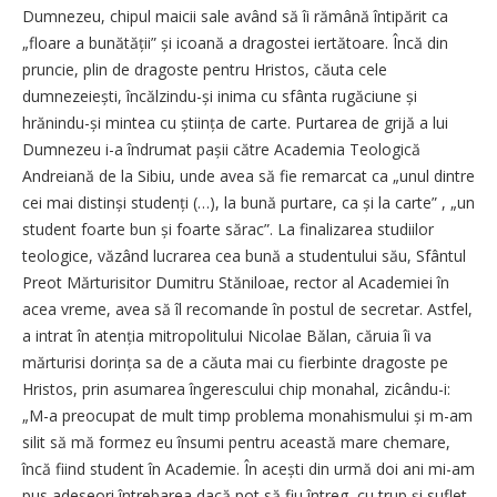
Dumnezeu, chipul maicii sale având să îi rămână întipărit ca
„floare a bunătății” și icoană a dragostei iertătoare. Încă din
pruncie, plin de dragoste pentru Hristos, căuta cele
dumnezeiești, încălzindu-și inima cu sfânta rugăciune și
hrănindu-și mintea cu știința de carte. Purtarea de grijă a lui
Dumnezeu i-a îndrumat pașii către Academia Teologică
Andreiană de la Sibiu, unde avea să fie remarcat ca „unul dintre
cei mai distinși studenți (…), la bună purtare, ca și la carte” , „un
student foarte bun și foarte sărac”. La finalizarea studiilor
teologice, văzând lucrarea cea bună a studentului său, Sfântul
Preot Mărturisitor Dumitru Stăniloae, rector al Academiei în
acea vreme, avea să îl recomande în postul de secretar. Astfel,
a intrat în atenția mitropolitului Nicolae Bălan, căruia îi va
mărturisi dorința sa de a căuta mai cu fierbinte dragoste pe
Hristos, prin asumarea îngerescului chip monahal, zicându-i:
„M-a preocupat de mult timp problema monahismului și m-am
silit să mă formez eu însumi pentru această mare chemare,
încă fiind student în Academie. În acești din urmă doi ani mi-am
pus adeseori întrebarea dacă pot să fiu întreg, cu trup și suflet,