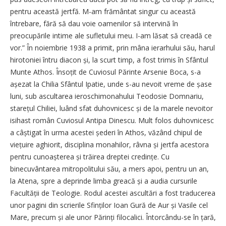
pentru această jertfă. M-am frământat singur cu această
întrebare, fără să dau voie oamenilor să intervină în
preocupările intime ale sufletului meu. I-am lăsat să creadă ce
vor.” În noiembrie 1938 a primit, prin mâna ierarhului său, harul
hirotoniei întru diacon și, la scurt timp, a fost trimis în Sfântul
Munte Athos. Însoțit de Cuviosul Părinte Arsenie Boca, s-a
așezat la Chilia Sfântul Ipatie, unde s-au nevoit vreme de șase
luni, sub ascultarea ieroschimonahului Teodosie Domnariu,
starețul Chiliei, luând sfat duhovnicesc și de la marele nevoitor
isihast român Cuviosul Antipa Dinescu. Mult folos duhovnicesc
a câștigat în urma acestei șederi în Athos, văzând chipul de
viețuire aghiorit, disciplina monahilor, râvna și jertfa acestora
pentru cunoașterea și trăirea dreptei credințe. Cu
binecuvântarea mitropolitului său, a mers apoi, pentru un an,
la Atena, spre a deprinde limba greacă și a audia cursurile
Facultății de Teologie. Rodul acestei ascultări a fost traducerea
unor pagini din scrierile Sfinților Ioan Gură de Aur și Vasile cel
Mare, precum și ale unor Părinți filocalici. Întorcându-se în țară,