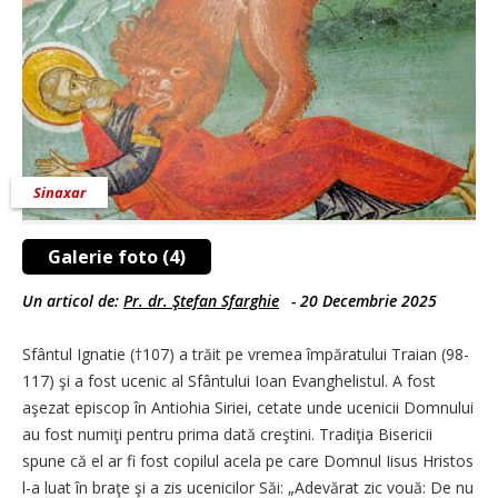
Sinaxar
Galerie foto (4)
Un articol de:
Pr. dr. Ştefan Sfarghie
-
20 Decembrie 2025
Sfântul Ignatie (†107) a trăit pe vremea împăratului Traian (98-
117) şi a fost ucenic al Sfântului Ioan Evanghelistul. A fost
aşezat episcop în Antiohia Siriei, cetate unde ucenicii Domnului
au fost numiţi pentru prima dată creştini. Tradiţia Bisericii
spune că el ar fi fost copilul acela pe care Domnul Iisus Hristos
l-a luat în braţe şi a zis ucenicilor Săi: „Adevărat zic vouă: De nu