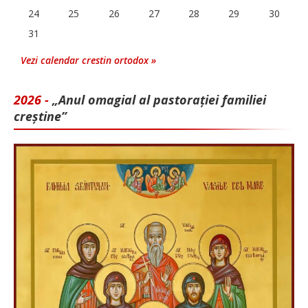
24
25
26
27
28
29
30
31
Vezi calendar crestin ortodox »
2026 -
„Anul omagial al pastorației familiei
creștine”