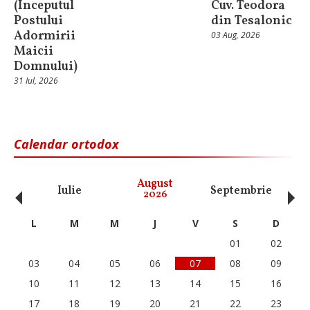
(Începutul
Cuv. Teodora
Postului
din Tesalonic
Adormirii
03 Aug, 2026
Maicii
Domnului)
31 Iul, 2026
Calendar ortodox
‹
›
August
Iulie
Septembrie
O
2026
L
M
M
J
V
S
D
01
02
03
04
05
06
07
08
09
10
11
12
13
14
15
16
17
18
19
20
21
22
23