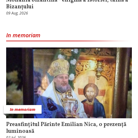
Monahia bizantină - enigmă a istoriei, taină a
Bizanțului
09 Aug, 2026
In memoriam
In memoriam
Preasfințitul Părinte Emilian Nica, o prezență
luminoasă
02 Iul, 2026