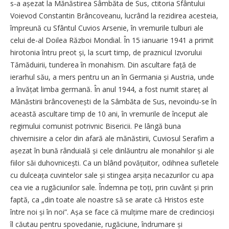
s-a așezat la Mănăstirea Sâmbăta de Sus, ctitoria Sfântului
Voievod Constantin Brâncoveanu, lucrând la rezidirea acesteia,
împreună cu Sfântul Cuvios Arsenie, în vremurile tulburi ale
celui de-al Doilea Război Mondial. În 15 ianuarie 1941 a primit
hirotonia întru preot și, la scurt timp, de praznicul Izvorului
Tămăduirii, tunderea în monahism. Din ascultare față de
ierarhul său, a mers pentru un an în Germania și Austria, unde
a învățat limba germană. În anul 1944, a fost numit stareț al
Mănăstirii brâncovenești de la Sâmbăta de Sus, nevoindu-se în
această ascultare timp de 10 ani, în vremurile de început ale
regimului comunist potrivnic Bisericii. Pe lângă buna
chivernisire a celor din afară ale mănăstirii, Cuviosul Serafim a
așezat în bună rânduială și cele dinlăuntru ale monahilor și ale
fiilor săi duhovnicești. Ca un blând povățuitor, odihnea sufletele
cu dulceața cuvintelor sale și stingea arșița necazurilor cu apa
cea vie a rugăciunilor sale. Îndemna pe toți, prin cuvânt și prin
faptă, ca „din toate ale noastre să se arate că Hristos este
între noi și în noi”. Așa se face că mulțime mare de credincioși
îl căutau pentru spovedanie, rugăciune, îndrumare și