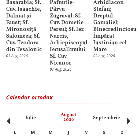
Basarabia; Sf.
Pafnutie-
Arhidiacon
Cuv. Isaachie,
Pârvu
Ştefan;
Dalmat şi
Zugravul; Sf.
Dreptul
Faust; Sf.
Cuv. Dometie
Gamaliel;
Mironosiţă
Persul; Sf. Ier.
Binecredinciosu
Salomeea; Sf.
Narcis,
Împărat
Cuv. Teodora
Arhiepiscopul
Iustinian cel
din Tesalonic
Ierusalimului;
Mare
Sf. Cuv.
03 Aug, 2026
02 Aug, 2026
Nicanor
07 Aug, 2026
Calendar ortodox
‹
›
August
Iulie
Septembrie
O
2026
L
M
M
J
V
S
D