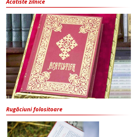
Acatiste zilnice
Rugăciuni folositoare