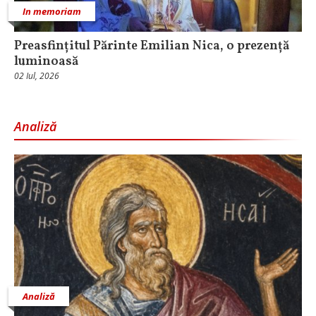
In memoriam
Preasfințitul Părinte Emilian Nica, o prezență
luminoasă
02 Iul, 2026
Analiză
Analiză