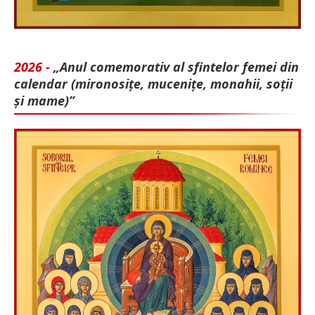
2026 -
„Anul comemorativ al sfintelor femei din
calendar (mironosițe, mu­cenițe, monahii, soții
și mame)”