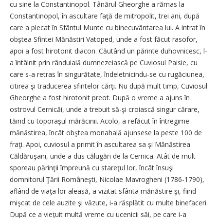
cu sine la Constantinopol. Tânărul Gheorghe a rămas la
Constantinopol, în ascultare faţă de mitropolit, trei ani, după
care a plecat în Sfântul Munte cu binecuvântarea lui. A intrat în
obştea Sfintei Mănăstiri Vatoped, unde a fost făcut rasofor,
apoi a fost hirotonit diacon. Căutând un părinte duhovnicesc, l-
a întâlnit prin rânduială dumnezeiască pe Cuviosul Paisie, cu
care s-a retras în singurătate, îndeletnicindu-se cu rugăciunea,
citirea şi traducerea sfintelor cărţi. Nu după mult timp, Cuviosul
Gheorghe a fost hirotonit preot. După o vreme a ajuns în
ostrovul Cernicăi, unde a trebuit să-şi croiască singur cărare,
tăind cu toporaşul mărăcinii. Acolo, a refăcut în întregime
mănăstirea, încât obştea monahală ajunsese la peste 100 de
fraţi. Apoi, cuviosul a primit în ascultarea sa şi Mănăstirea
Căldăruşani, unde a dus călugări de la Cernica. Atât de mult
sporeau părinţii împreună cu stareţul lor, încât însuşi
domnitorul Ţării Româneşti, Nicolae Mavrogheni (1786-1790),
aflând de viaţa lor aleasă, a vizitat sfânta mănăstire şi, fiind
mişcat de cele auzite şi văzute, i-a răsplătit cu multe binefaceri.
După ce a vieţuit multă vreme cu ucenicii săi, pe care i-a