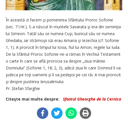
În această zi facem şi pomenirea Sfântului Proroc Sofonie
(sec. 7 î.Hr.). S-a născut în muntele Savarata şi era din seminţia
lui Simeon. Tatăl său se numea Cuşi, bunicul său se numea
Ghedalia, iar strămoşii săi erau Amaria şi Iezechia (cf. Sofonie
1, 1). A prorocit în timpul lui Iosia, fiul lui Amon, regele lui Iuda.
De la Sfântul Proroc Sofonie ne-a rămas în Vechiul Testament
o carte în care se află prorocia sa despre „ziua mâniei
Domnului” (Sofonie 1, 18; 2, 3), adică ziua în care Domnul îi va
judeca pe toţi oamenii şi îi va pedepsi pe cei răi. A mai prorocit
şi despre pustiirea Ierusalimului.
Pr. Ștefan Sfarghie
Citeşte mai multe despre:
Sfantul Gheorghe de la Cernica