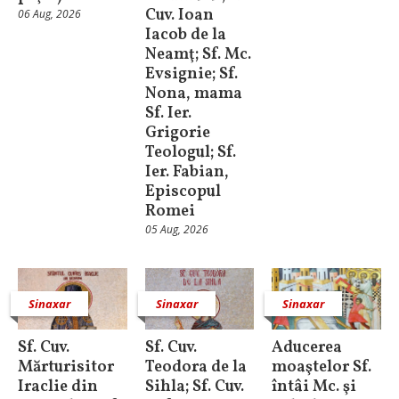
Cuv. Ioan
06 Aug, 2026
Iacob de la
Neamţ; Sf. Mc.
Evsignie; Sf.
Nona, mama
Sf. Ier.
Grigorie
Teologul; Sf.
Ier. Fabian,
Episcopul
Romei
05 Aug, 2026
Sinaxar
Sinaxar
Sinaxar
Sf. Cuv.
Sf. Cuv.
Aducerea
Mărturisitor
Teodora de la
moaştelor Sf.
Iraclie din
Sihla; Sf. Cuv.
întâi Mc. şi