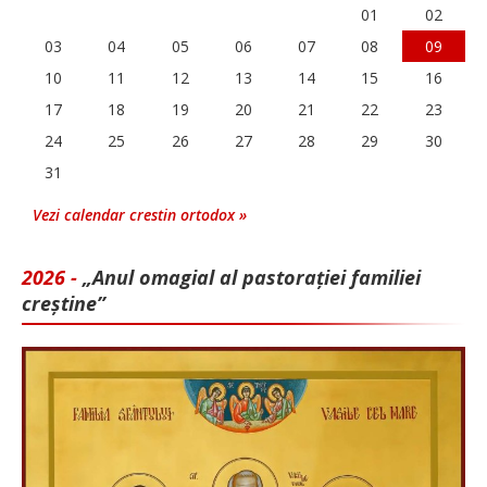
01
02
03
04
05
06
07
08
09
10
11
12
13
14
15
16
17
18
19
20
21
22
23
24
25
26
27
28
29
30
31
Vezi calendar crestin ortodox »
2026 -
„Anul omagial al pastorației familiei
creștine”