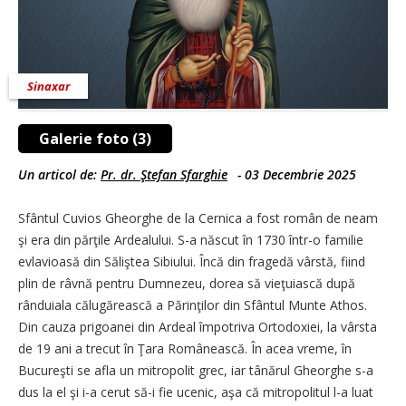
Sinaxar
Galerie foto (3)
Un articol de:
Pr. dr. Ştefan Sfarghie
-
03 Decembrie 2025
Sfântul Cuvios Gheorghe de la Cernica a fost român de neam
şi era din părţile Ardealului. S-a născut în 1730 într-o familie
evlavioasă din Săliştea Sibiului. Încă din fragedă vârstă, fiind
plin de râvnă pentru Dumnezeu, dorea să vieţuiască după
rânduiala călugărească a Părinţilor din Sfântul Munte Athos.
Din cauza prigoanei din Ardeal împotriva Ortodoxiei, la vârsta
de 19 ani a trecut în Ţara Românească. În acea vreme, în
Bucureşti se afla un mitropolit grec, iar tânărul Gheorghe s-a
dus la el şi i-a cerut să-i fie ucenic, aşa că mitropolitul l-a luat