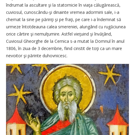
îndrumat la ascultare şi la statornicie în viaţa călugărească,
cuviosul, cunoscându-şi dinainte vremea adormirii sale, i-a
chemat la sine pe părinţi şi pe fraţi, pe care i-a îndemnat să
urmeze întotdeauna calea smereniei, alungând cu rugăciunea
orice cârtire şi nemulţumire. Astfel vieţuind şi învăţând,
Cuviosul Gheorghe de la Cernica s-a mutat la Domnul în anul
1806, în ziua de 3 decembrie, fiind cinstit de toţi ca un mare
nevoitor şi părinte duhovnicesc.