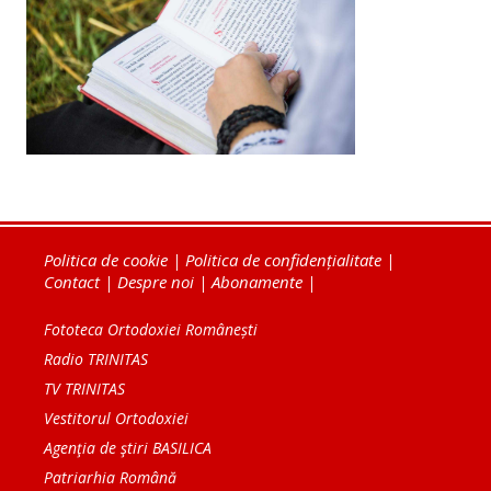
Politica de cookie
|
Politica de confidențialitate
|
Contact
|
Despre noi
|
Abonamente
|
Fototeca Ortodoxiei Românești
Radio TRINITAS
TV TRINITAS
Vestitorul Ortodoxiei
Agenţia de ştiri BASILICA
Patriarhia Română