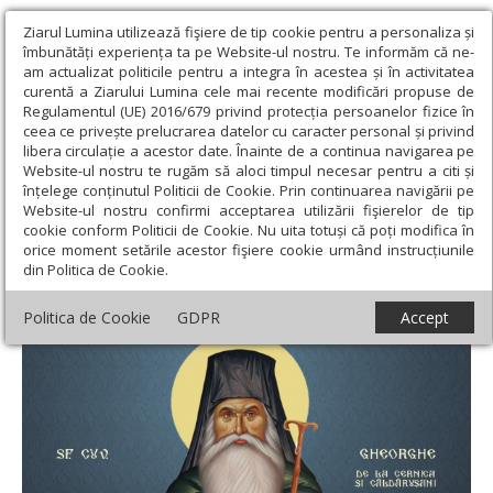
Ziarul Lumina utilizează fişiere de tip cookie pentru a personaliza și
îmbunătăți experiența ta pe Website-ul nostru. Te informăm că ne-
am actualizat politicile pentru a integra în acestea și în activitatea
curentă a Ziarului Lumina cele mai recente modificări propuse de
Regulamentul (UE) 2016/679 privind protecția persoanelor fizice în
ceea ce privește prelucrarea datelor cu caracter personal și privind
libera circulație a acestor date. Înainte de a continua navigarea pe
Website-ul nostru te rugăm să aloci timpul necesar pentru a citi și
Ziarul Lumina
›
Teologie și spiritualitate
›
Sinaxar
›
Sf. Cuv.
înțelege conținutul Politicii de Cookie. Prin continuarea navigării pe
Gheorghe de la Cernica şi Căldăruşani; Sf. Proroc Sofonie
Website-ul nostru confirmi acceptarea utilizării fişierelor de tip
cookie conform Politicii de Cookie. Nu uita totuși că poți modifica în
Sf. Cuv. Gheorghe de la Cernica şi
orice moment setările acestor fişiere cookie urmând instrucțiunile
din Politica de Cookie.
Căldăruşani; Sf. Proroc Sofonie
Politica de Cookie
GDPR
Accept