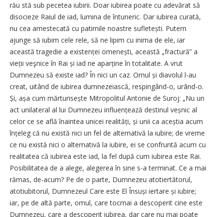
rău stă sub pecetea iubirii. Doar iubirea poate cu adevărat să
disocieze Raiul de iad, lumina de întuneric. Dar iubirea curată,
nu cea amestecată cu patimile noastre sufletești. Putem
ajunge să iubim cele rele, să ne lipim cu inima de ele, iar
această tragedie a existenței omenești, această „fractură” a
vieții veşnice în Rai și iad ne aparține în totalitate. A vrut
Dumnezeu să existe iad? În nici un caz. Omul și diavolul l-au
creat, uitând de iubirea dumnezeiască, respingând-o, urând-o.
Și, așa cum mărtu­risește Mitropolitul Antonie de Suroj: „Nu un
act unilateral al lui Dumnezeu influențează destinul veșnic al
celor ce se află înaintea unicei realități, și unii ca aceștia acum
înțeleg că nu există nici un fel de alternativă la iubire; de vreme
ce nu există nici o alternativă la iubire, ei se confruntă acum cu
realitatea că iubirea este iad, la fel după cum iubirea este Rai.
Posibilitatea de a alege, alegerea în sine s-a terminat. Ce a mai
rămas, de-acum? Pe de o parte, Dumnezeu atotiertătorul,
atotiubitorul, Dumnezeul Care este El Însuși iertare și iubire;
iar, pe de altă parte, omul, care tocmai a descoperit cine este
Dumnezeu, care a descoperit iubirea, dar care nu mai poate