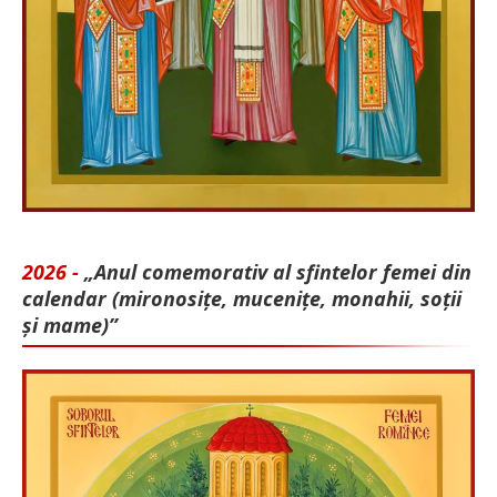
2026 -
„Anul comemorativ al sfintelor femei din
calendar (mironosițe, mu­cenițe, monahii, soții
și mame)”