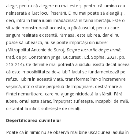
alege, pentru că alegere nu mai este și pentru că lumina cea
neînserată a luat locul înserării. El nu mai poate să aleagă și,
deci, intră în taina iubirii înrădăcinată în taina libertății. Este o
situație monstruoasă aceasta, a păcătosului, pentru care
singura realitate existentă, rămasă, este iubirea, dar el nu
poate să iubească, nu se poate împărtăși din iubire”
(Mitropolitul Antonie de Suroj,
Despre lucrurile de pe urmă
,
trad. de pr. Constantin Jinga, București, Ed. Sophia, 2021,
pp.
213-214). Ce definiție mai potrivită a iadului există decât aceea
că este imposibilitatea de-a iubi? Iadul se fundamentează pe
refuzul iubirii în această viață, transformat într-o încremenire
veșnică, într-o stare perpetuă de împuținare, destrămare a
ființei nemuritoare, care nu ajunge niciodată la sfârșit. Fără
iubire, omul este sărac, împuținat sufletește, incapabil de milă,
distanțat la infinit sufletește de ceilalți.
Deșertificarea cuvintelor
Poate că în nimic nu se observă mai bine uscăciunea iadului în