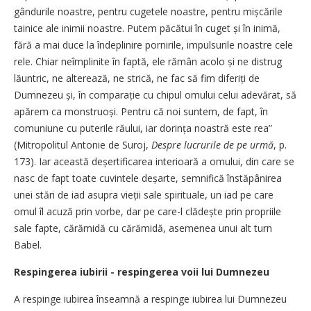
gândurile noastre, pentru cugetele noastre, pentru mișcările
tainice ale inimii noastre. Putem păcătui în cuget și în inimă,
fără a mai duce la îndeplinire pornirile, impulsurile noastre cele
rele. Chiar neîmplinite în faptă, ele rămân acolo și ne distrug
lăuntric, ne alterează, ne strică, ne fac să fim diferiți de
Dumnezeu și, în comparație cu chipul omului celui adevărat, să
apărem ca monstruoși. Pentru că noi suntem, de fapt, în
comuniune cu puterile răului, iar dorința noastră este rea”
(Mitropolitul Antonie de Suroj,
Despre lucrurile de pe urmă
, p.
173). Iar această deșertificarea interioară a omului, din care se
nasc de fapt toate cuvintele deșarte, semnifică înstăpânirea
unei stări de iad asupra vieții sale spirituale, un iad pe care
omul îl acuză prin vorbe, dar pe care-l clădește prin propriile
sale fapte, cărămidă cu cărămidă, asemenea unui alt turn
Babel.
Respingerea iubirii - respingerea voii lui Dumnezeu
A respinge iubirea înseamnă a respinge iubirea lui Dumnezeu