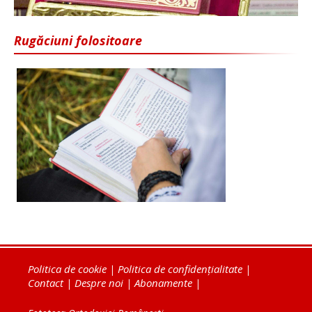
Rugăciuni folositoare
Politica de cookie
|
Politica de confidențialitate
|
Contact
|
Despre noi
|
Abonamente
|