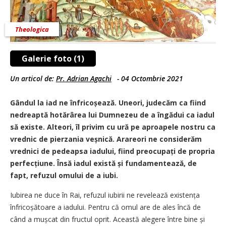
Theologica
Galerie foto (1)
Un articol de:
Pr. Adrian Agachi
-
04 Octombrie 2021
Gândul la iad ne înfricoșează. Uneori, judecăm ca fiind
nedreaptă hotărârea lui Dumnezeu de a îngădui ca iadul
să existe. Alteori, îl privim cu ură pe aproapele nostru ca
vrednic de pierzania veș­nică. Arareori ne considerăm
vrednici de pedeapsa iadului, fiind preocupați de propria
perfecțiune. Însă iadul există și fundamentează, de
fapt, refuzul omului de a iubi.
Iubirea ne duce în Rai, refuzul iubirii ne revelează existența
înfrico­șătoare a iadului. Pentru că omul are de ales încă de
când a mușcat din fructul oprit. Această alegere între bine și