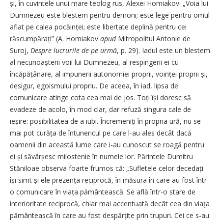
și, în cuvintele unui mare teolog rus, Alexei Homiakov: „Voia lui
Dumnezeu este blestem pentru demoni; este lege pentru omul
aflat pe calea pocăinței; este libertate deplină pentru cei
răscumpărați” (A. Homiakov
apud
Mitropolitul Antonie de
Suroj,
Despre lucrurile de pe urmă
, p. 29). Iadul este un blestem
al necunoașterii voii lui Dumnezeu, al respingerii ei cu
încăpățânare, al impunerii autonomiei proprii, voinței proprii și,
desigur, egoismului propriu. De aceea, în iad, lipsa de
comunicare atinge cota cea mai de jos. Toți își doresc să
evadeze de acolo, în mod clar, dar refuză singura cale de
ieșire: posibilitatea de a iubi. Încremeniți în propria ură, nu se
mai pot curăța de întunericul pe care l-au ales decât dacă
oamenii din această lume care i-au cunoscut se roagă pentru
ei și săvârșesc milostenie în numele lor. Părintele Dumitru
Stăniloae observa foarte frumos că: „Sufletele celor decedați
își simt și ele prezența reciprocă, în măsura în care au fost într-
o comunicare în viața pământească. Se află într-o stare de
interioritate reciprocă, chiar mai accentuată decât cea din viața
pământească în care au fost despărțite prin trupuri. Cei ce s-au