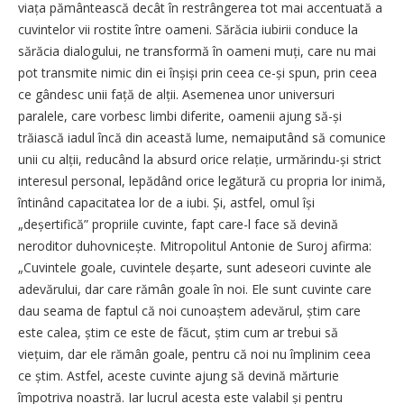
viața pământească decât în restrângerea tot mai accentuată a
cuvintelor vii rostite între oameni. Sărăcia iubirii conduce la
sărăcia dialogului, ne transformă în oameni muți, care nu mai
pot transmite nimic din ei înșiși prin ceea ce-și spun, prin ceea
ce gândesc unii față de alții. Asemenea unor universuri
paralele, care vorbesc limbi diferite, oamenii ajung să-și
trăiască iadul încă din această lume, nemaiputând să comunice
unii cu alții, reducând la absurd orice relație, urmărindu-și strict
interesul personal, lepădând orice legătură cu propria lor inimă,
întinând capacitatea lor de a iubi. Și, astfel, omul își
„deșertifică” propriile cuvinte, fapt care-l face să devină
neroditor duhovnicește. Mitropolitul Antonie de Suroj afirma:
„Cuvintele goale, cuvintele deșarte, sunt adeseori cuvinte ale
adevărului, dar care rămân goale în noi. Ele sunt cuvinte care
dau seama de faptul că noi cunoaștem adevărul, știm care
este calea, știm ce este de făcut, știm cum ar trebui să
viețuim, dar ele rămân goale, pentru că noi nu împlinim ceea
ce știm. Astfel, aceste cuvinte ajung să devină mărturie
împotriva noastră. Iar lucrul acesta este valabil și pentru