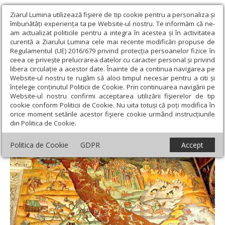
Ziarul Lumina utilizează fişiere de tip cookie pentru a personaliza și
îmbunătăți experiența ta pe Website-ul nostru. Te informăm că ne-
am actualizat politicile pentru a integra în acestea și în activitatea
curentă a Ziarului Lumina cele mai recente modificări propuse de
Regulamentul (UE) 2016/679 privind protecția persoanelor fizice în
ceea ce privește prelucrarea datelor cu caracter personal și privind
libera circulație a acestor date. Înainte de a continua navigarea pe
Website-ul nostru te rugăm să aloci timpul necesar pentru a citi și
Ziarul Lumina
›
Teologie și spiritualitate
›
Theologica
›
Iadul -
înțelege conținutul Politicii de Cookie. Prin continuarea navigării pe
imposibilitatea de a iubi
Website-ul nostru confirmi acceptarea utilizării fişierelor de tip
cookie conform Politicii de Cookie. Nu uita totuși că poți modifica în
Iadul - imposibilitatea de a iubi
orice moment setările acestor fişiere cookie urmând instrucțiunile
din Politica de Cookie.
Politica de Cookie
GDPR
Accept