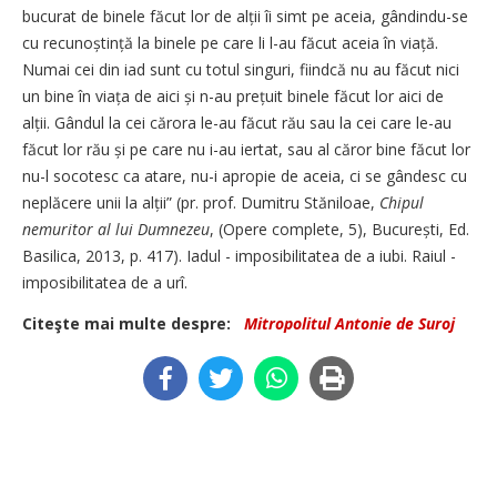
bucurat de binele făcut lor de alții îi simt pe aceia, gândindu-se
cu recunoștință la binele pe care li l-au făcut aceia în viață.
Numai cei din iad sunt cu totul singuri, fiindcă nu au făcut nici
un bine în viața de aici și n-au prețuit binele făcut lor aici de
alții. Gândul la cei cărora le-au făcut rău sau la cei care le-au
făcut lor rău și pe care nu i-au iertat, sau al căror bine făcut lor
nu-l socotesc ca atare, nu-i apropie de aceia, ci se gândesc cu
neplăcere unii la alții” (pr. prof. Dumitru Stăniloae,
Chipul
nemuritor al lui Dumnezeu
, (Opere complete, 5), București, Ed.
Basilica, 2013, p. 417). Iadul - imposibilitatea de a iubi. Raiul -
imposibilitatea de a urî.
Citeşte mai multe despre:
Mitropolitul Antonie de Suroj